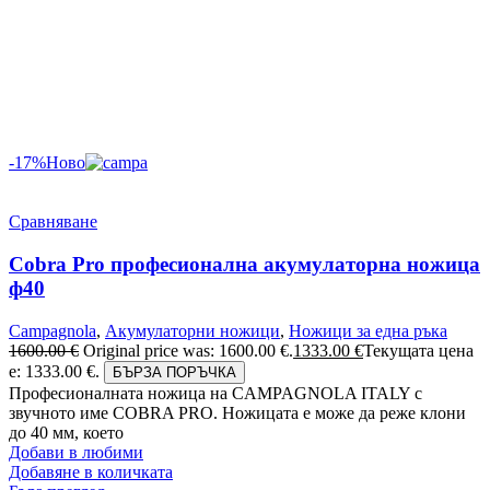
-17%
Ново
Сравняване
Cobra Pro професионална акумулаторна ножица
ф40
Campagnola
,
Акумулаторни ножици
,
Ножици за една ръка
1600.00
€
Original price was: 1600.00 €.
1333.00
€
Текущата цена
е: 1333.00 €.
БЪРЗА ПОРЪЧКА
Професионалната ножица на CAMPAGNOLA ITALY с
звучното име COBRA PRO. Ножицата е може да реже клони
до 40 мм, което
Добави в любими
Добавяне в количката