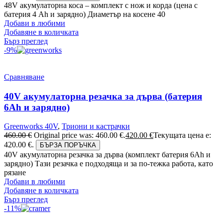
48V акумулаторна коса – комплект с нож и корда (цена с
батерия 4 Ah и зарядно) Диаметър на косене 40
Добави в любими
Добавяне в количката
Бърз преглед
-9%
Сравняване
40V акумулаторна резачка за дърва (батерия
6Аh и зарядно)
Greenworks 40V
,
Триони и кастрачки
460.00
€
Original price was: 460.00 €.
420.00
€
Текущата цена е:
420.00 €.
БЪРЗА ПОРЪЧКА
40V акумулаторна резачка за дърва (комплект батерия 6Ah и
зарядно) Тази резачка е подходяща и за по-тежка работа, като
рязане
Добави в любими
Добавяне в количката
Бърз преглед
-11%