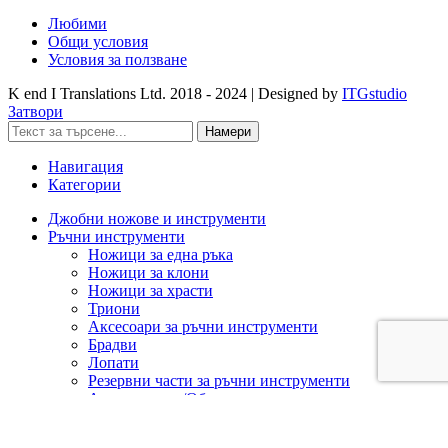
Любими
Общи условия
Условия за ползване
K end I Translations Ltd.
2018 - 2024 | Designed by
ITGstudio
Затвори
Намери
Навигация
Категории
Джобни ножове и инструменти
Ръчни инструменти
Ножици за една ръка
Ножици за клони
Ножици за храсти
Триони
Аксесоари за ръчни инструменти
Брадви
Лопати
Резервни части за ръчни инструменти
Ашладисване/Облагородяване
Акумулаторна техника
Cramer 82V