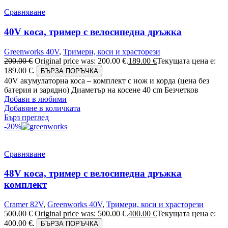
Сравняване
40V коса, тример с велосипедна дръжка
Greenworks 40V
,
Тримери, коси и храсторези
200.00
€
Original price was: 200.00 €.
189.00
€
Текущата цена е:
189.00 €.
БЪРЗА ПОРЪЧКА
40V акумулаторна коса – комплект с нож и корда (цена без
батерия и зарядно) Диаметър на косене 40 cm Безчетков
Добави в любими
Добавяне в количката
Бърз преглед
-20%
Сравняване
48V коса, тример с велосипедна дръжка
комплект
Cramer 82V
,
Greenworks 40V
,
Тримери, коси и храсторези
500.00
€
Original price was: 500.00 €.
400.00
€
Текущата цена е:
400.00 €.
БЪРЗА ПОРЪЧКА