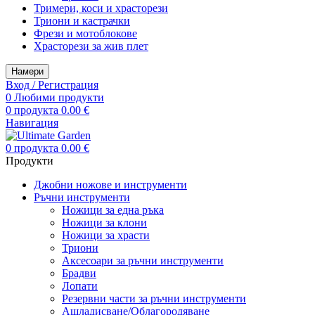
Тримери, коси и храсторези
Триони и кастрачки
Фрези и мотоблокове
Храсторези за жив плет
Намери
Вход / Регистрация
0
Любими продукти
0
продукта
0.00
€
Навигация
0
продукта
0.00
€
Продукти
Джобни ножове и инструменти
Ръчни инструменти
Ножици за една ръка
Ножици за клони
Ножици за храсти
Триони
Аксесоари за ръчни инструменти
Брадви
Лопати
Резервни части за ръчни инструменти
Ашладисване/Облагородяване