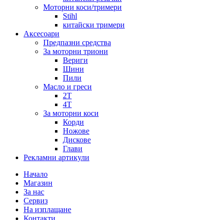
Моторни коси/тримери
Stihl
китайски тримери
Аксесоари
Предпазни средства
За моторни триони
Вериги
Шини
Пили
Масло и греси
2Т
4Т
За моторни коси
Корди
Ножове
Дискове
Глави
Рекламни артикули
Начало
Магазин
За нас
Сервиз
На изплащане
Контакти