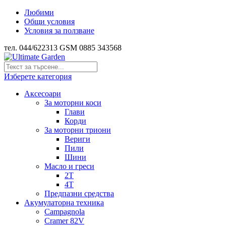
Любими
Общи условия
Условия за ползване
тел. 044/622313 GSM 0885 343568
Изберете категория
Аксесоари
За моторни коси
Глави
Корди
За моторни триони
Вериги
Пили
Шини
Масло и греси
2Т
4Т
Предпазни средства
Акумулаторна техника
Campagnola
Cramer 82V