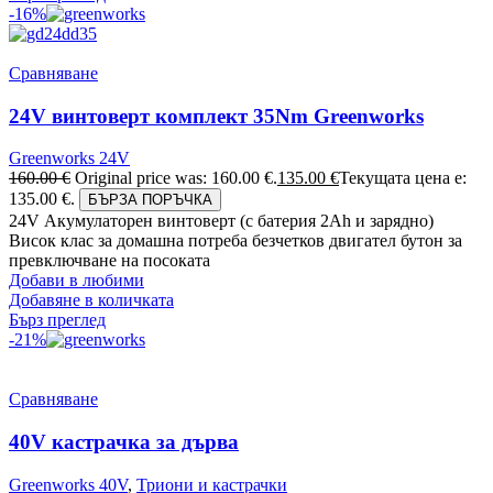
-16%
Сравняване
24V винтоверт комплект 35Nm Greenworks
Greenworks 24V
160.00
€
Original price was: 160.00 €.
135.00
€
Текущата цена е:
135.00 €.
БЪРЗА ПОРЪЧКА
24V Акумулаторен винтоверт (с батерия 2Аh и зарядно)
Висок клас за домашна потреба безчетков двигател бутон за
превключване на посоката
Добави в любими
Добавяне в количката
Бърз преглед
-21%
Сравняване
40V кастрачка за дърва
Greenworks 40V
,
Триони и кастрачки