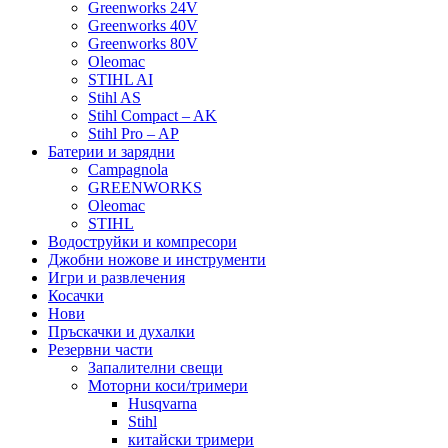
Greenworks 24V
Greenworks 40V
Greenworks 80V
Oleomac
STIHL AI
Stihl AS
Stihl Compact – AK
Stihl Pro – AP
Батерии и зарядни
Campagnola
GREENWORKS
Oleomac
STIHL
Водоструйки и компресори
Джобни ножове и инструменти
Игри и развлечения
Косачки
Нови
Пръскачки и духалки
Резервни части
Запалителни свещи
Моторни коси/тримери
Husqvarna
Stihl
китайски тримери