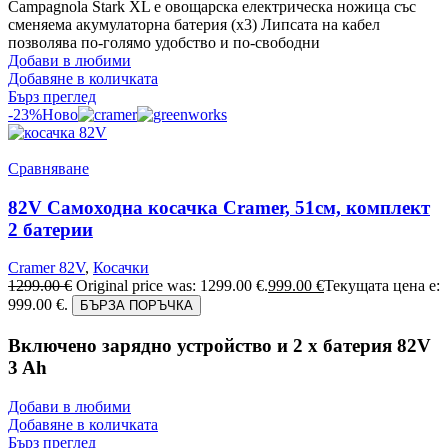
Campagnola Stark XL е овощарска електрическа ножица със
сменяема акумулаторна батерия (х3) Липсата на кабел
позволява по-голямо удобство и по-свободни
Добави в любими
Добавяне в количката
Бърз преглед
-23%
Ново
Сравняване
82V Самоходна косачка Cramer, 51см, комплект
2 батерии
Cramer 82V
,
Косачки
1299.00
€
Original price was: 1299.00 €.
999.00
€
Текущата цена е:
999.00 €.
БЪРЗА ПОРЪЧКА
Включено зарядно устройство и 2 x батерия 82V
3 Ah
Добави в любими
Добавяне в количката
Бърз преглед