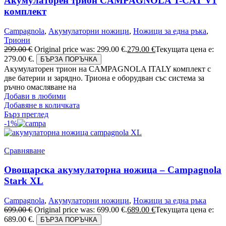
Акумулаторен трион CAMPAGNOLA T-CAT V1
комплект
Campagnola
,
Акумулаторни ножици
,
Ножици за една ръка
,
Триони
299.00
€
Original price was: 299.00 €.
279.00
€
Текущата цена е:
279.00 €.
БЪРЗА ПОРЪЧКА
Акумулаторен трион на CAMPAGNOLA ITALY комплект с
две батерии и зарядно. Триона е оборудван със система за
ръчно омасляване на
Добави в любими
Добавяне в количката
Бърз преглед
-1%
Сравняване
Овощарска акумулаторна ножица – Campagnola
Stark XL
Campagnola
,
Акумулаторни ножици
,
Ножици за една ръка
699.00
€
Original price was: 699.00 €.
689.00
€
Текущата цена е:
689.00 €.
БЪРЗА ПОРЪЧКА