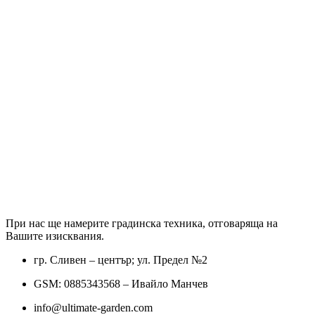
При нас ще намерите градинска техника, отговаряща на
Вашите изисквания.
гр. Сливен – център; ул. Предел №2
GSM: 0885343568 – Ивайло Манчев
info@ultimate-garden.com