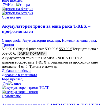
Бърз преглед
-7%
Ново
Сравняване
Акумулаторен трион за една ръка T-REX –
професионален
Campagnola
,
Акумулаторни ножици
,
Ножици за една ръка
,
Триони
599.00
€
Original price was: 599.00 €.
559.00
€
Текущата цена е:
559.00 €.
БЪРЗА ПОРЪЧКА
Акумулаторен трион на CAMPAGNOLA ITALY с
динозавърското име Т-REX, предазначен за професионално
ползване: 4 от 5. Триона е може да
Добави в любими
Добавяне в количката
Бърз преглед
-7%
Сравняване