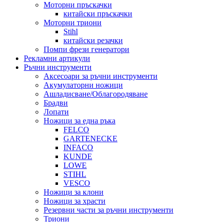
Моторни пръскачки
китайски пръскачки
Моторни триони
Stihl
китайски резачки
Помпи фрези генератори
Рекламни артикули
Ръчни инструменти
Аксесоари за ръчни инструменти
Акумулаторни ножици
Ашладисване/Облагородяване
Брадви
Лопати
Ножици за една ръка
FELCO
GARTENECKE
INFACO
KUNDE
LOWE
STIHL
VESCO
Ножици за клони
Ножици за храсти
Резервни части за ръчни инструменти
Триони