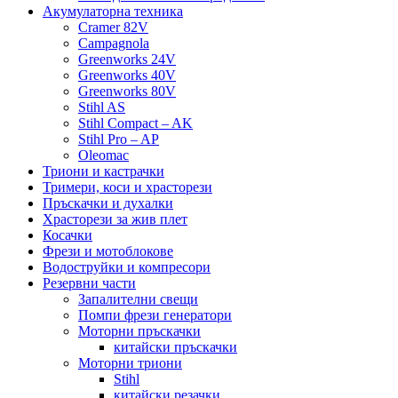
Акумулаторна техника
Cramer 82V
Campagnola
Greenworks 24V
Greenworks 40V
Greenworks 80V
Stihl AS
Stihl Compact – AK
Stihl Pro – AP
Oleomac
Триони и кастрачки
Тримери, коси и храсторези
Пръскачки и духалки
Храсторези за жив плет
Косачки
Фрези и мотоблокове
Водоструйки и компресори
Резервни части
Запалителни свещи
Помпи фрези генератори
Моторни пръскачки
китайски пръскачки
Моторни триони
Stihl
китайски резачки