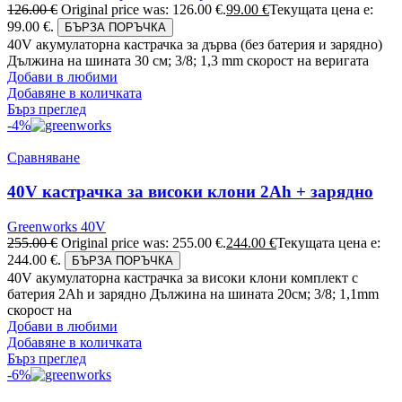
126.00
€
Original price was: 126.00 €.
99.00
€
Текущата цена е:
99.00 €.
БЪРЗА ПОРЪЧКА
40V акумулаторна кастрачка за дърва (без батерия и зарядно)
Дължина на шината 30 см; 3/8; 1,3 mm скорост на веригата
Добави в любими
Добавяне в количката
Бърз преглед
-4%
Сравняване
40V кастрачка за високи клони 2Ah + зарядно
Greenworks 40V
255.00
€
Original price was: 255.00 €.
244.00
€
Текущата цена е:
244.00 €.
БЪРЗА ПОРЪЧКА
40V акумулаторна кастрачка за високи клони комплект с
батерия 2Ah и зарядно Дължина на шината 20см; 3/8; 1,1mm
скорост на
Добави в любими
Добавяне в количката
Бърз преглед
-6%