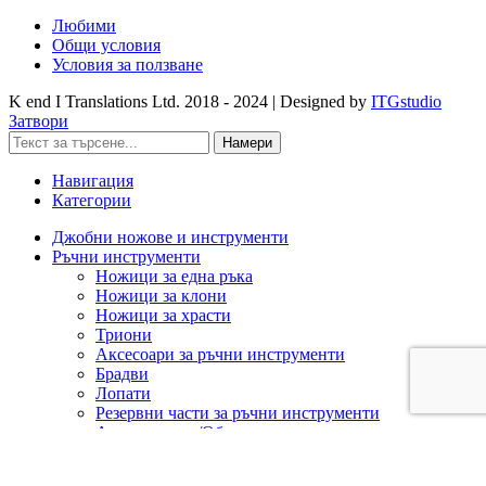
Любими
Общи условия
Условия за ползване
K end I Translations Ltd.
2018 - 2024 | Designed by
ITGstudio
Затвори
Намери
Навигация
Категории
Джобни ножове и инструменти
Ръчни инструменти
Ножици за една ръка
Ножици за клони
Ножици за храсти
Триони
Аксесоари за ръчни инструменти
Брадви
Лопати
Резервни части за ръчни инструменти
Ашладисване/Облагородяване
Акумулаторна техника
Cramer 82V