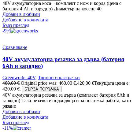
48V акумулаторна коса – комплект с нож и корда (цена с
батерия 4 Ah и зарядно) Диаметър на косене 40
Добави в любими
Добавяне в количката
Бърз преглед
-9%
Сравняване
40V акумулаторна резачка за дърва (батерия
6Аh и зарядно)
Greenworks 40V
,
Триони и кастрачки
460.00
€
Original price was: 460.00 €.
420.00
€
Текущата цена е:
420.00 €.
БЪРЗА ПОРЪЧКА
40V акумулаторна резачка за дърва (комплект батерия 6Ah и
зарядно) Тази резачка е подходяща и за по-тежка работа, като
рязане
Добави в любими
Добавяне в количката
Бърз преглед
-11%