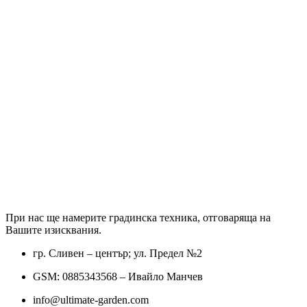
При нас ще намерите градинска техника, отговаряща на
Вашите изисквания.
гр. Сливен – център; ул. Предел №2
GSM: 0885343568 – Ивайло Манчев
info@ultimate-garden.com