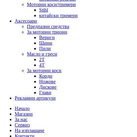
Моторни коси/тримери
Stihl
китайски тримери
Аксесоари
Предпазни средства
За моторни триони
Вериги
Шини
Пили
Масло и греси
2Т
4Т
За моторни коси
Корди
Ножове
Дискове
Глави
Рекламни артикули
Начало
Магазин
За нас
Сервиз
На изплащане
Контакти