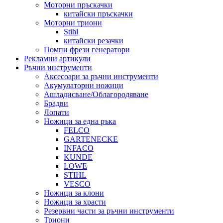
Моторни пръскачки
китайски пръскачки
Моторни триони
Stihl
китайски резачки
Помпи фрези генератори
Рекламни артикули
Ръчни инструменти
Аксесоари за ръчни инструменти
Акумулаторни ножици
Ашладисване/Облагородяване
Брадви
Лопати
Ножици за една ръка
FELCO
GARTENECKE
INFACO
KUNDE
LOWE
STIHL
VESCO
Ножици за клони
Ножици за храсти
Резервни части за ръчни инструменти
Триони