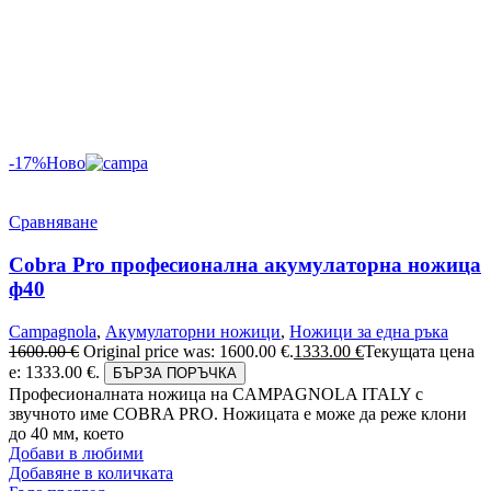
-17%
Ново
Сравняване
Cobra Pro професионална акумулаторна ножица
ф40
Campagnola
,
Акумулаторни ножици
,
Ножици за една ръка
1600.00
€
Original price was: 1600.00 €.
1333.00
€
Текущата цена
е: 1333.00 €.
БЪРЗА ПОРЪЧКА
Професионалната ножица на CAMPAGNOLA ITALY с
звучното име COBRA PRO. Ножицата е може да реже клони
до 40 мм, което
Добави в любими
Добавяне в количката