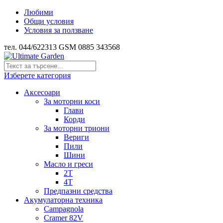
Любими
Общи условия
Условия за ползване
тел. 044/622313 GSM 0885 343568
Изберете категория
Аксесоари
За моторни коси
Глави
Корди
За моторни триони
Вериги
Пили
Шини
Масло и греси
2Т
4Т
Предпазни средства
Акумулаторна техника
Campagnola
Cramer 82V