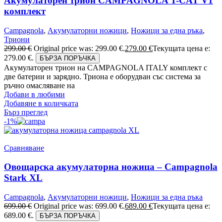
Акумулаторен трион CAMPAGNOLA T-CAT V1
комплект
Campagnola
,
Акумулаторни ножици
,
Ножици за една ръка
,
Триони
299.00
€
Original price was: 299.00 €.
279.00
€
Текущата цена е:
279.00 €.
БЪРЗА ПОРЪЧКА
Акумулаторен трион на CAMPAGNOLA ITALY комплект с
две батерии и зарядно. Триона е оборудван със система за
ръчно омасляване на
Добави в любими
Добавяне в количката
Бърз преглед
-1%
Сравняване
Овощарска акумулаторна ножица – Campagnola
Stark XL
Campagnola
,
Акумулаторни ножици
,
Ножици за една ръка
699.00
€
Original price was: 699.00 €.
689.00
€
Текущата цена е:
689.00 €.
БЪРЗА ПОРЪЧКА