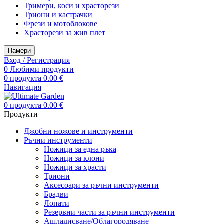
Тримери, коси и храсторези
Триони и кастрачки
Фрези и мотоблокове
Храсторези за жив плет
Намери
Вход / Регистрация
0
Любими продукти
0
продукта
0.00
€
Навигация
0
продукта
0.00
€
Продукти
Джобни ножове и инструменти
Ръчни инструменти
Ножици за една ръка
Ножици за клони
Ножици за храсти
Триони
Аксесоари за ръчни инструменти
Брадви
Лопати
Резервни части за ръчни инструменти
Ашладисване/Облагородяване