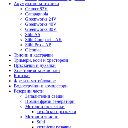
Акумулаторна техника
Cramer 82V
Campagnola
Greenworks 24V
Greenworks 40V
Greenworks 80V
Stihl AS
Stihl Compact – AK
Stihl Pro – AP
Oleomac
Триони и кастрачки
Тримери, коси и храсторези
Пръскачки и духалки
Храсторези за жив плет
Косачки
Фрези и мотоблокове
Водоструйки и компресори
Резервни части
Запалителни свещи
Помпи фрези генератори
Моторни пръскачки
китайски пръскачки
Моторни триони
Stihl
китайски резачки