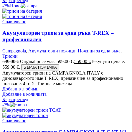
Бърз преглед
-7%
Ново
Сравняване
Акумулаторен трион за една ръка T-REX –
професионален
Campagnola
,
Акумулаторни ножици
,
Ножици за една ръка
,
Триони
599.00
€
Original price was: 599.00 €.
559.00
€
Текущата цена е:
559.00 €.
БЪРЗА ПОРЪЧКА
Акумулаторен трион на CAMPAGNOLA ITALY с
динозавърското име Т-REX, предазначен за професионално
ползване: 4 от 5. Триона е може да
Добави в любими
Добавяне в количката
Бърз преглед
-7%
Сравняване