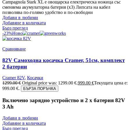
Campagnola Stark XL е овощарска електрическа ножица със
сменяема акумулаторна батерия (х3) Липсата на кабел
позволява по-голямо удобство и по-свободни
Добави в любими
Добавяне в количката
Бърз преглед
-23%
Ново
Сравняване
82V Самоходна косачка Cramer, 51см, комплект
2 батерии
Cramer 82V
,
Косачки
1299.00
€
Original price was: 1299.00 €.
999.00
€
Текущата цена е:
999.00 €.
БЪРЗА ПОРЪЧКА
Включено зарядно устройство и 2 x батерия 82V
3 Ah
Добави в любими
Добавяне в количката
Бърз преглед