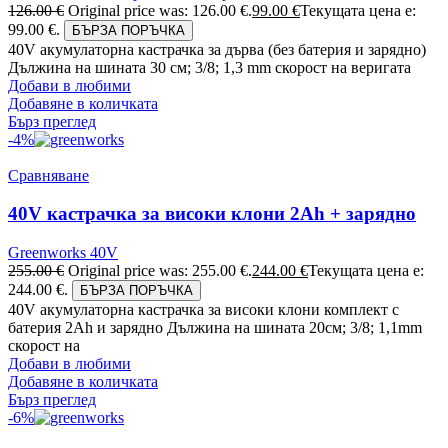
126.00
€
Original price was: 126.00 €.
99.00
€
Текущата цена е:
99.00 €.
БЪРЗА ПОРЪЧКА
40V акумулаторна кастрачка за дърва (без батерия и зарядно)
Дължина на шината 30 см; 3/8; 1,3 mm скорост на веригата
Добави в любими
Добавяне в количката
Бърз преглед
-4%
Сравняване
40V кастрачка за високи клони 2Ah + зарядно
Greenworks 40V
255.00
€
Original price was: 255.00 €.
244.00
€
Текущата цена е:
244.00 €.
БЪРЗА ПОРЪЧКА
40V акумулаторна кастрачка за високи клони комплект с
батерия 2Ah и зарядно Дължина на шината 20см; 3/8; 1,1mm
скорост на
Добави в любими
Добавяне в количката
Бърз преглед
-6%