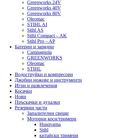
Greenworks 24V
Greenworks 40V
Greenworks 80V
Oleomac
STIHL AI
Stihl AS
Stihl Compact – AK
Stihl Pro – AP
Батерии и зарядни
Campagnola
GREENWORKS
Oleomac
STIHL
Водоструйки и компресори
Джобни ножове и инструменти
Игри и развлечения
Косачки
Нови
Пръскачки и духалки
Резервни части
Запалителни свещи
Моторни коси/тримери
Husqvarna
Stihl
китайски тримери