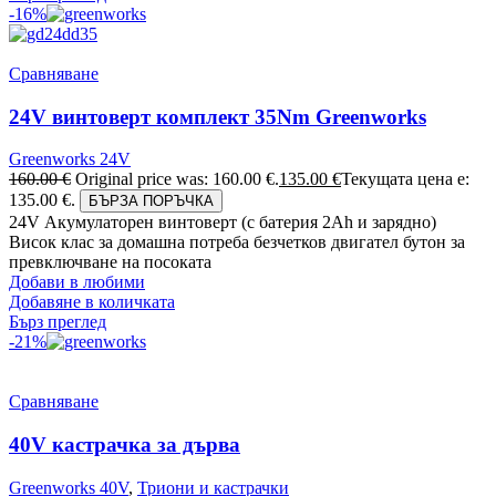
-16%
Сравняване
24V винтоверт комплект 35Nm Greenworks
Greenworks 24V
160.00
€
Original price was: 160.00 €.
135.00
€
Текущата цена е:
135.00 €.
БЪРЗА ПОРЪЧКА
24V Акумулаторен винтоверт (с батерия 2Аh и зарядно)
Висок клас за домашна потреба безчетков двигател бутон за
превключване на посоката
Добави в любими
Добавяне в количката
Бърз преглед
-21%
Сравняване
40V кастрачка за дърва
Greenworks 40V
,
Триони и кастрачки