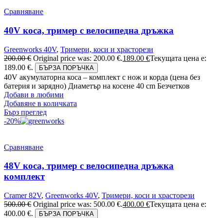
Сравняване
40V коса, тример с велосипедна дръжка
Greenworks 40V
,
Тримери, коси и храсторези
200.00
€
Original price was: 200.00 €.
189.00
€
Текущата цена е:
189.00 €.
БЪРЗА ПОРЪЧКА
40V акумулаторна коса – комплект с нож и корда (цена без
батерия и зарядно) Диаметър на косене 40 cm Безчетков
Добави в любими
Добавяне в количката
Бърз преглед
-20%
Сравняване
48V коса, тример с велосипедна дръжка
комплект
Cramer 82V
,
Greenworks 40V
,
Тримери, коси и храсторези
500.00
€
Original price was: 500.00 €.
400.00
€
Текущата цена е:
400.00 €.
БЪРЗА ПОРЪЧКА