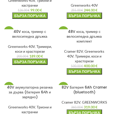
Greenworks 40V
,
Триони и
кастрачки
Greenworks 40V
99.00
€
244.00
€
126.00
€
255.00
€
БЪРЗА ПОРЪЧКА
БЪРЗА ПОРЪЧКА
40V коса, тример с
48V коса, тример с
-6%
-20%
велосипедна дръжка
велосипедна дръжка
комплект
Greenworks 40V
,
Тримери,
коси и храсторези
Cramer 82V
,
Greenworks
189.00
€
40V
,
Тримери, коси и
200.00
€
храсторези
БЪРЗА ПОРЪЧКА
400.00
€
500.00
€
БЪРЗА ПОРЪЧКА
40V акумулаторна резачка
82V Батерия 6Ah Cramer
-9%
-11%
за дърва (батерия 6Аh и
(bluetooth)
зарядно)
Cramer 82V
,
GREENWORKS
Greenworks 40V
,
Триони и
319.00
€
360.00
€
кастрачки
БЪРЗА ПОРЪЧКА