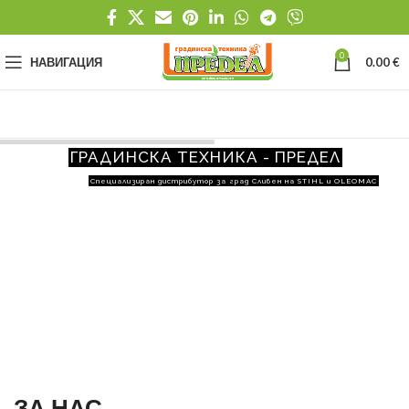
0
НАВИГАЦИЯ
0.00
€
ГРАДИНСКА ТЕХНИКА - ПРЕДЕЛ
Специализиран дистрибутор за град Сливен на STIHL и OLEOMAC
ЗА НАС