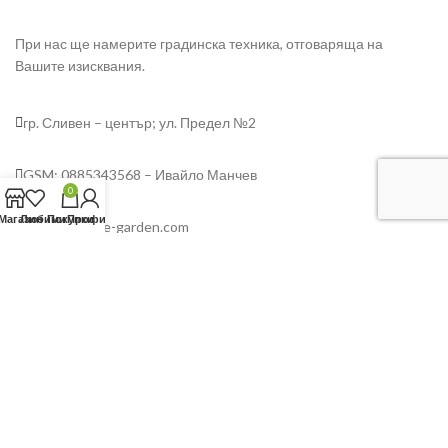
При нас ще намерите градинска техника, отговаряща на
Вашите изисквания.
гр. Сливен – център; ул. Предел №2
GSM: 0885343568 – Ивайло Манчев
0
Магазин
Любими
Покупки
Профил
info@ultimate-garden.com
Любими
Общи условия
Условия за ползване