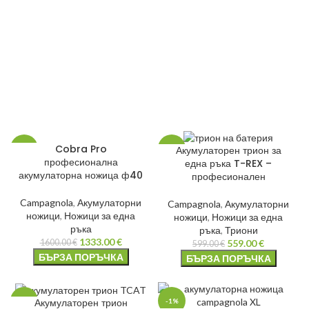
Cobra Pro
Акумулаторен трион за
-17%
-7%
професионална
една ръка T-REX –
акумулаторна ножица ф40
професионален
НОВО
НОВО
Campagnola
,
Акумулаторни
Campagnola
,
Акумулаторни
ножици
,
Ножици за една
ножици
,
Ножици за една
ръка
ръка
,
Триони
1333.00
€
559.00
€
1600.00
€
599.00
€
БЪРЗА ПОРЪЧКА
БЪРЗА ПОРЪЧКА
Акумулаторен трион
-7%
-1%