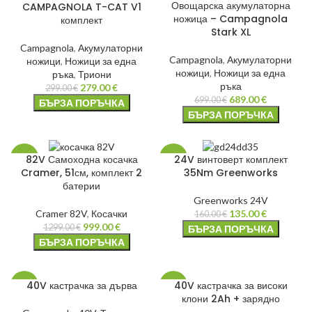
Овощарска акумулаторна
CAMPAGNOLA T-CAT V1
ножица – Campagnola
комплект
Stark XL
Campagnola
,
Акумулаторни
Campagnola
,
Акумулаторни
ножици
,
Ножици за една
ножици
,
Ножици за една
ръка
,
Триони
ръка
279.00
€
299.00
€
689.00
€
699.00
€
БЪРЗА ПОРЪЧКА
БЪРЗА ПОРЪЧКА
82V Самоходна косачка
24V винтоверт комплект
-23%
-16%
Cramer, 51см, комплект 2
35Nm Greenworks
батерии
НОВО
Greenworks 24V
Cramer 82V
,
Косачки
135.00
€
160.00
€
999.00
€
1299.00
€
БЪРЗА ПОРЪЧКА
БЪРЗА ПОРЪЧКА
40V кастрачка за дърва
40V кастрачка за високи
-21%
-4%
клони 2Ah + зарядно