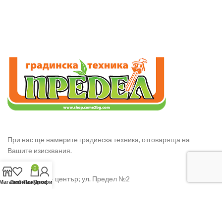
При нас ще намерите градинска техника, отговаряща на
Вашите изисквания.
0
гр. Сливен – център; ул. Предел №2
Магазин
Любими
Покупки
Профил
GSM: 0885343568 – Ивайло Манчев