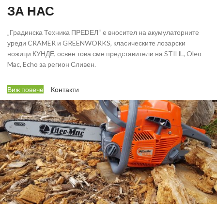
ЗА НАС
„Градинска Техника ПРЕDЕЛ“ е вносител на акумулаторните
уреди CRAMER и GREENWORKS, класическите лозарски
ножици КУНДЕ, освен това сме представители на STIHL, Oleo-
Mac, Echo за регион Сливен.
Виж повече
Контакти