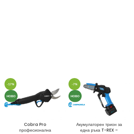
-17%
-7%
НОВО
НОВО
Cobra Pro
Акумулаторен трион за
професионална
една ръка T-REX –