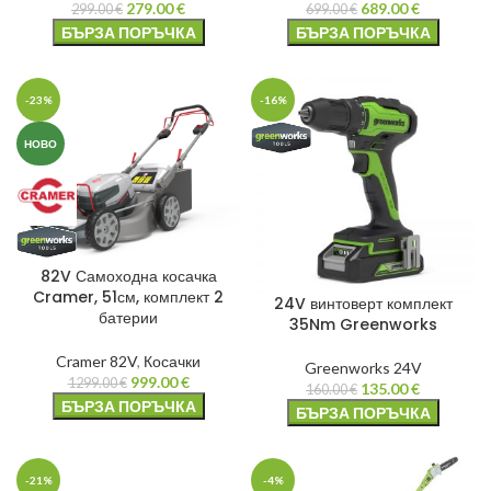
279.00
€
689.00
€
299.00
€
699.00
€
БЪРЗА ПОРЪЧКА
БЪРЗА ПОРЪЧКА
-23%
-16%
НОВО
82V Самоходна косачка
Cramer, 51см, комплект 2
24V винтоверт комплект
батерии
35Nm Greenworks
Cramer 82V
,
Косачки
Greenworks 24V
999.00
€
1299.00
€
135.00
€
160.00
€
БЪРЗА ПОРЪЧКА
БЪРЗА ПОРЪЧКА
-21%
-4%