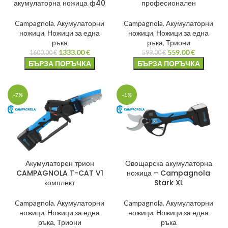
акумулаторна ножица ф40
професионален
Campagnola
,
Акумулаторни
Campagnola
,
Акумулаторни
ножици
,
Ножици за една
ножици
,
Ножици за една
ръка
ръка
,
Триони
1333.00
€
559.00
€
1600.00
€
599.00
€
БЪРЗА ПОРЪЧКА
БЪРЗА ПОРЪЧКА
-7%
-1%
Акумулаторен трион
Овощарска акумулаторна
CAMPAGNOLA T-CAT V1
ножица – Campagnola
комплект
Stark XL
Campagnola
,
Акумулаторни
Campagnola
,
Акумулаторни
ножици
,
Ножици за една
ножици
,
Ножици за една
ръка
,
Триони
ръка