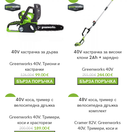
40V кастрачка за дърва
40V кастрачка за високи
клони 2Ah + зарядно
Greenworks 40V
,
Триони и
кастрачки
Greenworks 40V
99.00
€
244.00
€
126.00
€
255.00
€
БЪРЗА ПОРЪЧКА
БЪРЗА ПОРЪЧКА
40V коса, тример с
48V коса, тример с
-6%
-20%
велосипедна дръжка
велосипедна дръжка
комплект
Greenworks 40V
,
Тримери,
коси и храсторези
Cramer 82V
,
Greenworks
189.00
€
40V
,
Тримери, коси и
200.00
€