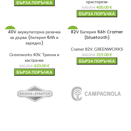
храсторези
БЪРЗА ПОРЪЧКА
400.00
€
500.00
€
БЪРЗА ПОРЪЧКА
40V акумулаторна резачка
82V Батерия 6Ah Cramer
-9%
-11%
за дърва (батерия 6Аh и
(bluetooth)
зарядно)
Cramer 82V
,
GREENWORKS
Greenworks 40V
,
Триони и
319.00
€
360.00
€
кастрачки
БЪРЗА ПОРЪЧКА
420.00
€
460.00
€
БЪРЗА ПОРЪЧКА