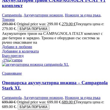
Акумулаторен трион CAMPAGNOLA T-CAT V1
комплект
Campagnola
,
Акумулаторни ножици
,
Ножици за една ръка
,
Триони
299.00
€
Original price was: 299.00 €.
279.00
€
Текущата цена е:
279.00 €.
БЪРЗА ПОРЪЧКА
Акумулаторен трион на CAMPAGNOLA ITALY комплект с
две батерии и зарядно. Триона е оборудван със система за
ръчно омасляване на
Добави в любими
Добавяне в количката
Бърз преглед
-1%
Сравняване
Овощарска акумулаторна ножица – Campagnola
Stark XL
Campagnola
,
Акумулаторни ножици
,
Ножици за една ръка
699.00
€
Original price was: 699.00 €.
689.00
€
Текущата цена е:
689.00 €.
БЪРЗА ПОРЪЧКА