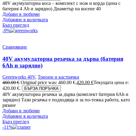
48V акумулаторна коса – комплект с нож и корда (цена с
батерия 4 Ah и зарядно) Диаметър на косене 40
Добави в любими
Добавяне в количката
Бърз преглед
-9%
Сравняване
40V акумулаторна резачка за дърва (батерия
6Аh и зарядно)
Greenworks 40V
,
Триони и кастрачки
460.00
€
Original price was: 460.00 €.
420.00
€
Текущата цена е:
420.00 €.
БЪРЗА ПОРЪЧКА
40V акумулаторна резачка за дърва (комплект батерия 6Ah и
зарядно) Тази резачка е подходяща и за по-тежка работа, като
рязане
Добави в любими
Добавяне в количката
Бърз преглед
-11%