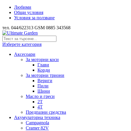
Любими
Общи условия
Условия за ползване
тел. 044/622313 GSM 0885 343568
Изберете категория
Аксесоари
За моторни коси
Глави
Корди
За моторни триони
Вериги
Пили
Шини
Масло и греси
2Т
4Т
Предпазни средства
Акумулаторна техника
Campagnola
Cramer 82V