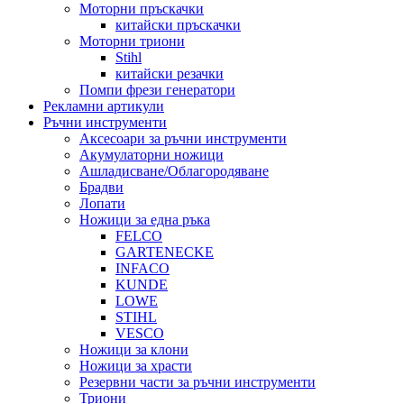
Моторни пръскачки
китайски пръскачки
Моторни триони
Stihl
китайски резачки
Помпи фрези генератори
Рекламни артикули
Ръчни инструменти
Аксесоари за ръчни инструменти
Акумулаторни ножици
Ашладисване/Облагородяване
Брадви
Лопати
Ножици за една ръка
FELCO
GARTENECKE
INFACO
KUNDE
LOWE
STIHL
VESCO
Ножици за клони
Ножици за храсти
Резервни части за ръчни инструменти
Триони