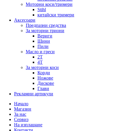
Моторни коси/тримери
Stihl
китайски тримери
Аксесоари
Предпазни средства
За моторни триони
Вериги
Шини
Пили
Масло и греси
2Т
4Т
За моторни коси
Корди
Ножове
Дискове
Глави
Рекламни артикули
Начало
Магазин
За нас
Сервиз
На изплащане
Контакти