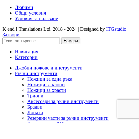
Любими
Общи условия
Условия за ползване
K end I Translations Ltd.
2018 - 2024 | Designed by
ITGstudio
Затвори
Намери
Навигация
Категории
Джобни ножове и инструменти
Ръчни инструменти
Ножици за една ръка
Ножици за клони
Ножици за храсти
Триони
Аксесоари за ръчни инструменти
Брадви
Лопати
Резервни части за ръчни инструменти
Ашладисване/Облагородяване
Акумулаторна техника
Cramer 82V