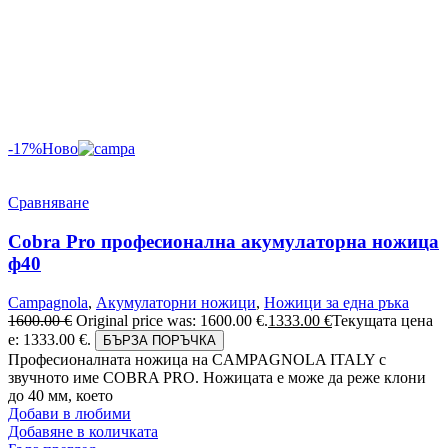
-17%
Ново
Сравняване
Cobra Pro професионална акумулаторна ножица
ф40
Campagnola
,
Акумулаторни ножици
,
Ножици за една ръка
1600.00
€
Original price was: 1600.00 €.
1333.00
€
Текущата цена
е: 1333.00 €.
БЪРЗА ПОРЪЧКА
Професионалната ножица на CAMPAGNOLA ITALY с
звучното име COBRA PRO. Ножицата е може да реже клони
до 40 мм, което
Добави в любими
Добавяне в количката