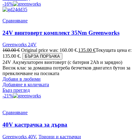
-16%
Сравняване
24V винтоверт комплект 35Nm Greenworks
Greenworks 24V
160.00
€
Original price was: 160.00 €.
135.00
€
Текущата цена е:
135.00 €.
БЪРЗА ПОРЪЧКА
24V Акумулаторен винтоверт (с батерия 2Аh и зарядно)
Висок клас за домашна потреба безчетков двигател бутон за
превключване на посоката
Добави в любими
Добавяне в количката
Бърз преглед
-21%
Сравняване
40V кастрачка за дърва
Greenworks 40V
,
Триони и кастрачки