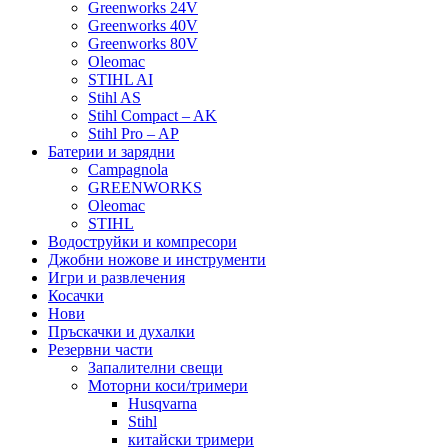
Greenworks 24V
Greenworks 40V
Greenworks 80V
Oleomac
STIHL AI
Stihl AS
Stihl Compact – AK
Stihl Pro – AP
Батерии и зарядни
Campagnola
GREENWORKS
Oleomac
STIHL
Водоструйки и компресори
Джобни ножове и инструменти
Игри и развлечения
Косачки
Нови
Пръскачки и духалки
Резервни части
Запалителни свещи
Моторни коси/тримери
Husqvarna
Stihl
китайски тримери