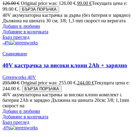
126.00
€
Original price was: 126.00 €.
99.00
€
Текущата цена е:
99.00 €.
БЪРЗА ПОРЪЧКА
40V акумулаторна кастрачка за дърва (без батерия и зарядно)
Дължина на шината 30 см; 3/8; 1,3 mm скорост на веригата
Добави в любими
Добавяне в количката
Бърз преглед
-4%
Сравняване
40V кастрачка за високи клони 2Ah + зарядно
Greenworks 40V
255.00
€
Original price was: 255.00 €.
244.00
€
Текущата цена е:
244.00 €.
БЪРЗА ПОРЪЧКА
40V акумулаторна кастрачка за високи клони комплект с
батерия 2Ah и зарядно Дължина на шината 20см; 3/8; 1,1mm
скорост на
Добави в любими
Добавяне в количката
Бърз преглед
-6%