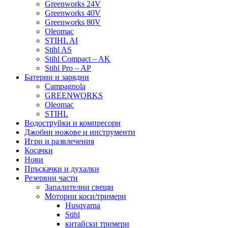
Greenworks 24V
Greenworks 40V
Greenworks 80V
Oleomac
STIHL AI
Stihl AS
Stihl Compact – AK
Stihl Pro – AP
Батерии и зарядни
Campagnola
GREENWORKS
Oleomac
STIHL
Водоструйки и компресори
Джобни ножове и инструменти
Игри и развлечения
Косачки
Нови
Пръскачки и духалки
Резервни части
Запалителни свещи
Моторни коси/тримери
Husqvarna
Stihl
китайски тримери