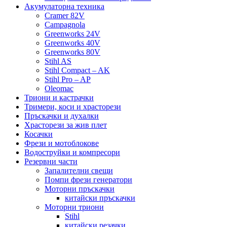
Акумулаторна техника
Cramer 82V
Campagnola
Greenworks 24V
Greenworks 40V
Greenworks 80V
Stihl AS
Stihl Compact – AK
Stihl Pro – AP
Oleomac
Триони и кастрачки
Тримери, коси и храсторези
Пръскачки и духалки
Храсторези за жив плет
Косачки
Фрези и мотоблокове
Водоструйки и компресори
Резервни части
Запалителни свещи
Помпи фрези генератори
Моторни пръскачки
китайски пръскачки
Моторни триони
Stihl
китайски резачки