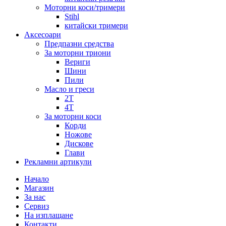
Моторни коси/тримери
Stihl
китайски тримери
Аксесоари
Предпазни средства
За моторни триони
Вериги
Шини
Пили
Масло и греси
2Т
4Т
За моторни коси
Корди
Ножове
Дискове
Глави
Рекламни артикули
Начало
Магазин
За нас
Сервиз
На изплащане
Контакти