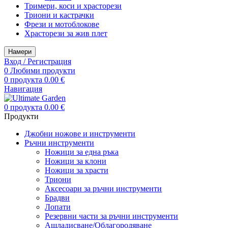
Тримери, коси и храсторези
Триони и кастрачки
Фрези и мотоблокове
Храсторези за жив плет
Намери
Вход / Регистрация
0
Любими продукти
0
продукта
0.00
€
Навигация
0
продукта
0.00
€
Продукти
Джобни ножове и инструменти
Ръчни инструменти
Ножици за една ръка
Ножици за клони
Ножици за храсти
Триони
Аксесоари за ръчни инструменти
Брадви
Лопати
Резервни части за ръчни инструменти
Ашладисване/Облагородяване