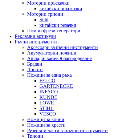
Моторни пръскачки
китайски пръскачки
Моторни триони
Stihl
китайски резачки
Помпи фрези генератори
Рекламни артикули
Ръчни инструменти
Аксесоари за ръчни инструменти
Акумулаторни ножици
Ашладисване/Облагородяване
Брадви
Лопати
Ножици за една ръка
FELCO
GARTENECKE
INFACO
KUNDE
LOWE
STIHL
VESCO
Ножици за клони
Ножици за храсти
Резервни части за ръчни инструменти
Триони