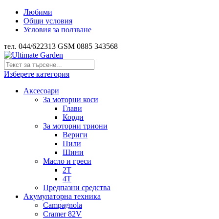
Любими
Общи условия
Условия за ползване
тел. 044/622313 GSM 0885 343568
Изберете категория
Аксесоари
За моторни коси
Глави
Корди
За моторни триони
Вериги
Пили
Шини
Масло и греси
2Т
4Т
Предпазни средства
Акумулаторна техника
Campagnola
Cramer 82V