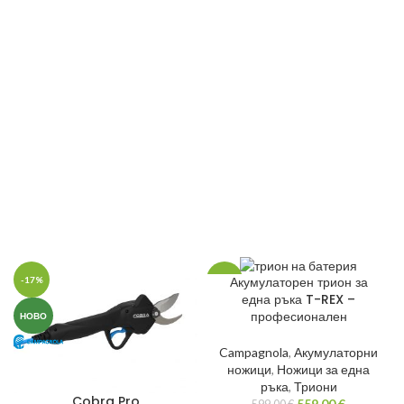
Акумулаторен трион за
-17%
-7%
една ръка T-REX –
професионален
НОВО
НОВО
Campagnola
,
Акумулаторни
ножици
,
Ножици за една
ръка
,
Триони
Cobra Pro
559.00
€