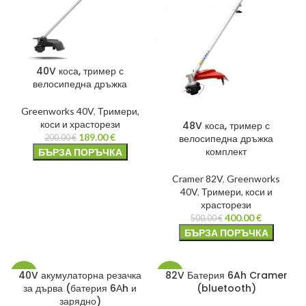
40V коса, тример с
велосипедна дръжка
Greenworks 40V
,
Тримери,
коси и храсторези
48V коса, тример с
189.00
€
велосипедна дръжка
200.00
€
комплект
БЪРЗА ПОРЪЧКА
Cramer 82V
,
Greenworks
40V
,
Тримери, коси и
храсторези
400.00
€
500.00
€
БЪРЗА ПОРЪЧКА
40V акумулаторна резачка
82V Батерия 6Ah Cramer
-9%
-11%
за дърва (батерия 6Аh и
(bluetooth)
зарядно)