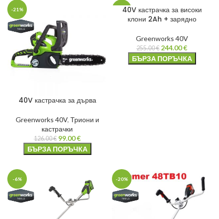
40V кастрачка за високи
-21%
-4%
клони 2Ah + зарядно
Greenworks 40V
244.00
€
255.00
€
БЪРЗА ПОРЪЧКА
40V кастрачка за дърва
Greenworks 40V
,
Триони и
кастрачки
99.00
€
126.00
€
БЪРЗА ПОРЪЧКА
-6%
-20%