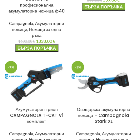
599.00
€
професионална
БЪРЗА ПОРЪЧКА
акумулаторна ножица ф40
Campagnola
,
Акумулаторни
ножици
,
Ножици за една
ръка
1333.00
€
1600.00
€
БЪРЗА ПОРЪЧКА
-7%
-1%
Акумулаторен трион
Овощарска акумулаторна
CAMPAGNOLA T-CAT V1
ножица – Campagnola
комплект
Stark XL
Campagnola
,
Акумулаторни
Campagnola
,
Акумулаторни
ножици
,
Ножици за една
ножици
,
Ножици за една