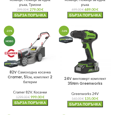
ръка
,
Триони
ръка
279.00
€
689.00
€
299.00
€
699.00
€
БЪРЗА ПОРЪЧКА
БЪРЗА ПОРЪЧКА
-23%
-16%
НОВО
82V Самоходна косачка
Cramer, 51см, комплект 2
24V винтоверт комплект
батерии
35Nm Greenworks
Cramer 82V
,
Косачки
Greenworks 24V
999.00
€
1299.00
€
135.00
€
160.00
€
БЪРЗА ПОРЪЧКА
БЪРЗА ПОРЪЧКА