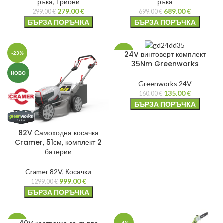
ръка
,
Триони
ръка
279.00
€
689.00
€
299.00
€
699.00
€
БЪРЗА ПОРЪЧКА
БЪРЗА ПОРЪЧКА
24V винтоверт комплект
-23%
-16%
35Nm Greenworks
НОВО
Greenworks 24V
135.00
€
160.00
€
БЪРЗА ПОРЪЧКА
82V Самоходна косачка
Cramer, 51см, комплект 2
батерии
Cramer 82V
,
Косачки
999.00
€
1299.00
€
БЪРЗА ПОРЪЧКА
-21%
-4%