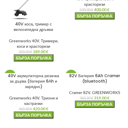
храсторези
400.00
€
500.00
€
БЪРЗА ПОРЪЧКА
40V коса, тример с
велосипедна дръжка
Greenworks 40V
,
Тримери,
коси и храсторези
189.00
€
200.00
€
БЪРЗА ПОРЪЧКА
40V акумулаторна резачка
82V Батерия 6Ah Cramer
-9%
-11%
за дърва (батерия 6Аh и
(bluetooth)
зарядно)
Cramer 82V
,
GREENWORKS
Greenworks 40V
,
Триони и
319.00
€
360.00
€
кастрачки
БЪРЗА ПОРЪЧКА
420.00
€
460.00
€
БЪРЗА ПОРЪЧКА