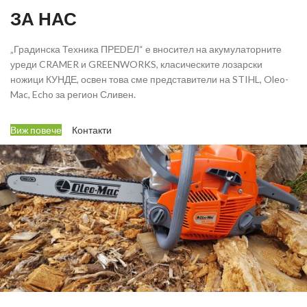
ЗА НАС
„Градинска Техника ПРЕDЕЛ“ е вносител на акумулаторните
уреди CRAMER и GREENWORKS, класическите лозарски
ножици КУНДЕ, освен това сме представители на STIHL, Oleo-
Mac, Echo за регион Сливен.
Виж повече
Контакти