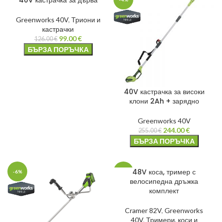
40V кастрачка за дърва
Greenworks 40V
,
Триони и
кастрачки
99.00
€
126.00
€
БЪРЗА ПОРЪЧКА
40V кастрачка за високи
клони 2Ah + зарядно
Greenworks 40V
244.00
€
255.00
€
БЪРЗА ПОРЪЧКА
48V коса, тример с
-6%
-20%
велосипедна дръжка
комплект
Cramer 82V
,
Greenworks
40V
,
Тримери, коси и