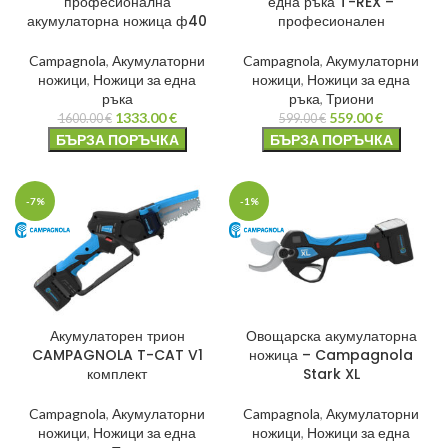
професионална
една ръка T-REX –
акумулаторна ножица ф40
професионален
Campagnola
,
Акумулаторни
Campagnola
,
Акумулаторни
ножици
,
Ножици за една
ножици
,
Ножици за една
ръка
ръка
,
Триони
1333.00
€
559.00
€
1600.00
€
599.00
€
БЪРЗА ПОРЪЧКА
БЪРЗА ПОРЪЧКА
-7%
-1%
Акумулаторен трион
Овощарска акумулаторна
CAMPAGNOLA T-CAT V1
ножица – Campagnola
комплект
Stark XL
Campagnola
,
Акумулаторни
Campagnola
,
Акумулаторни
ножици
,
Ножици за една
ножици
,
Ножици за една