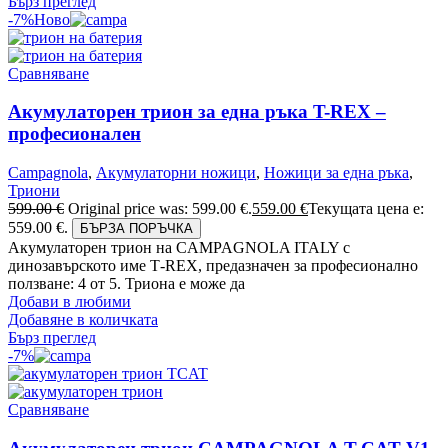
Бърз преглед
-7%
Ново
Сравняване
Акумулаторен трион за една ръка T-REX –
професионален
Campagnola
,
Акумулаторни ножици
,
Ножици за една ръка
,
Триони
599.00
€
Original price was: 599.00 €.
559.00
€
Текущата цена е:
559.00 €.
БЪРЗА ПОРЪЧКА
Акумулаторен трион на CAMPAGNOLA ITALY с
динозавърското име Т-REX, предазначен за професионално
ползване: 4 от 5. Триона е може да
Добави в любими
Добавяне в количката
Бърз преглед
-7%
Сравняване