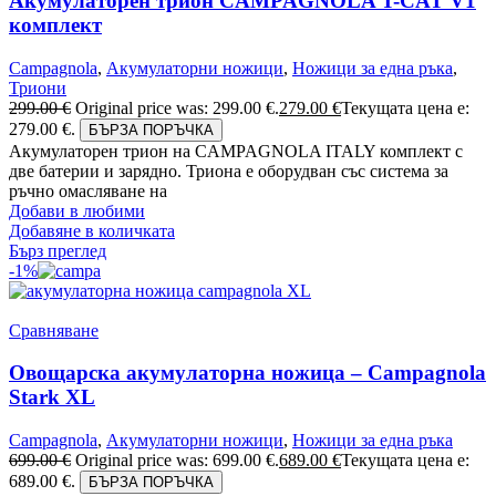
Акумулаторен трион CAMPAGNOLA T-CAT V1
комплект
Campagnola
,
Акумулаторни ножици
,
Ножици за една ръка
,
Триони
299.00
€
Original price was: 299.00 €.
279.00
€
Текущата цена е:
279.00 €.
БЪРЗА ПОРЪЧКА
Акумулаторен трион на CAMPAGNOLA ITALY комплект с
две батерии и зарядно. Триона е оборудван със система за
ръчно омасляване на
Добави в любими
Добавяне в количката
Бърз преглед
-1%
Сравняване
Овощарска акумулаторна ножица – Campagnola
Stark XL
Campagnola
,
Акумулаторни ножици
,
Ножици за една ръка
699.00
€
Original price was: 699.00 €.
689.00
€
Текущата цена е:
689.00 €.
БЪРЗА ПОРЪЧКА