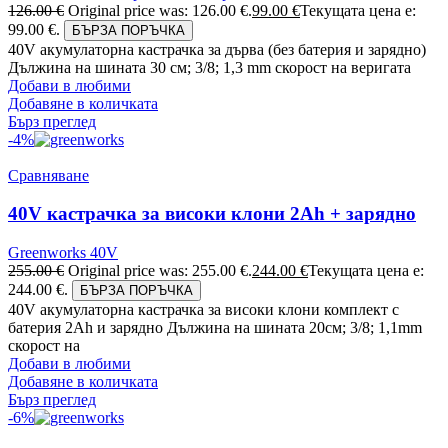
126.00
€
Original price was: 126.00 €.
99.00
€
Текущата цена е:
99.00 €.
БЪРЗА ПОРЪЧКА
40V акумулаторна кастрачка за дърва (без батерия и зарядно)
Дължина на шината 30 см; 3/8; 1,3 mm скорост на веригата
Добави в любими
Добавяне в количката
Бърз преглед
-4%
Сравняване
40V кастрачка за високи клони 2Ah + зарядно
Greenworks 40V
255.00
€
Original price was: 255.00 €.
244.00
€
Текущата цена е:
244.00 €.
БЪРЗА ПОРЪЧКА
40V акумулаторна кастрачка за високи клони комплект с
батерия 2Ah и зарядно Дължина на шината 20см; 3/8; 1,1mm
скорост на
Добави в любими
Добавяне в количката
Бърз преглед
-6%