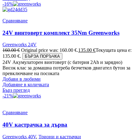
-16%
Сравняване
24V винтоверт комплект 35Nm Greenworks
Greenworks 24V
160.00
€
Original price was: 160.00 €.
135.00
€
Текущата цена е:
135.00 €.
БЪРЗА ПОРЪЧКА
24V Акумулаторен винтоверт (с батерия 2Аh и зарядно)
Висок клас за домашна потреба безчетков двигател бутон за
превключване на посоката
Добави в любими
Добавяне в количката
Бърз преглед
-21%
Сравняване
40V кастрачка за дърва
Greenworks 40V
,
Триони и кастрачки