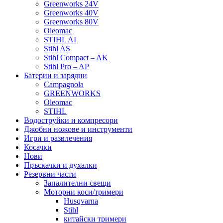
Greenworks 24V
Greenworks 40V
Greenworks 80V
Oleomac
STIHL AI
Stihl AS
Stihl Compact – AK
Stihl Pro – AP
Батерии и зарядни
Campagnola
GREENWORKS
Oleomac
STIHL
Водоструйки и компресори
Джобни ножове и инструменти
Игри и развлечения
Косачки
Нови
Пръскачки и духалки
Резервни части
Запалителни свещи
Моторни коси/тримери
Husqvarna
Stihl
китайски тримери