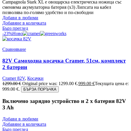
Campagnola Stark XL е овощарска електрическа ножица със
сменяема акумулаторна батерия (х3) Липсата на кабел
позволява по-голямо удобство и по-свободни
Добави в любими
Добавяне в количката
Бърз преглед
-23%
Ново
Сравняване
82V Самоходна косачка Cramer, 51см, комплект
2 батерии
Cramer 82V
,
Косачки
1299.00
€
Original price was: 1299.00 €.
999.00
€
Текущата цена е:
999.00 €.
БЪРЗА ПОРЪЧКА
Включено зарядно устройство и 2 x батерия 82V
3 Ah
Добави в любими
Добавяне в количката
Бърз преглед