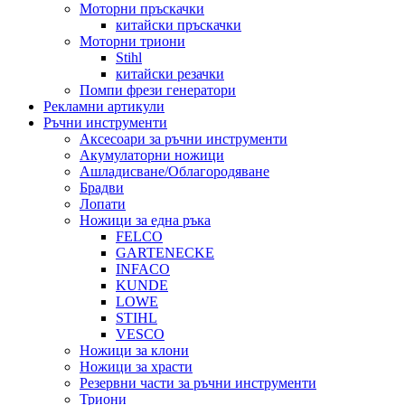
Моторни пръскачки
китайски пръскачки
Моторни триони
Stihl
китайски резачки
Помпи фрези генератори
Рекламни артикули
Ръчни инструменти
Аксесоари за ръчни инструменти
Акумулаторни ножици
Ашладисване/Облагородяване
Брадви
Лопати
Ножици за една ръка
FELCO
GARTENECKE
INFACO
KUNDE
LOWE
STIHL
VESCO
Ножици за клони
Ножици за храсти
Резервни части за ръчни инструменти
Триони