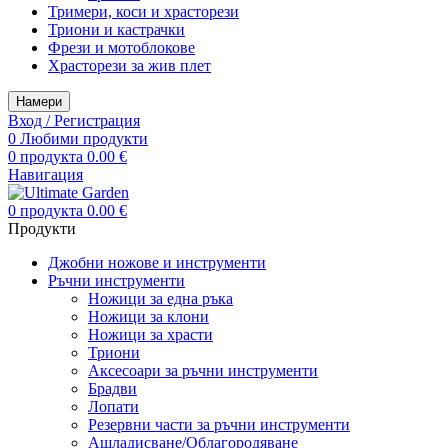
Тримери, коси и храсторези
Триони и кастрачки
Фрези и мотоблокове
Храсторези за жив плет
Намери
Вход / Регистрация
0
Любими продукти
0
продукта
0.00
€
Навигация
0
продукта
0.00
€
Продукти
Джобни ножове и инструменти
Ръчни инструменти
Ножици за една ръка
Ножици за клони
Ножици за храсти
Триони
Аксесоари за ръчни инструменти
Брадви
Лопати
Резервни части за ръчни инструменти
Ашладисване/Облагородяване