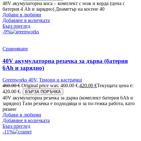
48V акумулаторна коса – комплект с нож и корда (цена с
батерия 4 Ah и зарядно) Диаметър на косене 40
Добави в любими
Добавяне в количката
Бърз преглед
-9%
Сравняване
40V акумулаторна резачка за дърва (батерия
6Аh и зарядно)
Greenworks 40V
,
Триони и кастрачки
460.00
€
Original price was: 460.00 €.
420.00
€
Текущата цена е:
420.00 €.
БЪРЗА ПОРЪЧКА
40V акумулаторна резачка за дърва (комплект батерия 6Ah и
зарядно) Тази резачка е подходяща и за по-тежка работа, като
рязане
Добави в любими
Добавяне в количката
Бърз преглед
-11%