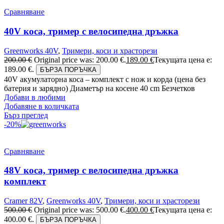
Сравняване
40V коса, тример с велосипедна дръжка
Greenworks 40V
,
Тримери, коси и храсторези
200.00
€
Original price was: 200.00 €.
189.00
€
Текущата цена е:
189.00 €.
БЪРЗА ПОРЪЧКА
40V акумулаторна коса – комплект с нож и корда (цена без
батерия и зарядно) Диаметър на косене 40 cm Безчетков
Добави в любими
Добавяне в количката
Бърз преглед
-20%
Сравняване
48V коса, тример с велосипедна дръжка
комплект
Cramer 82V
,
Greenworks 40V
,
Тримери, коси и храсторези
500.00
€
Original price was: 500.00 €.
400.00
€
Текущата цена е:
400.00 €.
БЪРЗА ПОРЪЧКА