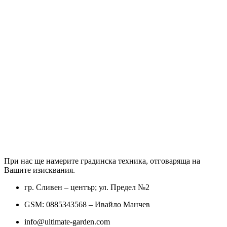
При нас ще намерите градинска техника, отговаряща на
Вашите изисквания.
гр. Сливен – център; ул. Предел №2
GSM: 0885343568 – Ивайло Манчев
info@ultimate-garden.com