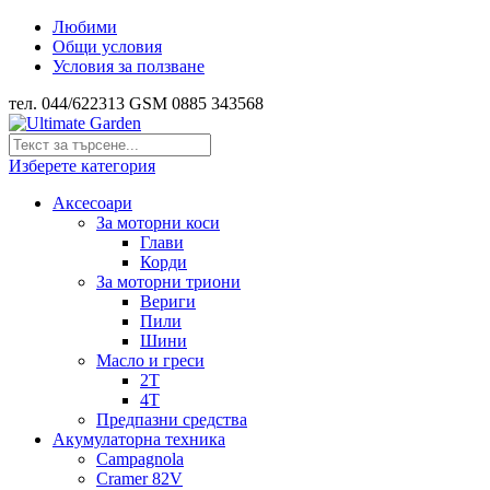
Любими
Общи условия
Условия за ползване
тел. 044/622313 GSM 0885 343568
Изберете категория
Аксесоари
За моторни коси
Глави
Корди
За моторни триони
Вериги
Пили
Шини
Масло и греси
2Т
4Т
Предпазни средства
Акумулаторна техника
Campagnola
Cramer 82V