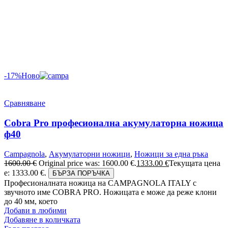
-17%
Ново
Сравняване
Cobra Pro професионална акумулаторна ножица
ф40
Campagnola
,
Акумулаторни ножици
,
Ножици за една ръка
1600.00
€
Original price was: 1600.00 €.
1333.00
€
Текущата цена
е: 1333.00 €.
БЪРЗА ПОРЪЧКА
Професионалната ножица на CAMPAGNOLA ITALY с
звучното име COBRA PRO. Ножицата е може да реже клони
до 40 мм, което
Добави в любими
Добавяне в количката