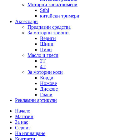
Моторни коси/тримери
Stihl
китайски тримери
Аксесоари
Предпазни средства
За моторни триони
Вериги
Шини
Пили
Масло и греси
2Т
4Т
За моторни коси
Корди
Ножове
Дискове
Глави
Рекламни артикули
Начало
Магазин
За нас
Сервиз
На изплащане
Контакти