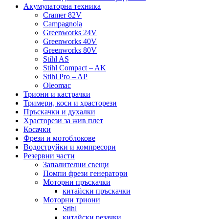
Акумулаторна техника
Cramer 82V
Campagnola
Greenworks 24V
Greenworks 40V
Greenworks 80V
Stihl AS
Stihl Compact – AK
Stihl Pro – AP
Oleomac
Триони и кастрачки
Тримери, коси и храсторези
Пръскачки и духалки
Храсторези за жив плет
Косачки
Фрези и мотоблокове
Водоструйки и компресори
Резервни части
Запалителни свещи
Помпи фрези генератори
Моторни пръскачки
китайски пръскачки
Моторни триони
Stihl
китайски резачки