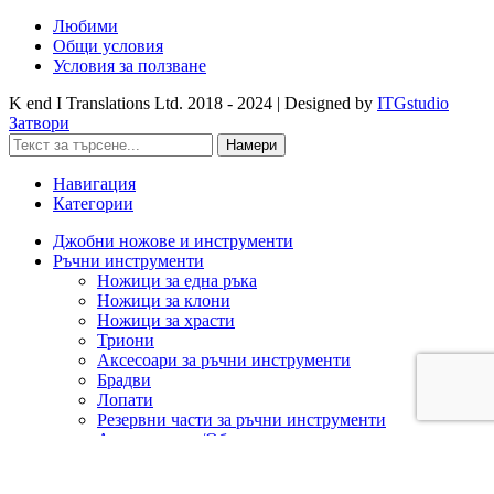
Любими
Общи условия
Условия за ползване
K end I Translations Ltd.
2018 - 2024 | Designed by
ITGstudio
Затвори
Намери
Навигация
Категории
Джобни ножове и инструменти
Ръчни инструменти
Ножици за една ръка
Ножици за клони
Ножици за храсти
Триони
Аксесоари за ръчни инструменти
Брадви
Лопати
Резервни части за ръчни инструменти
Ашладисване/Облагородяване
Акумулаторна техника
Cramer 82V