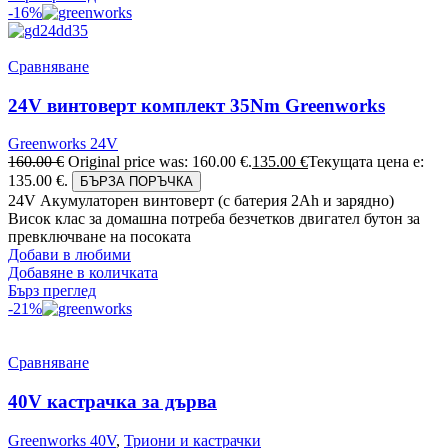
-16%
Сравняване
24V винтоверт комплект 35Nm Greenworks
Greenworks 24V
160.00
€
Original price was: 160.00 €.
135.00
€
Текущата цена е:
135.00 €.
БЪРЗА ПОРЪЧКА
24V Акумулаторен винтоверт (с батерия 2Аh и зарядно)
Висок клас за домашна потреба безчетков двигател бутон за
превключване на посоката
Добави в любими
Добавяне в количката
Бърз преглед
-21%
Сравняване
40V кастрачка за дърва
Greenworks 40V
,
Триони и кастрачки