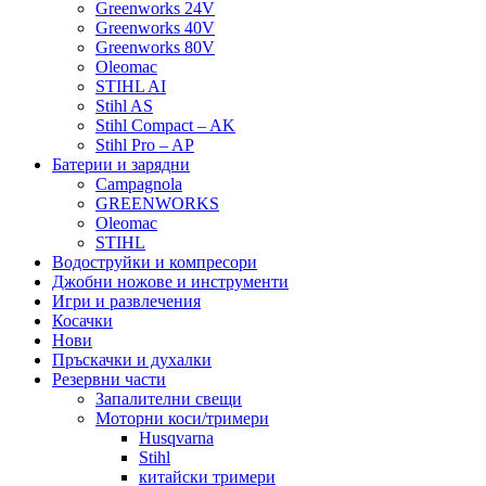
Greenworks 24V
Greenworks 40V
Greenworks 80V
Oleomac
STIHL AI
Stihl AS
Stihl Compact – AK
Stihl Pro – AP
Батерии и зарядни
Campagnola
GREENWORKS
Oleomac
STIHL
Водоструйки и компресори
Джобни ножове и инструменти
Игри и развлечения
Косачки
Нови
Пръскачки и духалки
Резервни части
Запалителни свещи
Моторни коси/тримери
Husqvarna
Stihl
китайски тримери