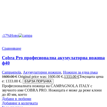
-17%
Ново
Сравняване
Cobra Pro професионална акумулаторна ножица
ф40
Campagnola
,
Акумулаторни ножици
,
Ножици за една ръка
1600.00
€
Original price was: 1600.00 €.
1333.00
€
Текущата цена
е: 1333.00 €.
БЪРЗА ПОРЪЧКА
Професионалната ножица на CAMPAGNOLA ITALY с
звучното име COBRA PRO. Ножицата е може да реже клони
до 40 мм, което
Добави в любими
Добавяне в количката