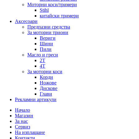
Моторни коси/тримери
Stihl
китайски тримери
Аксесоари
Предпазни средства
За моторни триони
Вериги
Шини
Пили
Масло и греси
2Т
4Т
За моторни коси
Корди
Ножове
Дискове
Глави
Рекламни артикули
Начало
Магазин
За нас
Сервиз
На изплащане
Контакти