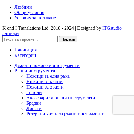
Любими
Общи условия
Условия за ползване
K end I Translations Ltd.
2018 - 2024 | Designed by
ITGstudio
Затвори
Намери
Навигация
Категории
Джобни ножове и инструменти
Ръчни инструменти
Ножици за една ръка
Ножици за клони
Ножици за храсти
Триони
Аксесоари за ръчни инструменти
Брадви
Лопати
Резервни части за ръчни инструменти
Ашладисване/Облагородяване
Акумулаторна техника
Cramer 82V