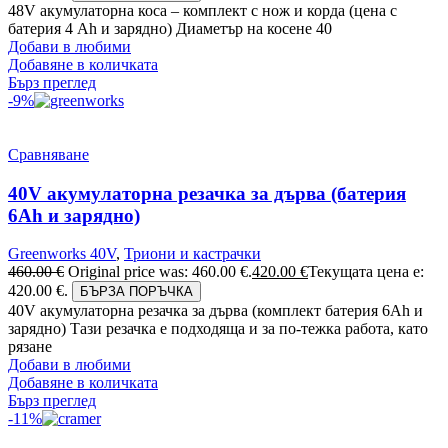
48V акумулаторна коса – комплект с нож и корда (цена с
батерия 4 Ah и зарядно) Диаметър на косене 40
Добави в любими
Добавяне в количката
Бърз преглед
-9%
Сравняване
40V акумулаторна резачка за дърва (батерия
6Аh и зарядно)
Greenworks 40V
,
Триони и кастрачки
460.00
€
Original price was: 460.00 €.
420.00
€
Текущата цена е:
420.00 €.
БЪРЗА ПОРЪЧКА
40V акумулаторна резачка за дърва (комплект батерия 6Ah и
зарядно) Тази резачка е подходяща и за по-тежка работа, като
рязане
Добави в любими
Добавяне в количката
Бърз преглед
-11%