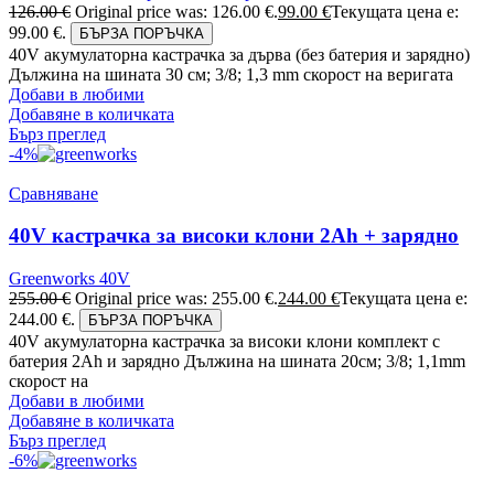
126.00
€
Original price was: 126.00 €.
99.00
€
Текущата цена е:
99.00 €.
БЪРЗА ПОРЪЧКА
40V акумулаторна кастрачка за дърва (без батерия и зарядно)
Дължина на шината 30 см; 3/8; 1,3 mm скорост на веригата
Добави в любими
Добавяне в количката
Бърз преглед
-4%
Сравняване
40V кастрачка за високи клони 2Ah + зарядно
Greenworks 40V
255.00
€
Original price was: 255.00 €.
244.00
€
Текущата цена е:
244.00 €.
БЪРЗА ПОРЪЧКА
40V акумулаторна кастрачка за високи клони комплект с
батерия 2Ah и зарядно Дължина на шината 20см; 3/8; 1,1mm
скорост на
Добави в любими
Добавяне в количката
Бърз преглед
-6%