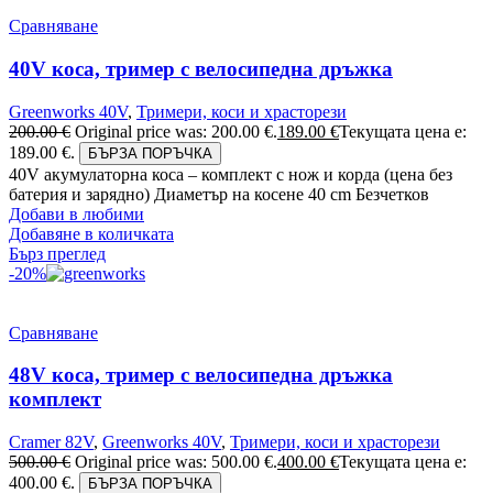
Сравняване
40V коса, тример с велосипедна дръжка
Greenworks 40V
,
Тримери, коси и храсторези
200.00
€
Original price was: 200.00 €.
189.00
€
Текущата цена е:
189.00 €.
БЪРЗА ПОРЪЧКА
40V акумулаторна коса – комплект с нож и корда (цена без
батерия и зарядно) Диаметър на косене 40 cm Безчетков
Добави в любими
Добавяне в количката
Бърз преглед
-20%
Сравняване
48V коса, тример с велосипедна дръжка
комплект
Cramer 82V
,
Greenworks 40V
,
Тримери, коси и храсторези
500.00
€
Original price was: 500.00 €.
400.00
€
Текущата цена е:
400.00 €.
БЪРЗА ПОРЪЧКА