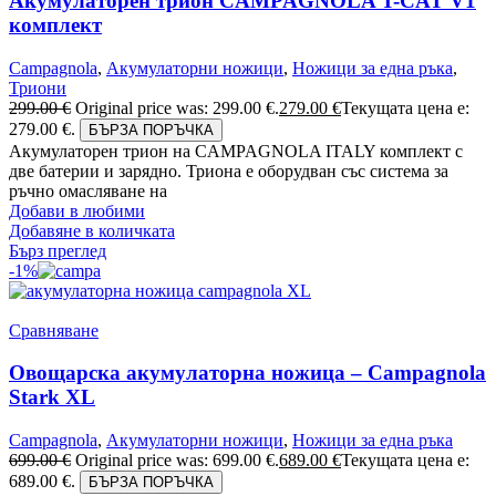
Акумулаторен трион CAMPAGNOLA T-CAT V1
комплект
Campagnola
,
Акумулаторни ножици
,
Ножици за една ръка
,
Триони
299.00
€
Original price was: 299.00 €.
279.00
€
Текущата цена е:
279.00 €.
БЪРЗА ПОРЪЧКА
Акумулаторен трион на CAMPAGNOLA ITALY комплект с
две батерии и зарядно. Триона е оборудван със система за
ръчно омасляване на
Добави в любими
Добавяне в количката
Бърз преглед
-1%
Сравняване
Овощарска акумулаторна ножица – Campagnola
Stark XL
Campagnola
,
Акумулаторни ножици
,
Ножици за една ръка
699.00
€
Original price was: 699.00 €.
689.00
€
Текущата цена е:
689.00 €.
БЪРЗА ПОРЪЧКА