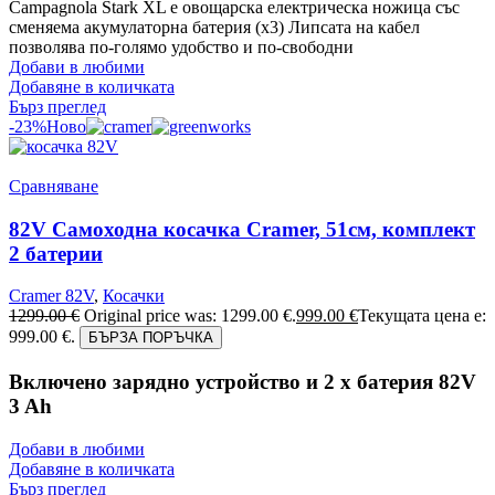
Campagnola Stark XL е овощарска електрическа ножица със
сменяема акумулаторна батерия (х3) Липсата на кабел
позволява по-голямо удобство и по-свободни
Добави в любими
Добавяне в количката
Бърз преглед
-23%
Ново
Сравняване
82V Самоходна косачка Cramer, 51см, комплект
2 батерии
Cramer 82V
,
Косачки
1299.00
€
Original price was: 1299.00 €.
999.00
€
Текущата цена е:
999.00 €.
БЪРЗА ПОРЪЧКА
Включено зарядно устройство и 2 x батерия 82V
3 Ah
Добави в любими
Добавяне в количката
Бърз преглед