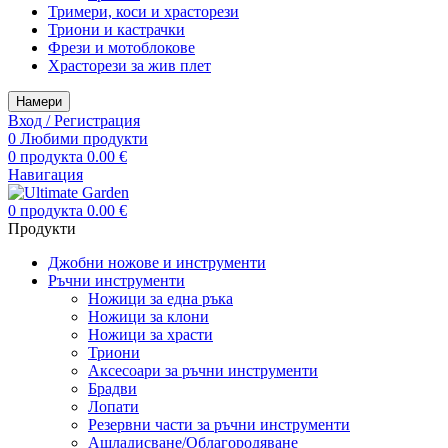
Тримери, коси и храсторези
Триони и кастрачки
Фрези и мотоблокове
Храсторези за жив плет
Намери
Вход / Регистрация
0
Любими продукти
0
продукта
0.00
€
Навигация
0
продукта
0.00
€
Продукти
Джобни ножове и инструменти
Ръчни инструменти
Ножици за една ръка
Ножици за клони
Ножици за храсти
Триони
Аксесоари за ръчни инструменти
Брадви
Лопати
Резервни части за ръчни инструменти
Ашладисване/Облагородяване