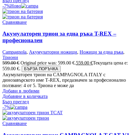
Бърз преглед
-7%
Ново
Сравняване
Акумулаторен трион за една ръка T-REX –
професионален
Campagnola
,
Акумулаторни ножици
,
Ножици за една ръка
,
Триони
599.00
€
Original price was: 599.00 €.
559.00
€
Текущата цена е:
559.00 €.
БЪРЗА ПОРЪЧКА
Акумулаторен трион на CAMPAGNOLA ITALY с
динозавърското име Т-REX, предазначен за професионално
ползване: 4 от 5. Триона е може да
Добави в любими
Добавяне в количката
Бърз преглед
-7%
Сравняване