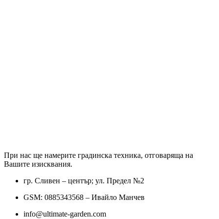
При нас ще намерите градинска техника, отговаряща на
Вашите изисквания.
гр. Сливен – център; ул. Предел №2
GSM: 0885343568 – Ивайло Манчев
info@ultimate-garden.com