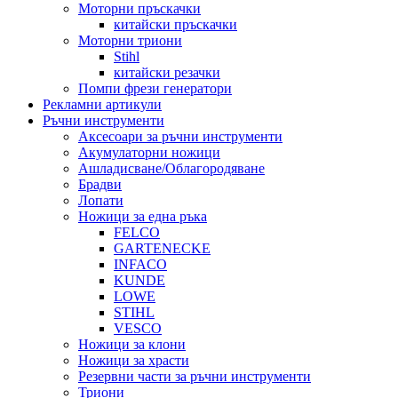
Моторни пръскачки
китайски пръскачки
Моторни триони
Stihl
китайски резачки
Помпи фрези генератори
Рекламни артикули
Ръчни инструменти
Аксесоари за ръчни инструменти
Акумулаторни ножици
Ашладисване/Облагородяване
Брадви
Лопати
Ножици за една ръка
FELCO
GARTENECKE
INFACO
KUNDE
LOWE
STIHL
VESCO
Ножици за клони
Ножици за храсти
Резервни части за ръчни инструменти
Триони