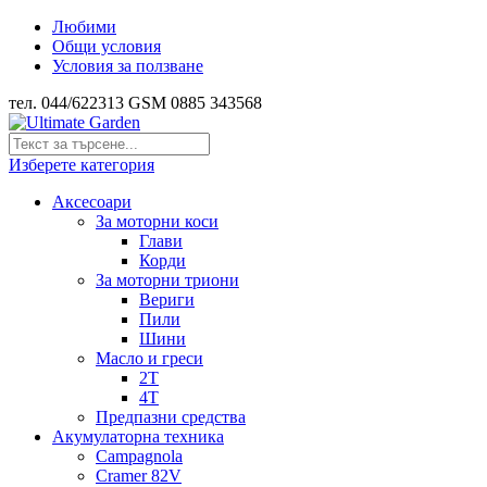
Любими
Общи условия
Условия за ползване
тел. 044/622313 GSM 0885 343568
Изберете категория
Аксесоари
За моторни коси
Глави
Корди
За моторни триони
Вериги
Пили
Шини
Масло и греси
2Т
4Т
Предпазни средства
Акумулаторна техника
Campagnola
Cramer 82V