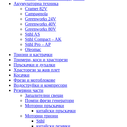
Акумулаторна техника
Cramer 82V
Campagnola
Greenworks 24V
Greenworks 40V
Greenworks 80V
Stihl AS
Stihl Compact – AK
Stihl Pro – AP
Oleomac
Триони и кастрачки
Тримери, коси и храсторези
Пръскачки и духалки
Храсторези за жив плет
Косачки
Фрези и мотоблокове
Водоструйки и компресори
Резервни части
Запалителни свещи
Помпи фрези генератори
Моторни пръскачки
китайски пръскачки
Моторни триони
Stihl
китайски резачки