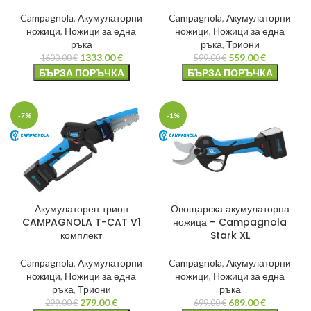
Campagnola
,
Акумулаторни
Campagnola
,
Акумулаторни
ножици
,
Ножици за една
ножици
,
Ножици за една
ръка
ръка
,
Триони
1333.00
€
559.00
€
1600.00
€
599.00
€
БЪРЗА ПОРЪЧКА
БЪРЗА ПОРЪЧКА
-7%
-1%
Акумулаторен трион
Овощарска акумулаторна
CAMPAGNOLA T-CAT V1
ножица – Campagnola
комплект
Stark XL
Campagnola
,
Акумулаторни
Campagnola
,
Акумулаторни
ножици
,
Ножици за една
ножици
,
Ножици за една
ръка
,
Триони
ръка
279.00
€
689.00
€
299.00
€
699.00
€