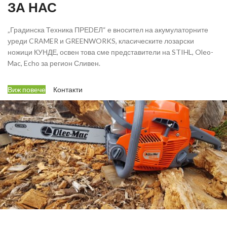
ЗА НАС
„Градинска Техника ПРЕDЕЛ“ е вносител на акумулаторните
уреди CRAMER и GREENWORKS, класическите лозарски
ножици КУНДЕ, освен това сме представители на STIHL, Oleo-
Mac, Echo за регион Сливен.
Виж повече
Контакти