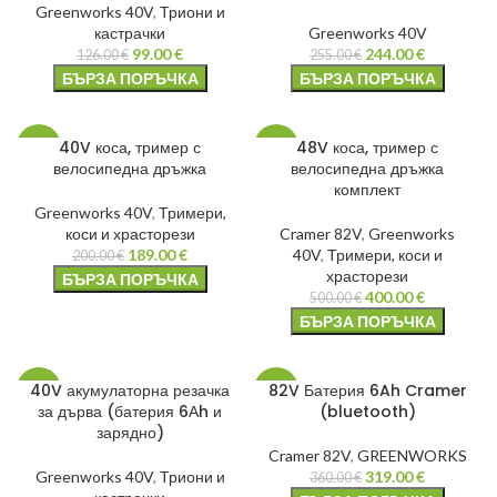
Greenworks 40V
,
Триони и
кастрачки
Greenworks 40V
99.00
€
244.00
€
126.00
€
255.00
€
БЪРЗА ПОРЪЧКА
БЪРЗА ПОРЪЧКА
40V коса, тример с
48V коса, тример с
-6%
-20%
велосипедна дръжка
велосипедна дръжка
комплект
Greenworks 40V
,
Тримери,
коси и храсторези
Cramer 82V
,
Greenworks
189.00
€
40V
,
Тримери, коси и
200.00
€
храсторези
БЪРЗА ПОРЪЧКА
400.00
€
500.00
€
БЪРЗА ПОРЪЧКА
40V акумулаторна резачка
82V Батерия 6Ah Cramer
-9%
-11%
за дърва (батерия 6Аh и
(bluetooth)
зарядно)
Cramer 82V
,
GREENWORKS
Greenworks 40V
,
Триони и
319.00
€
360.00
€