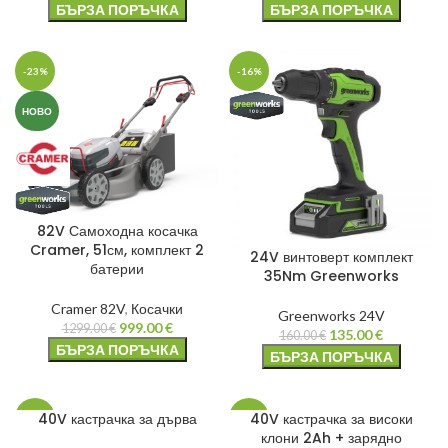
БЪРЗА ПОРЪЧКА
БЪРЗА ПОРЪЧКА
-23%
-16%
НОВО
82V Самоходна косачка
Cramer, 51см, комплект 2
24V винтоверт комплект
батерии
35Nm Greenworks
Cramer 82V
,
Косачки
Greenworks 24V
999.00
€
1299.00
€
135.00
€
160.00
€
БЪРЗА ПОРЪЧКА
БЪРЗА ПОРЪЧКА
40V кастрачка за дърва
40V кастрачка за високи
-21%
-4%
клони 2Ah + зарядно