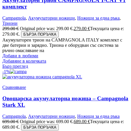
Акумулаторен трион CAMPAGNOLA T-CAT V1
комплект
Campagnola
,
Акумулаторни ножици
,
Ножици за една ръка
,
Триони
299.00
€
Original price was: 299.00 €.
279.00
€
Текущата цена е:
279.00 €.
БЪРЗА ПОРЪЧКА
Акумулаторен трион на CAMPAGNOLA ITALY комплект с
две батерии и зарядно. Триона е оборудван със система за
ръчно омасляване на
Добави в любими
Добавяне в количката
Бърз преглед
-1%
Сравняване
Овощарска акумулаторна ножица – Campagnola
Stark XL
Campagnola
,
Акумулаторни ножици
,
Ножици за една ръка
699.00
€
Original price was: 699.00 €.
689.00
€
Текущата цена е:
689.00 €.
БЪРЗА ПОРЪЧКА