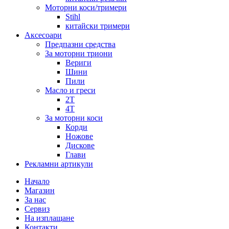
Моторни коси/тримери
Stihl
китайски тримери
Аксесоари
Предпазни средства
За моторни триони
Вериги
Шини
Пили
Масло и греси
2Т
4Т
За моторни коси
Корди
Ножове
Дискове
Глави
Рекламни артикули
Начало
Магазин
За нас
Сервиз
На изплащане
Контакти