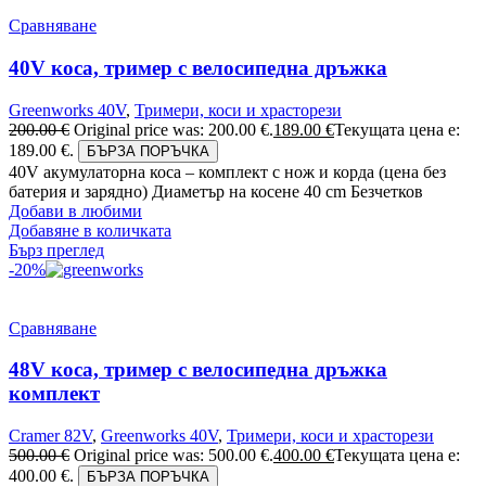
Сравняване
40V коса, тример с велосипедна дръжка
Greenworks 40V
,
Тримери, коси и храсторези
200.00
€
Original price was: 200.00 €.
189.00
€
Текущата цена е:
189.00 €.
БЪРЗА ПОРЪЧКА
40V акумулаторна коса – комплект с нож и корда (цена без
батерия и зарядно) Диаметър на косене 40 cm Безчетков
Добави в любими
Добавяне в количката
Бърз преглед
-20%
Сравняване
48V коса, тример с велосипедна дръжка
комплект
Cramer 82V
,
Greenworks 40V
,
Тримери, коси и храсторези
500.00
€
Original price was: 500.00 €.
400.00
€
Текущата цена е:
400.00 €.
БЪРЗА ПОРЪЧКА