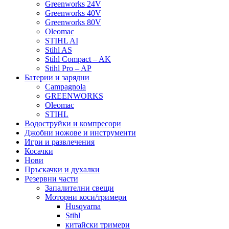
Greenworks 24V
Greenworks 40V
Greenworks 80V
Oleomac
STIHL AI
Stihl AS
Stihl Compact – AK
Stihl Pro – AP
Батерии и зарядни
Campagnola
GREENWORKS
Oleomac
STIHL
Водоструйки и компресори
Джобни ножове и инструменти
Игри и развлечения
Косачки
Нови
Пръскачки и духалки
Резервни части
Запалителни свещи
Моторни коси/тримери
Husqvarna
Stihl
китайски тримери