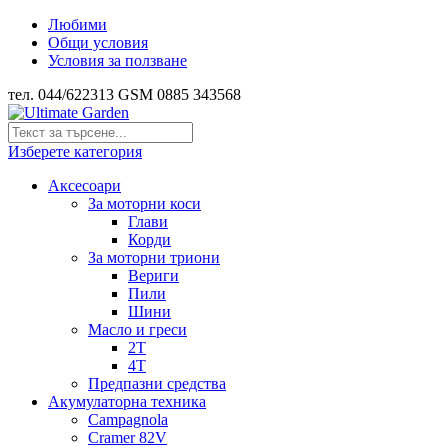
Любими
Общи условия
Условия за ползване
тел. 044/622313 GSM 0885 343568
Изберете категория
Аксесоари
За моторни коси
Глави
Корди
За моторни триони
Вериги
Пили
Шини
Масло и греси
2Т
4Т
Предпазни средства
Акумулаторна техника
Campagnola
Cramer 82V