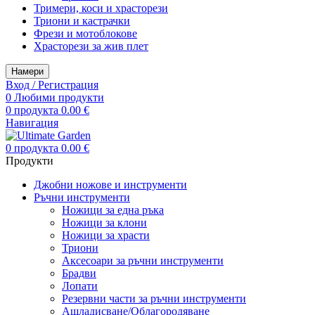
Тримери, коси и храсторези
Триони и кастрачки
Фрези и мотоблокове
Храсторези за жив плет
Намери
Вход / Регистрация
0
Любими продукти
0
продукта
0.00
€
Навигация
0
продукта
0.00
€
Продукти
Джобни ножове и инструменти
Ръчни инструменти
Ножици за една ръка
Ножици за клони
Ножици за храсти
Триони
Аксесоари за ръчни инструменти
Брадви
Лопати
Резервни части за ръчни инструменти
Ашладисване/Облагородяване