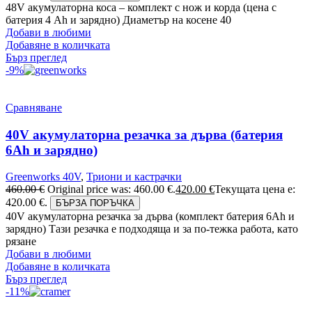
48V акумулаторна коса – комплект с нож и корда (цена с
батерия 4 Ah и зарядно) Диаметър на косене 40
Добави в любими
Добавяне в количката
Бърз преглед
-9%
Сравняване
40V акумулаторна резачка за дърва (батерия
6Аh и зарядно)
Greenworks 40V
,
Триони и кастрачки
460.00
€
Original price was: 460.00 €.
420.00
€
Текущата цена е:
420.00 €.
БЪРЗА ПОРЪЧКА
40V акумулаторна резачка за дърва (комплект батерия 6Ah и
зарядно) Тази резачка е подходяща и за по-тежка работа, като
рязане
Добави в любими
Добавяне в количката
Бърз преглед
-11%