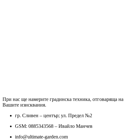
При нас ще намерите градинска техника, отговаряща на
Вашите изисквания.
гр. Сливен – център; ул. Предел №2
GSM: 0885343568 – Ивайло Манчев
info@ultimate-garden.com