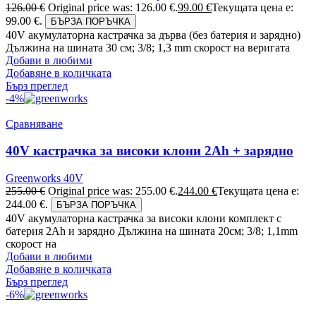
126.00
€
Original price was: 126.00 €.
99.00
€
Текущата цена е:
99.00 €.
БЪРЗА ПОРЪЧКА
40V акумулаторна кастрачка за дърва (без батерия и зарядно)
Дължина на шината 30 см; 3/8; 1,3 mm скорост на веригата
Добави в любими
Добавяне в количката
Бърз преглед
-4%
Сравняване
40V кастрачка за високи клони 2Ah + зарядно
Greenworks 40V
255.00
€
Original price was: 255.00 €.
244.00
€
Текущата цена е:
244.00 €.
БЪРЗА ПОРЪЧКА
40V акумулаторна кастрачка за високи клони комплект с
батерия 2Ah и зарядно Дължина на шината 20см; 3/8; 1,1mm
скорост на
Добави в любими
Добавяне в количката
Бърз преглед
-6%