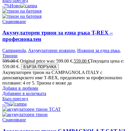
Бърз преглед
-7%
Ново
Сравняване
Акумулаторен трион за една ръка T-REX –
професионален
Campagnola
,
Акумулаторни ножици
,
Ножици за една ръка
,
Триони
599.00
€
Original price was: 599.00 €.
559.00
€
Текущата цена е:
559.00 €.
БЪРЗА ПОРЪЧКА
Акумулаторен трион на CAMPAGNOLA ITALY с
динозавърското име Т-REX, предазначен за професионално
ползване: 4 от 5. Триона е може да
Добави в любими
Добавяне в количката
Бърз преглед
-7%
Сравняване