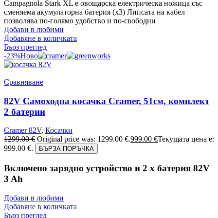
Campagnola Stark XL е овощарска електрическа ножица със
сменяема акумулаторна батерия (х3) Липсата на кабел
позволява по-голямо удобство и по-свободни
Добави в любими
Добавяне в количката
Бърз преглед
-23%
Ново
Сравняване
82V Самоходна косачка Cramer, 51см, комплект
2 батерии
Cramer 82V
,
Косачки
1299.00
€
Original price was: 1299.00 €.
999.00
€
Текущата цена е:
999.00 €.
БЪРЗА ПОРЪЧКА
Включено зарядно устройство и 2 x батерия 82V
3 Ah
Добави в любими
Добавяне в количката
Бърз преглед