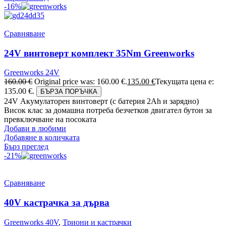
-16%
Сравняване
24V винтоверт комплект 35Nm Greenworks
Greenworks 24V
160.00
€
Original price was: 160.00 €.
135.00
€
Текущата цена е:
135.00 €.
БЪРЗА ПОРЪЧКА
24V Акумулаторен винтоверт (с батерия 2Аh и зарядно)
Висок клас за домашна потреба безчетков двигател бутон за
превключване на посоката
Добави в любими
Добавяне в количката
Бърз преглед
-21%
Сравняване
40V кастрачка за дърва
Greenworks 40V
,
Триони и кастрачки