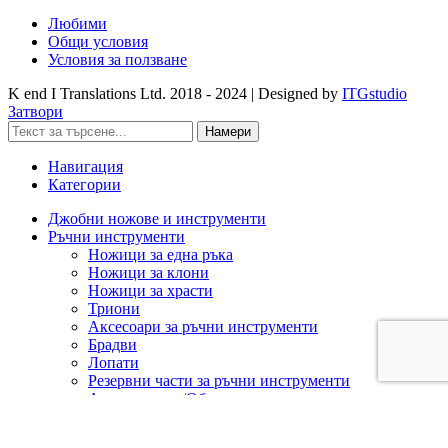
Любими
Общи условия
Условия за ползване
K end I Translations Ltd.
2018 - 2024 | Designed by
ITGstudio
Затвори
Намери
Навигация
Категории
Джобни ножове и инструменти
Ръчни инструменти
Ножици за една ръка
Ножици за клони
Ножици за храсти
Триони
Аксесоари за ръчни инструменти
Брадви
Лопати
Резервни части за ръчни инструменти
Ашладисване/Облагородяване
Акумулаторна техника
Cramer 82V