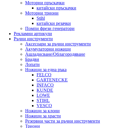
Моторни пръскачки
китайски пръскачки
Моторни триони
Stihl
китайски резачки
Помпи фрези генератори
Рекламни артикули
Ръчни инструменти
Аксесоари за ръчни инструменти
Акумулаторни ножици
Ашладисване/Облагородяване
Брадви
Лопати
Ножици за една ръка
FELCO
GARTENECKE
INFACO
KUNDE
LOWE
STIHL
VESCO
Ножици за клони
Ножици за храсти
Резервни части за ръчни инструменти
Триони