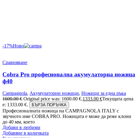
-17%
Ново
Сравняване
Cobra Pro професионална акумулаторна ножица
ф40
Campagnola
,
Акумулаторни ножици
,
Ножици за една ръка
1600.00
€
Original price was: 1600.00 €.
1333.00
€
Текущата цена
е: 1333.00 €.
БЪРЗА ПОРЪЧКА
Професионалната ножица на CAMPAGNOLA ITALY с
звучното име COBRA PRO. Ножицата е може да реже клони
до 40 мм, което
Добави в любими
Добавяне в количката