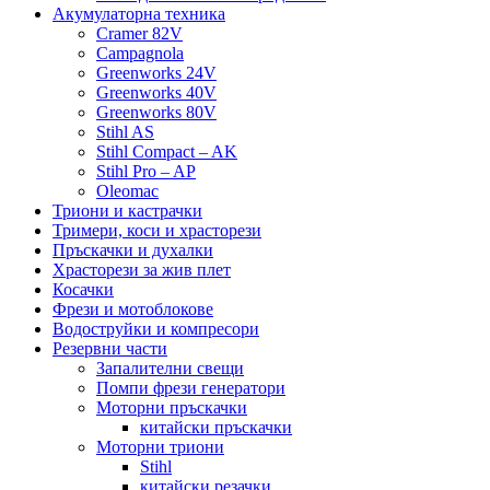
Акумулаторна техника
Cramer 82V
Campagnola
Greenworks 24V
Greenworks 40V
Greenworks 80V
Stihl AS
Stihl Compact – AK
Stihl Pro – AP
Oleomac
Триони и кастрачки
Тримери, коси и храсторези
Пръскачки и духалки
Храсторези за жив плет
Косачки
Фрези и мотоблокове
Водоструйки и компресори
Резервни части
Запалителни свещи
Помпи фрези генератори
Моторни пръскачки
китайски пръскачки
Моторни триони
Stihl
китайски резачки