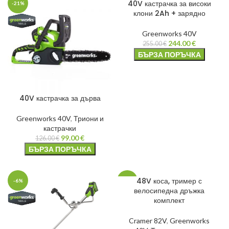
40V кастрачка за високи
-21%
-4%
клони 2Ah + зарядно
Greenworks 40V
244.00
€
255.00
€
БЪРЗА ПОРЪЧКА
40V кастрачка за дърва
Greenworks 40V
,
Триони и
кастрачки
99.00
€
126.00
€
БЪРЗА ПОРЪЧКА
48V коса, тример с
-6%
-20%
велосипедна дръжка
комплект
Cramer 82V
,
Greenworks