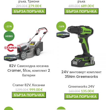
ръка
,
Триони
ръка
279.00
€
689.00
€
299.00
€
699.00
€
БЪРЗА ПОРЪЧКА
БЪРЗА ПОРЪЧКА
-23%
-16%
НОВО
82V Самоходна косачка
Cramer, 51см, комплект 2
24V винтоверт комплект
батерии
35Nm Greenworks
Cramer 82V
,
Косачки
Greenworks 24V
999.00
€
1299.00
€
135.00
€
160.00
€
БЪРЗА ПОРЪЧКА
БЪРЗА ПОРЪЧКА