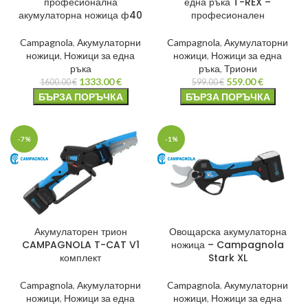
професионална
една ръка T-REX –
акумулаторна ножица ф40
професионален
Campagnola
,
Акумулаторни
Campagnola
,
Акумулаторни
ножици
,
Ножици за една
ножици
,
Ножици за една
ръка
ръка
,
Триони
1333.00
€
559.00
€
1600.00
€
599.00
€
БЪРЗА ПОРЪЧКА
БЪРЗА ПОРЪЧКА
-7%
-1%
Акумулаторен трион
Овощарска акумулаторна
CAMPAGNOLA T-CAT V1
ножица – Campagnola
комплект
Stark XL
Campagnola
,
Акумулаторни
Campagnola
,
Акумулаторни
ножици
,
Ножици за една
ножици
,
Ножици за една