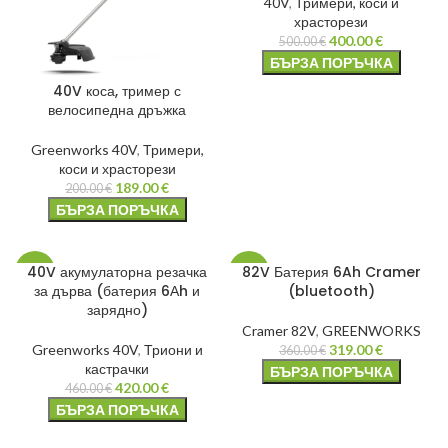
40V
,
Тримери, коси и
храсторези
400.00
€
500.00
€
БЪРЗА ПОРЪЧКА
40V коса, тример с
велосипедна дръжка
Greenworks 40V
,
Тримери,
коси и храсторези
189.00
€
200.00
€
БЪРЗА ПОРЪЧКА
40V акумулаторна резачка
82V Батерия 6Ah Cramer
-9%
-11%
за дърва (батерия 6Аh и
(bluetooth)
зарядно)
Cramer 82V
,
GREENWORKS
Greenworks 40V
,
Триони и
319.00
€
360.00
€
кастрачки
БЪРЗА ПОРЪЧКА
420.00
€
460.00
€
БЪРЗА ПОРЪЧКА