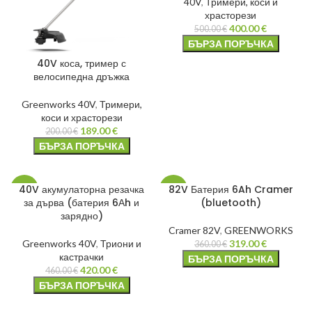
40V
,
Тримери, коси и
храсторези
400.00
€
500.00
€
БЪРЗА ПОРЪЧКА
40V коса, тример с
велосипедна дръжка
Greenworks 40V
,
Тримери,
коси и храсторези
189.00
€
200.00
€
БЪРЗА ПОРЪЧКА
40V акумулаторна резачка
82V Батерия 6Ah Cramer
-9%
-11%
за дърва (батерия 6Аh и
(bluetooth)
зарядно)
Cramer 82V
,
GREENWORKS
Greenworks 40V
,
Триони и
319.00
€
360.00
€
кастрачки
БЪРЗА ПОРЪЧКА
420.00
€
460.00
€
БЪРЗА ПОРЪЧКА