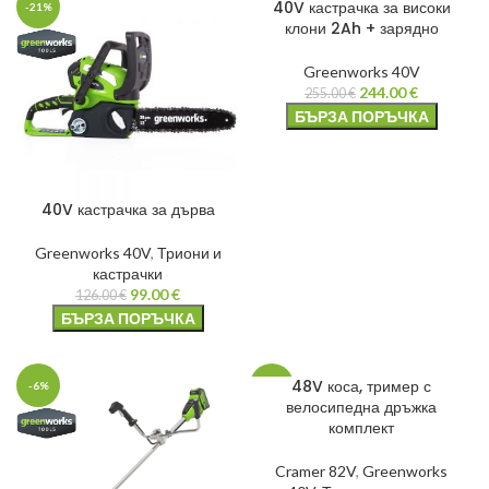
40V кастрачка за високи
-21%
-4%
клони 2Ah + зарядно
Greenworks 40V
244.00
€
255.00
€
БЪРЗА ПОРЪЧКА
40V кастрачка за дърва
Greenworks 40V
,
Триони и
кастрачки
99.00
€
126.00
€
БЪРЗА ПОРЪЧКА
48V коса, тример с
-6%
-20%
велосипедна дръжка
комплект
Cramer 82V
,
Greenworks