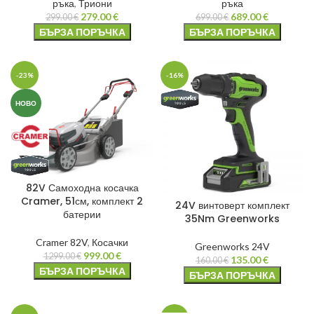
ръка
,
Триони
ръка
279.00
€
689.00
€
299.00
€
699.00
€
БЪРЗА ПОРЪЧКА
БЪРЗА ПОРЪЧКА
-23%
-16%
НОВО
82V Самоходна косачка
Cramer, 51см, комплект 2
24V винтоверт комплект
батерии
35Nm Greenworks
Cramer 82V
,
Косачки
Greenworks 24V
999.00
€
1299.00
€
135.00
€
160.00
€
БЪРЗА ПОРЪЧКА
БЪРЗА ПОРЪЧКА