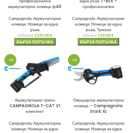
професионална
една ръка T-REX –
акумулаторна ножица ф40
професионален
Campagnola
,
Акумулаторни
Campagnola
,
Акумулаторни
ножици
,
Ножици за една
ножици
,
Ножици за една
ръка
ръка
,
Триони
1333.00
€
559.00
€
1600.00
€
599.00
€
БЪРЗА ПОРЪЧКА
БЪРЗА ПОРЪЧКА
-7%
-1%
Акумулаторен трион
Овощарска акумулаторна
CAMPAGNOLA T-CAT V1
ножица – Campagnola
комплект
Stark XL
Campagnola
,
Акумулаторни
Campagnola
,
Акумулаторни
ножици
,
Ножици за една
ножици
,
Ножици за една