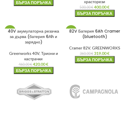
храсторези
БЪРЗА ПОРЪЧКА
400.00
€
500.00
€
БЪРЗА ПОРЪЧКА
40V акумулаторна резачка
82V Батерия 6Ah Cramer
-9%
-11%
за дърва (батерия 6Аh и
(bluetooth)
зарядно)
Cramer 82V
,
GREENWORKS
Greenworks 40V
,
Триони и
319.00
€
360.00
€
кастрачки
БЪРЗА ПОРЪЧКА
420.00
€
460.00
€
БЪРЗА ПОРЪЧКА