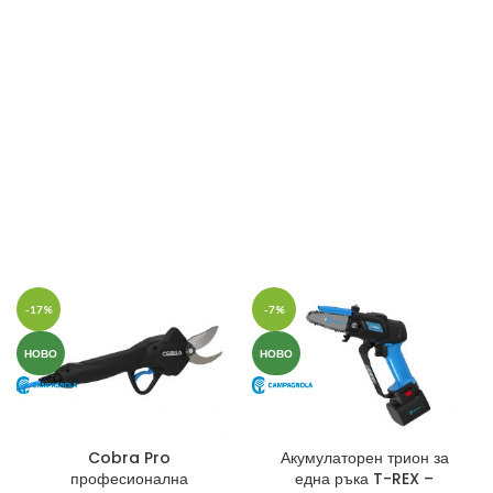
-17%
-7%
НОВО
НОВО
Cobra Pro
Акумулаторен трион за
професионална
една ръка T-REX –