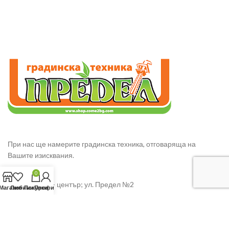
При нас ще намерите градинска техника, отговаряща на
Вашите изисквания.
0
гр. Сливен – център; ул. Предел №2
Магазин
Любими
Покупки
Профил
GSM: 0885343568 – Ивайло Манчев