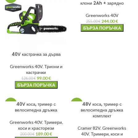
клони 2Ah + зарядно
Greenworks 40V
244.00
€
255.00
€
БЪРЗА ПОРЪЧКА
40V кастрачка за дърва
Greenworks 40V
,
Триони и
кастрачки
99.00
€
126.00
€
БЪРЗА ПОРЪЧКА
40V коса, тример с
48V коса, тример с
-6%
-20%
велосипедна дръжка
велосипедна дръжка
комплект
Greenworks 40V
,
Тримери,
коси и храсторези
Cramer 82V
,
Greenworks
189.00
€
40V
,
Тримери, коси и
200.00
€