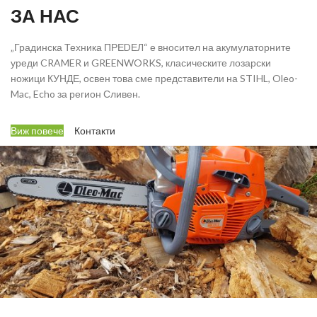
ЗА НАС
„Градинска Техника ПРЕDЕЛ“ е вносител на акумулаторните
уреди CRAMER и GREENWORKS, класическите лозарски
ножици КУНДЕ, освен това сме представители на STIHL, Oleo-
Mac, Echo за регион Сливен.
Виж повече
Контакти