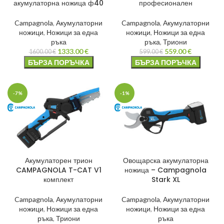
акумулаторна ножица ф40
професионален
Campagnola
,
Акумулаторни
Campagnola
,
Акумулаторни
ножици
,
Ножици за една
ножици
,
Ножици за една
ръка
ръка
,
Триони
1333.00
€
559.00
€
1600.00
€
599.00
€
БЪРЗА ПОРЪЧКА
БЪРЗА ПОРЪЧКА
-7%
-1%
Акумулаторен трион
Овощарска акумулаторна
CAMPAGNOLA T-CAT V1
ножица – Campagnola
комплект
Stark XL
Campagnola
,
Акумулаторни
Campagnola
,
Акумулаторни
ножици
,
Ножици за една
ножици
,
Ножици за една
ръка
,
Триони
ръка