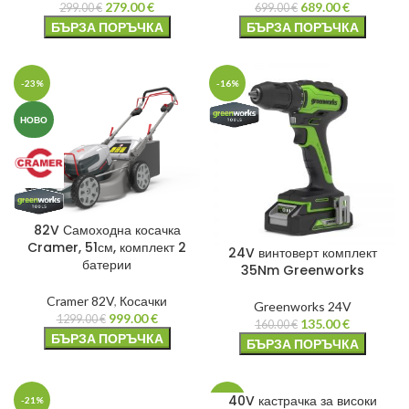
279.00
€
689.00
€
299.00
€
699.00
€
БЪРЗА ПОРЪЧКА
БЪРЗА ПОРЪЧКА
-23%
-16%
НОВО
82V Самоходна косачка
Cramer, 51см, комплект 2
24V винтоверт комплект
батерии
35Nm Greenworks
Cramer 82V
,
Косачки
Greenworks 24V
999.00
€
1299.00
€
135.00
€
160.00
€
БЪРЗА ПОРЪЧКА
БЪРЗА ПОРЪЧКА
40V кастрачка за високи
-21%
-4%