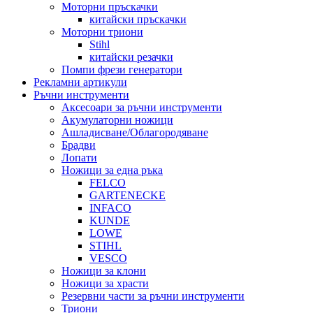
Моторни пръскачки
китайски пръскачки
Моторни триони
Stihl
китайски резачки
Помпи фрези генератори
Рекламни артикули
Ръчни инструменти
Аксесоари за ръчни инструменти
Акумулаторни ножици
Ашладисване/Облагородяване
Брадви
Лопати
Ножици за една ръка
FELCO
GARTENECKE
INFACO
KUNDE
LOWE
STIHL
VESCO
Ножици за клони
Ножици за храсти
Резервни части за ръчни инструменти
Триони