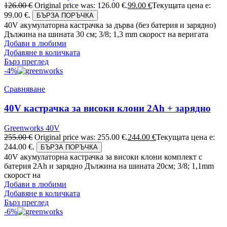
126.00
€
Original price was: 126.00 €.
99.00
€
Текущата цена е:
99.00 €.
БЪРЗА ПОРЪЧКА
40V акумулаторна кастрачка за дърва (без батерия и зарядно)
Дължина на шината 30 см; 3/8; 1,3 mm скорост на веригата
Добави в любими
Добавяне в количката
Бърз преглед
-4%
Сравняване
40V кастрачка за високи клони 2Ah + зарядно
Greenworks 40V
255.00
€
Original price was: 255.00 €.
244.00
€
Текущата цена е:
244.00 €.
БЪРЗА ПОРЪЧКА
40V акумулаторна кастрачка за високи клони комплект с
батерия 2Ah и зарядно Дължина на шината 20см; 3/8; 1,1mm
скорост на
Добави в любими
Добавяне в количката
Бърз преглед
-6%