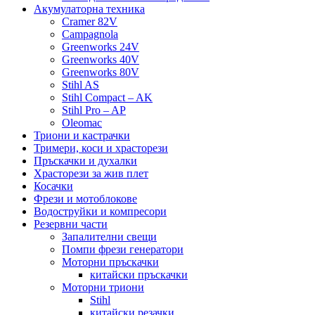
Акумулаторна техника
Cramer 82V
Campagnola
Greenworks 24V
Greenworks 40V
Greenworks 80V
Stihl AS
Stihl Compact – AK
Stihl Pro – AP
Oleomac
Триони и кастрачки
Тримери, коси и храсторези
Пръскачки и духалки
Храсторези за жив плет
Косачки
Фрези и мотоблокове
Водоструйки и компресори
Резервни части
Запалителни свещи
Помпи фрези генератори
Моторни пръскачки
китайски пръскачки
Моторни триони
Stihl
китайски резачки