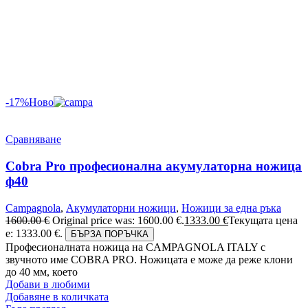
-17%
Ново
Сравняване
Cobra Pro професионална акумулаторна ножица
ф40
Campagnola
,
Акумулаторни ножици
,
Ножици за една ръка
1600.00
€
Original price was: 1600.00 €.
1333.00
€
Текущата цена
е: 1333.00 €.
БЪРЗА ПОРЪЧКА
Професионалната ножица на CAMPAGNOLA ITALY с
звучното име COBRA PRO. Ножицата е може да реже клони
до 40 мм, което
Добави в любими
Добавяне в количката