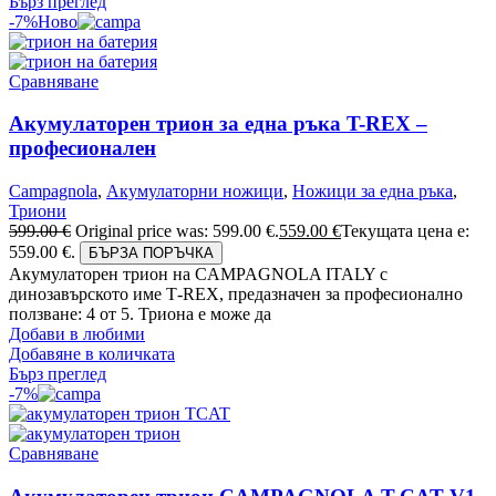
Бърз преглед
-7%
Ново
Сравняване
Акумулаторен трион за една ръка T-REX –
професионален
Campagnola
,
Акумулаторни ножици
,
Ножици за една ръка
,
Триони
599.00
€
Original price was: 599.00 €.
559.00
€
Текущата цена е:
559.00 €.
БЪРЗА ПОРЪЧКА
Акумулаторен трион на CAMPAGNOLA ITALY с
динозавърското име Т-REX, предазначен за професионално
ползване: 4 от 5. Триона е може да
Добави в любими
Добавяне в количката
Бърз преглед
-7%
Сравняване