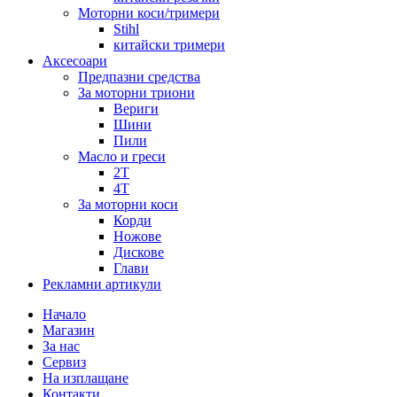
Моторни коси/тримери
Stihl
китайски тримери
Аксесоари
Предпазни средства
За моторни триони
Вериги
Шини
Пили
Масло и греси
2Т
4Т
За моторни коси
Корди
Ножове
Дискове
Глави
Рекламни артикули
Начало
Магазин
За нас
Сервиз
На изплащане
Контакти