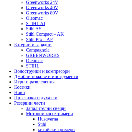
Greenworks 24V
Greenworks 40V
Greenworks 80V
Oleomac
STIHL AI
Stihl AS
Stihl Compact – AK
Stihl Pro – AP
Батерии и зарядни
Campagnola
GREENWORKS
Oleomac
STIHL
Водоструйки и компресори
Джобни ножове и инструменти
Игри и развлечения
Косачки
Нови
Пръскачки и духалки
Резервни части
Запалителни свещи
Моторни коси/тримери
Husqvarna
Stihl
китайски тримери