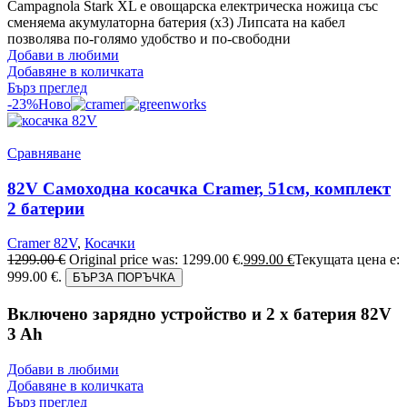
Campagnola Stark XL е овощарска електрическа ножица със
сменяема акумулаторна батерия (х3) Липсата на кабел
позволява по-голямо удобство и по-свободни
Добави в любими
Добавяне в количката
Бърз преглед
-23%
Ново
Сравняване
82V Самоходна косачка Cramer, 51см, комплект
2 батерии
Cramer 82V
,
Косачки
1299.00
€
Original price was: 1299.00 €.
999.00
€
Текущата цена е:
999.00 €.
БЪРЗА ПОРЪЧКА
Включено зарядно устройство и 2 x батерия 82V
3 Ah
Добави в любими
Добавяне в количката
Бърз преглед