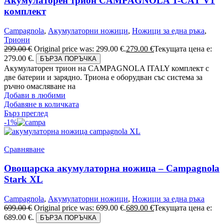
Акумулаторен трион CAMPAGNOLA T-CAT V1
комплект
Campagnola
,
Акумулаторни ножици
,
Ножици за една ръка
,
Триони
299.00
€
Original price was: 299.00 €.
279.00
€
Текущата цена е:
279.00 €.
БЪРЗА ПОРЪЧКА
Акумулаторен трион на CAMPAGNOLA ITALY комплект с
две батерии и зарядно. Триона е оборудван със система за
ръчно омасляване на
Добави в любими
Добавяне в количката
Бърз преглед
-1%
Сравняване
Овощарска акумулаторна ножица – Campagnola
Stark XL
Campagnola
,
Акумулаторни ножици
,
Ножици за една ръка
699.00
€
Original price was: 699.00 €.
689.00
€
Текущата цена е:
689.00 €.
БЪРЗА ПОРЪЧКА