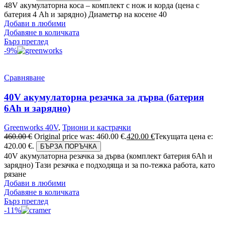
48V акумулаторна коса – комплект с нож и корда (цена с
батерия 4 Ah и зарядно) Диаметър на косене 40
Добави в любими
Добавяне в количката
Бърз преглед
-9%
Сравняване
40V акумулаторна резачка за дърва (батерия
6Аh и зарядно)
Greenworks 40V
,
Триони и кастрачки
460.00
€
Original price was: 460.00 €.
420.00
€
Текущата цена е:
420.00 €.
БЪРЗА ПОРЪЧКА
40V акумулаторна резачка за дърва (комплект батерия 6Ah и
зарядно) Тази резачка е подходяща и за по-тежка работа, като
рязане
Добави в любими
Добавяне в количката
Бърз преглед
-11%