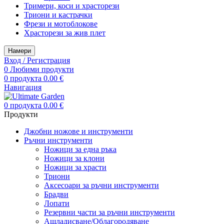
Тримери, коси и храсторези
Триони и кастрачки
Фрези и мотоблокове
Храсторези за жив плет
Намери
Вход / Регистрация
0
Любими продукти
0
продукта
0.00
€
Навигация
0
продукта
0.00
€
Продукти
Джобни ножове и инструменти
Ръчни инструменти
Ножици за една ръка
Ножици за клони
Ножици за храсти
Триони
Аксесоари за ръчни инструменти
Брадви
Лопати
Резервни части за ръчни инструменти
Ашладисване/Облагородяване