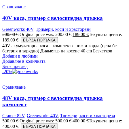
Сравняване
40V коса, тример с велосипедна дръжка
Greenworks 40V
,
Тримери, коси и храсторези
200.00
€
Original price was: 200.00 €.
189.00
€
Текущата цена е:
189.00 €.
БЪРЗА ПОРЪЧКА
40V акумулаторна коса – комплект с нож и корда (цена без
батерия и зарядно) Диаметър на косене 40 cm Безчетков
Добави в любими
Добавяне в количката
Бърз преглед
-20%
Сравняване
48V коса, тример с велосипедна дръжка
комплект
Cramer 82V
,
Greenworks 40V
,
Тримери, коси и храсторези
500.00
€
Original price was: 500.00 €.
400.00
€
Текущата цена е:
400.00 €.
БЪРЗА ПОРЪЧКА