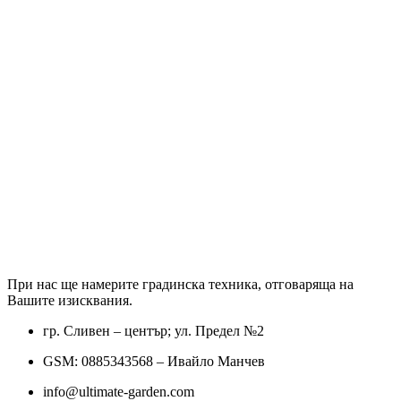
При нас ще намерите градинска техника, отговаряща на
Вашите изисквания.
гр. Сливен – център; ул. Предел №2
GSM: 0885343568 – Ивайло Манчев
info@ultimate-garden.com