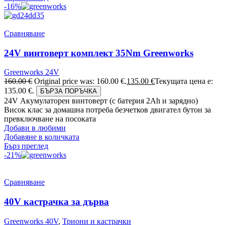
-16%
Сравняване
24V винтоверт комплект 35Nm Greenworks
Greenworks 24V
160.00
€
Original price was: 160.00 €.
135.00
€
Текущата цена е:
135.00 €.
БЪРЗА ПОРЪЧКА
24V Акумулаторен винтоверт (с батерия 2Аh и зарядно)
Висок клас за домашна потреба безчетков двигател бутон за
превключване на посоката
Добави в любими
Добавяне в количката
Бърз преглед
-21%
Сравняване
40V кастрачка за дърва
Greenworks 40V
,
Триони и кастрачки