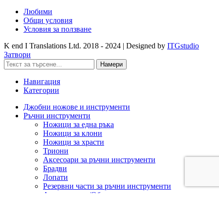
Любими
Общи условия
Условия за ползване
K end I Translations Ltd.
2018 - 2024 | Designed by
ITGstudio
Затвори
Намери
Навигация
Категории
Джобни ножове и инструменти
Ръчни инструменти
Ножици за една ръка
Ножици за клони
Ножици за храсти
Триони
Аксесоари за ръчни инструменти
Брадви
Лопати
Резервни части за ръчни инструменти
Ашладисване/Облагородяване
Акумулаторна техника
Cramer 82V