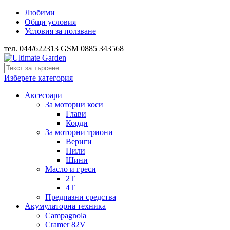
Любими
Общи условия
Условия за ползване
тел. 044/622313 GSM 0885 343568
Изберете категория
Аксесоари
За моторни коси
Глави
Корди
За моторни триони
Вериги
Пили
Шини
Масло и греси
2Т
4Т
Предпазни средства
Акумулаторна техника
Campagnola
Cramer 82V