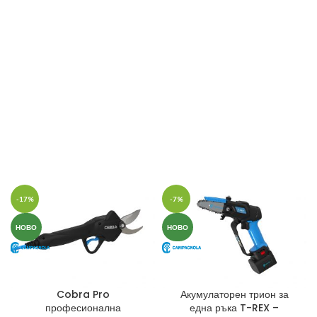
-17%
-7%
НОВО
НОВО
Cobra Pro
Акумулаторен трион за
професионална
една ръка T-REX –