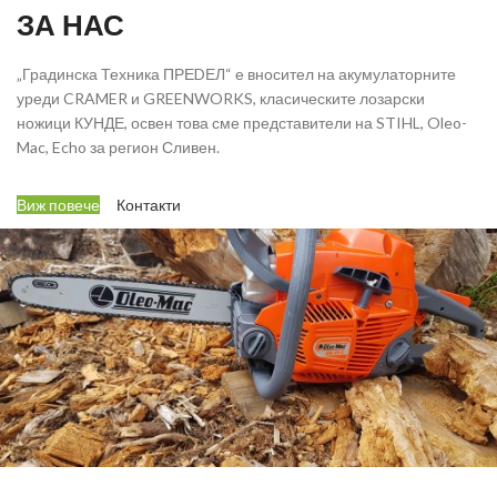
ЗА НАС
„Градинска Техника ПРЕDЕЛ“ е вносител на акумулаторните
уреди CRAMER и GREENWORKS, класическите лозарски
ножици КУНДЕ, освен това сме представители на STIHL, Oleo-
Mac, Echo за регион Сливен.
Виж повече
Контакти