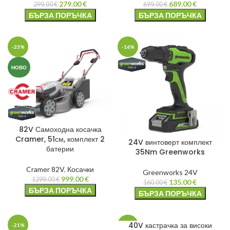
279.00
€
689.00
€
299.00
€
699.00
€
БЪРЗА ПОРЪЧКА
БЪРЗА ПОРЪЧКА
-23%
-16%
НОВО
82V Самоходна косачка
Cramer, 51см, комплект 2
24V винтоверт комплект
батерии
35Nm Greenworks
Cramer 82V
,
Косачки
Greenworks 24V
999.00
€
1299.00
€
135.00
€
160.00
€
БЪРЗА ПОРЪЧКА
БЪРЗА ПОРЪЧКА
40V кастрачка за високи
-21%
-4%