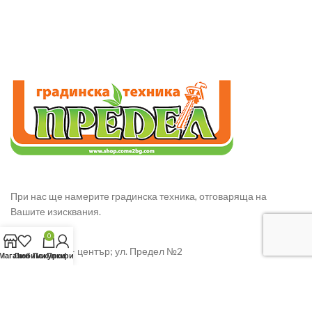
При нас ще намерите градинска техника, отговаряща на
Вашите изисквания.
0
гр. Сливен – център; ул. Предел №2
Магазин
Любими
Покупки
Профил
GSM: 0885343568 – Ивайло Манчев