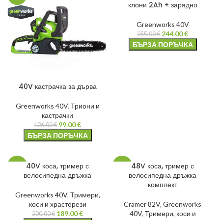
клони 2Ah + зарядно
Greenworks 40V
244.00
€
255.00
€
БЪРЗА ПОРЪЧКА
40V кастрачка за дърва
Greenworks 40V
,
Триони и
кастрачки
99.00
€
126.00
€
БЪРЗА ПОРЪЧКА
40V коса, тример с
48V коса, тример с
-6%
-20%
велосипедна дръжка
велосипедна дръжка
комплект
Greenworks 40V
,
Тримери,
коси и храсторези
Cramer 82V
,
Greenworks
189.00
€
40V
,
Тримери, коси и
200.00
€