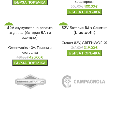
храсторези
БЪРЗА ПОРЪЧКА
400.00
€
500.00
€
БЪРЗА ПОРЪЧКА
40V акумулаторна резачка
82V Батерия 6Ah Cramer
-9%
-11%
за дърва (батерия 6Аh и
(bluetooth)
зарядно)
Cramer 82V
,
GREENWORKS
Greenworks 40V
,
Триони и
319.00
€
360.00
€
кастрачки
БЪРЗА ПОРЪЧКА
420.00
€
460.00
€
БЪРЗА ПОРЪЧКА