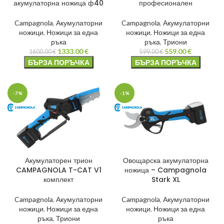
акумулаторна ножица ф40
професионален
Campagnola
,
Акумулаторни
Campagnola
,
Акумулаторни
ножици
,
Ножици за една
ножици
,
Ножици за една
ръка
ръка
,
Триони
1333.00
€
559.00
€
1600.00
€
599.00
€
БЪРЗА ПОРЪЧКА
БЪРЗА ПОРЪЧКА
-7%
-1%
Акумулаторен трион
Овощарска акумулаторна
CAMPAGNOLA T-CAT V1
ножица – Campagnola
комплект
Stark XL
Campagnola
,
Акумулаторни
Campagnola
,
Акумулаторни
ножици
,
Ножици за една
ножици
,
Ножици за една
ръка
,
Триони
ръка