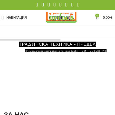
0
НАВИГАЦИЯ
0.00
€
ГРАДИНСКА ТЕХНИКА - ПРЕДЕЛ
Специализиран дистрибутор за град Сливен на STIHL и OLEOMAC
ЗА НАС