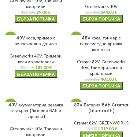
Greenworks 40V
,
Триони и
кастрачки
Greenworks 40V
99.00
€
244.00
€
126.00
€
255.00
€
БЪРЗА ПОРЪЧКА
БЪРЗА ПОРЪЧКА
40V коса, тример с
48V коса, тример с
-6%
-20%
велосипедна дръжка
велосипедна дръжка
комплект
Greenworks 40V
,
Тримери,
коси и храсторези
Cramer 82V
,
Greenworks
189.00
€
40V
,
Тримери, коси и
200.00
€
храсторези
БЪРЗА ПОРЪЧКА
400.00
€
500.00
€
БЪРЗА ПОРЪЧКА
40V акумулаторна резачка
82V Батерия 6Ah Cramer
-9%
-11%
за дърва (батерия 6Аh и
(bluetooth)
зарядно)
Cramer 82V
,
GREENWORKS
Greenworks 40V
,
Триони и
319.00
€
360.00
€
кастрачки
БЪРЗА ПОРЪЧКА