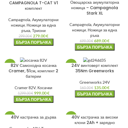
Овощарска акумулаторна
CAMPAGNOLA T-CAT V1
ножица – Campagnola
комплект
Stark XL
Campagnola
,
Акумулаторни
Campagnola
,
Акумулаторни
ножици
,
Ножици за една
ножици
,
Ножици за една
ръка
,
Триони
ръка
279.00
€
299.00
€
689.00
€
699.00
€
БЪРЗА ПОРЪЧКА
БЪРЗА ПОРЪЧКА
82V Самоходна косачка
24V винтоверт комплект
-23%
-16%
Cramer, 51см, комплект 2
35Nm Greenworks
батерии
НОВО
Greenworks 24V
Cramer 82V
,
Косачки
135.00
€
160.00
€
999.00
€
1299.00
€
БЪРЗА ПОРЪЧКА
БЪРЗА ПОРЪЧКА
40V кастрачка за дърва
40V кастрачка за високи
-21%
-4%
клони 2Ah + зарядно