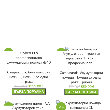
Cobra Pro
Акумулаторен трион за
-17%
-7%
професионална
една ръка T-REX –
акумулаторна ножица ф40
професионален
НОВО
НОВО
Campagnola
,
Акумулаторни
Campagnola
,
Акумулаторни
ножици
,
Ножици за една
ножици
,
Ножици за една
ръка
ръка
,
Триони
1333.00
€
559.00
€
1600.00
€
599.00
€
БЪРЗА ПОРЪЧКА
БЪРЗА ПОРЪЧКА
Акумулаторен трион
-7%
-1%