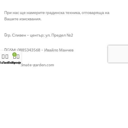
При нас ще намерите градинска техника, отговаряща на
Вашите изисквания.
гр. Сливен – център; ул. Предел №2
GSM: 0885343568 – Ивайло Манчев
0
Магазин
Любими
Покупки
Профил
info@ultimate-garden.com
Любими
Общи условия
Условия за ползване