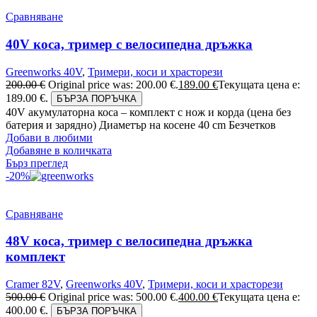
Сравняване
40V коса, тример с велосипедна дръжка
Greenworks 40V
,
Тримери, коси и храсторези
200.00
€
Original price was: 200.00 €.
189.00
€
Текущата цена е:
189.00 €.
БЪРЗА ПОРЪЧКА
40V акумулаторна коса – комплект с нож и корда (цена без
батерия и зарядно) Диаметър на косене 40 cm Безчетков
Добави в любими
Добавяне в количката
Бърз преглед
-20%
Сравняване
48V коса, тример с велосипедна дръжка
комплект
Cramer 82V
,
Greenworks 40V
,
Тримери, коси и храсторези
500.00
€
Original price was: 500.00 €.
400.00
€
Текущата цена е:
400.00 €.
БЪРЗА ПОРЪЧКА