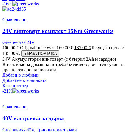
-16%
Сравняване
24V винтоверт комплект 35Nm Greenworks
Greenworks 24V
160.00
€
Original price was: 160.00 €.
135.00
€
Текущата цена е:
135.00 €.
БЪРЗА ПОРЪЧКА
24V Акумулаторен винтоверт (с батерия 2Аh и зарядно)
Висок клас за домашна потреба безчетков двигател бутон за
превключване на посоката
Добави в любими
Добавяне в количката
Бърз преглед
-21%
Сравняване
40V кастрачка за дърва
Greenworks 40V
,
Триони и кастрачки