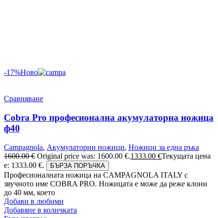
-17%
Ново
Сравняване
Cobra Pro професионална акумулаторна ножица
ф40
Campagnola
,
Акумулаторни ножици
,
Ножици за една ръка
1600.00
€
Original price was: 1600.00 €.
1333.00
€
Текущата цена
е: 1333.00 €.
БЪРЗА ПОРЪЧКА
Професионалната ножица на CAMPAGNOLA ITALY с
звучното име COBRA PRO. Ножицата е може да реже клони
до 40 мм, което
Добави в любими
Добавяне в количката