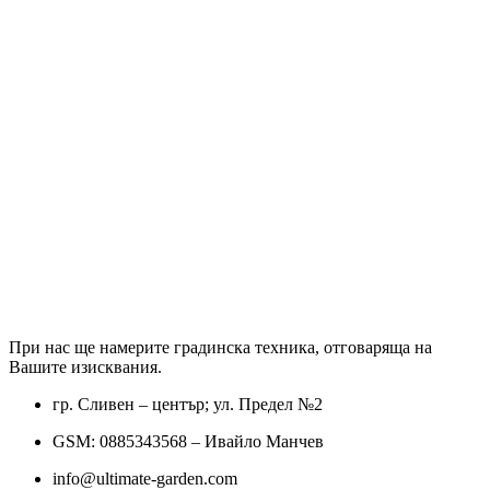
При нас ще намерите градинска техника, отговаряща на
Вашите изисквания.
гр. Сливен – център; ул. Предел №2
GSM: 0885343568 – Ивайло Манчев
info@ultimate-garden.com