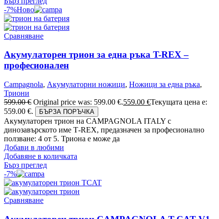
Бърз преглед
-7%
Ново
Сравняване
Акумулаторен трион за една ръка T-REX –
професионален
Campagnola
,
Акумулаторни ножици
,
Ножици за една ръка
,
Триони
599.00
€
Original price was: 599.00 €.
559.00
€
Текущата цена е:
559.00 €.
БЪРЗА ПОРЪЧКА
Акумулаторен трион на CAMPAGNOLA ITALY с
динозавърското име Т-REX, предазначен за професионално
ползване: 4 от 5. Триона е може да
Добави в любими
Добавяне в количката
Бърз преглед
-7%
Сравняване