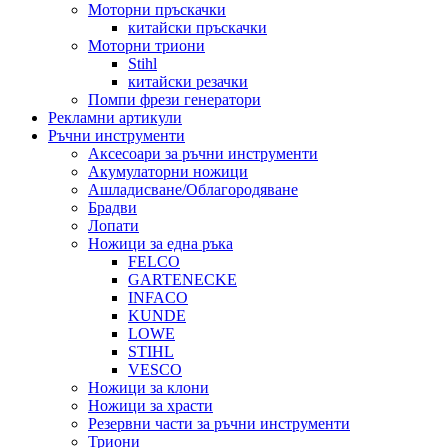
Моторни пръскачки
китайски пръскачки
Моторни триони
Stihl
китайски резачки
Помпи фрези генератори
Рекламни артикули
Ръчни инструменти
Аксесоари за ръчни инструменти
Акумулаторни ножици
Ашладисване/Облагородяване
Брадви
Лопати
Ножици за една ръка
FELCO
GARTENECKE
INFACO
KUNDE
LOWE
STIHL
VESCO
Ножици за клони
Ножици за храсти
Резервни части за ръчни инструменти
Триони