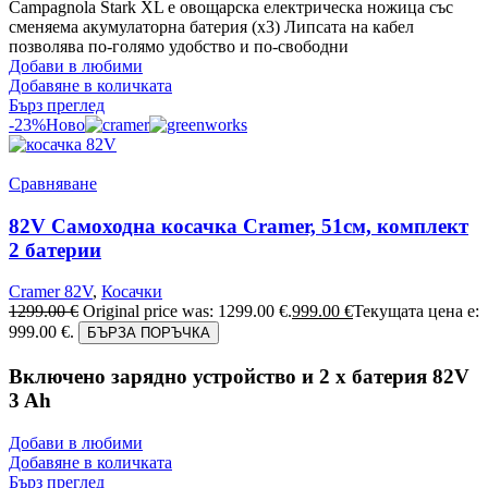
Campagnola Stark XL е овощарска електрическа ножица със
сменяема акумулаторна батерия (х3) Липсата на кабел
позволява по-голямо удобство и по-свободни
Добави в любими
Добавяне в количката
Бърз преглед
-23%
Ново
Сравняване
82V Самоходна косачка Cramer, 51см, комплект
2 батерии
Cramer 82V
,
Косачки
1299.00
€
Original price was: 1299.00 €.
999.00
€
Текущата цена е:
999.00 €.
БЪРЗА ПОРЪЧКА
Включено зарядно устройство и 2 x батерия 82V
3 Ah
Добави в любими
Добавяне в количката
Бърз преглед