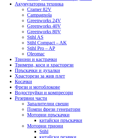
Акумулаторна техника
Cramer 82V
Campagnola
Greenworks 24V
Greenworks 40V
Greenworks 80V
Stihl AS
Stihl Compact – AK
Stihl Pro – AP
Oleomac
Триони и кастрачки
Тримери, коси и храсторези
Пръскачки и духалки
Храсторези за жив плет
Косачки
Фрези и мотоблокове
Водоструйки и компресори
Резервни части
Запалителни свещи
Помпи фрези генератори
Моторни пръскачки
китайски пръскачки
Моторни триони
Stihl
китайски резачки