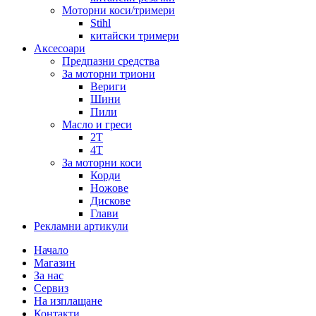
Моторни коси/тримери
Stihl
китайски тримери
Аксесоари
Предпазни средства
За моторни триони
Вериги
Шини
Пили
Масло и греси
2Т
4Т
За моторни коси
Корди
Ножове
Дискове
Глави
Рекламни артикули
Начало
Магазин
За нас
Сервиз
На изплащане
Контакти