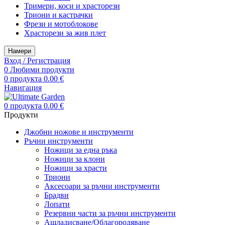
Тримери, коси и храсторези
Триони и кастрачки
Фрези и мотоблокове
Храсторези за жив плет
Намери
Вход / Регистрация
0
Любими продукти
0
продукта
0.00
€
Навигация
0
продукта
0.00
€
Продукти
Джобни ножове и инструменти
Ръчни инструменти
Ножици за една ръка
Ножици за клони
Ножици за храсти
Триони
Аксесоари за ръчни инструменти
Брадви
Лопати
Резервни части за ръчни инструменти
Ашладисване/Облагородяване