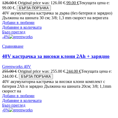
126.00
€
Original price was: 126.00 €.
99.00
€
Текущата цена е:
99.00 €.
БЪРЗА ПОРЪЧКА
40V акумулаторна кастрачка за дърва (без батерия и зарядно)
Дължина на шината 30 см; 3/8; 1,3 mm скорост на веригата
Добави в любими
Добавяне в количката
Бърз преглед
-4%
Сравняване
40V кастрачка за високи клони 2Ah + зарядно
Greenworks 40V
255.00
€
Original price was: 255.00 €.
244.00
€
Текущата цена е:
244.00 €.
БЪРЗА ПОРЪЧКА
40V акумулаторна кастрачка за високи клони комплект с
батерия 2Ah и зарядно Дължина на шината 20см; 3/8; 1,1mm
скорост на
Добави в любими
Добавяне в количката
Бърз преглед
-6%