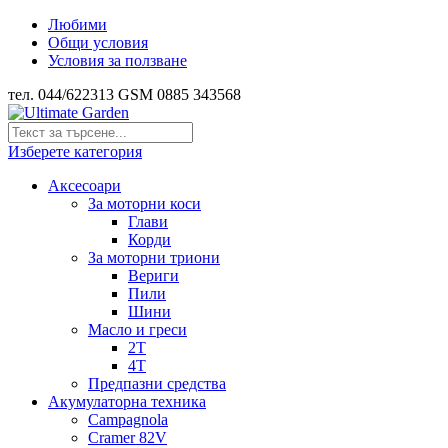
Любими
Общи условия
Условия за ползване
тел. 044/622313 GSM 0885 343568
Изберете категория
Аксесоари
За моторни коси
Глави
Корди
За моторни триони
Вериги
Пили
Шини
Масло и греси
2Т
4Т
Предпазни средства
Акумулаторна техника
Campagnola
Cramer 82V