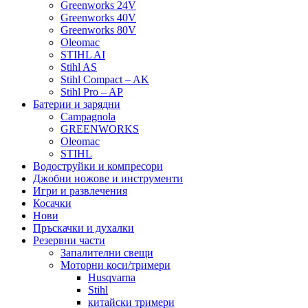
Greenworks 24V
Greenworks 40V
Greenworks 80V
Oleomac
STIHL AI
Stihl AS
Stihl Compact – AK
Stihl Pro – AP
Батерии и зарядни
Campagnola
GREENWORKS
Oleomac
STIHL
Водоструйки и компресори
Джобни ножове и инструменти
Игри и развлечения
Косачки
Нови
Пръскачки и духалки
Резервни части
Запалителни свещи
Моторни коси/тримери
Husqvarna
Stihl
китайски тримери