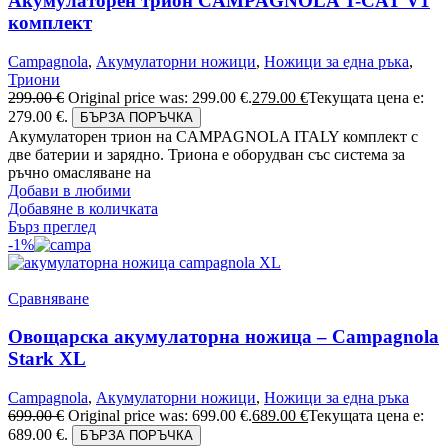
Акумулаторен трион CAMPAGNOLA T-CAT V1
комплект
Campagnola
,
Акумулаторни ножици
,
Ножици за една ръка
,
Триони
299.00
€
Original price was: 299.00 €.
279.00
€
Текущата цена е:
279.00 €.
БЪРЗА ПОРЪЧКА
Акумулаторен трион на CAMPAGNOLA ITALY комплект с
две батерии и зарядно. Триона е оборудван със система за
ръчно омасляване на
Добави в любими
Добавяне в количката
Бърз преглед
-1%
Сравняване
Овощарска акумулаторна ножица – Campagnola
Stark XL
Campagnola
,
Акумулаторни ножици
,
Ножици за една ръка
699.00
€
Original price was: 699.00 €.
689.00
€
Текущата цена е:
689.00 €.
БЪРЗА ПОРЪЧКА