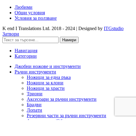
Любими
Общи условия
Условия за ползване
K end I Translations Ltd.
2018 - 2024 | Designed by
ITGstudio
Затвори
Намери
Навигация
Категории
Джобни ножове и инструменти
Ръчни инструменти
Ножици за една ръка
Ножици за клони
Ножици за храсти
Триони
Аксесоари за ръчни инструменти
Брадви
Лопати
Резервни части за ръчни инструменти
Ашладисване/Облагородяване
Акумулаторна техника
Cramer 82V