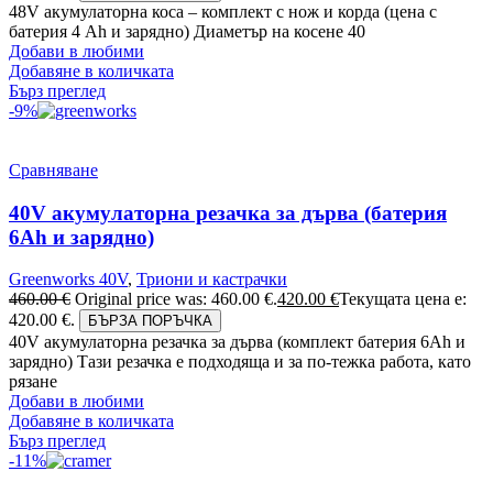
48V акумулаторна коса – комплект с нож и корда (цена с
батерия 4 Ah и зарядно) Диаметър на косене 40
Добави в любими
Добавяне в количката
Бърз преглед
-9%
Сравняване
40V акумулаторна резачка за дърва (батерия
6Аh и зарядно)
Greenworks 40V
,
Триони и кастрачки
460.00
€
Original price was: 460.00 €.
420.00
€
Текущата цена е:
420.00 €.
БЪРЗА ПОРЪЧКА
40V акумулаторна резачка за дърва (комплект батерия 6Ah и
зарядно) Тази резачка е подходяща и за по-тежка работа, като
рязане
Добави в любими
Добавяне в количката
Бърз преглед
-11%