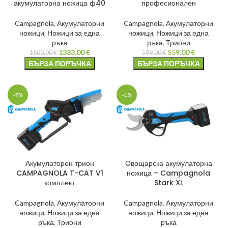
акумулаторна ножица ф40
професионален
Campagnola
,
Акумулаторни
Campagnola
,
Акумулаторни
ножици
,
Ножици за една
ножици
,
Ножици за една
ръка
ръка
,
Триони
1333.00
€
559.00
€
1600.00
€
599.00
€
БЪРЗА ПОРЪЧКА
БЪРЗА ПОРЪЧКА
-7%
-1%
Акумулаторен трион
Овощарска акумулаторна
CAMPAGNOLA T-CAT V1
ножица – Campagnola
комплект
Stark XL
Campagnola
,
Акумулаторни
Campagnola
,
Акумулаторни
ножици
,
Ножици за една
ножици
,
Ножици за една
ръка
,
Триони
ръка