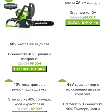
клони 2Ah + зарядно
Greenworks 40V
244.00
€
255.00
€
БЪРЗА ПОРЪЧКА
40V кастрачка за дърва
Greenworks 40V
,
Триони и
кастрачки
99.00
€
126.00
€
БЪРЗА ПОРЪЧКА
40V коса, тример с
48V коса, тример с
-6%
-20%
велосипедна дръжка
велосипедна дръжка
комплект
Greenworks 40V
,
Тримери,
коси и храсторези
Cramer 82V
,
Greenworks
189.00
€
40V
,
Тримери, коси и
200.00
€