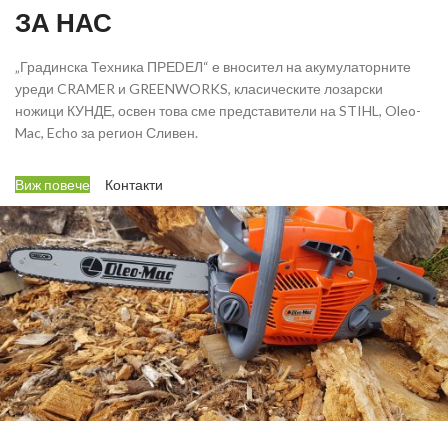
ЗА НАС
„Градинска Техника ПРЕDЕЛ“ е вносител на акумулаторните
уреди CRAMER и GREENWORKS, класическите лозарски
ножици КУНДЕ, освен това сме представители на STIHL, Oleo-
Mac, Echo за регион Сливен.
Виж повече
Контакти