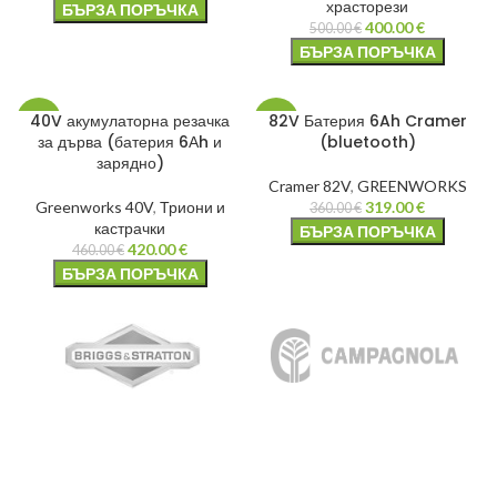
храсторези
БЪРЗА ПОРЪЧКА
400.00
€
500.00
€
БЪРЗА ПОРЪЧКА
40V акумулаторна резачка
82V Батерия 6Ah Cramer
-9%
-11%
за дърва (батерия 6Аh и
(bluetooth)
зарядно)
Cramer 82V
,
GREENWORKS
Greenworks 40V
,
Триони и
319.00
€
360.00
€
кастрачки
БЪРЗА ПОРЪЧКА
420.00
€
460.00
€
БЪРЗА ПОРЪЧКА