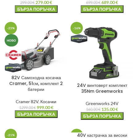
279.00
€
689.00
€
299.00
€
699.00
€
БЪРЗА ПОРЪЧКА
БЪРЗА ПОРЪЧКА
-23%
-16%
НОВО
82V Самоходна косачка
Cramer, 51см, комплект 2
24V винтоверт комплект
батерии
35Nm Greenworks
Cramer 82V
,
Косачки
Greenworks 24V
999.00
€
1299.00
€
135.00
€
160.00
€
БЪРЗА ПОРЪЧКА
БЪРЗА ПОРЪЧКА
40V кастрачка за високи
-21%
-4%