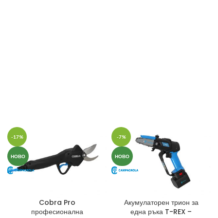
-17%
-7%
НОВО
НОВО
Cobra Pro
Акумулаторен трион за
професионална
една ръка T-REX –