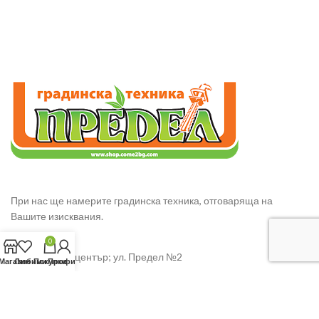
При нас ще намерите градинска техника, отговаряща на
Вашите изисквания.
0
гр. Сливен – център; ул. Предел №2
Магазин
Любими
Покупки
Профил
GSM: 0885343568 – Ивайло Манчев