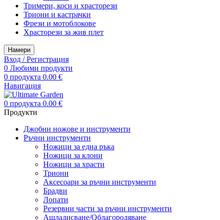
Тримери, коси и храсторези
Триони и кастрачки
Фрези и мотоблокове
Храсторези за жив плет
Намери
Вход / Регистрация
0
Любими продукти
0
продукта
0.00
€
Навигация
0
продукта
0.00
€
Продукти
Джобни ножове и инструменти
Ръчни инструменти
Ножици за една ръка
Ножици за клони
Ножици за храсти
Триони
Аксесоари за ръчни инструменти
Брадви
Лопати
Резервни части за ръчни инструменти
Ашладисване/Облагородяване