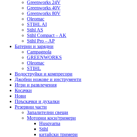
Greenworks 24V
Greenworks 40V
Greenworks 80V
Oleomac
STIHL AI
Stihl AS
Stihl Compact – AK
Stihl Pro – AP
Батерии и зарядни
Campagnola
GREENWORKS
Oleomac
STIHL
Водоструйки и компресори
Джобни ножове и инструменти
Игри и развлечения
Косачки
Нови
Пръскачки и духалки
Резервни части
Запалителни свещи
Моторни коси/тримери
Husqvarna
Stihl
китайски тримери