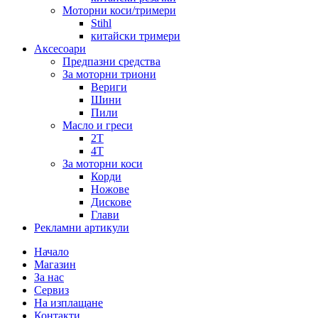
Моторни коси/тримери
Stihl
китайски тримери
Аксесоари
Предпазни средства
За моторни триони
Вериги
Шини
Пили
Масло и греси
2Т
4Т
За моторни коси
Корди
Ножове
Дискове
Глави
Рекламни артикули
Начало
Магазин
За нас
Сервиз
На изплащане
Контакти