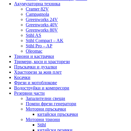
Акумулаторна техника
Cramer 82V
Campagnola
Greenworks 24V
Greenworks 40V
Greenworks 80V
Stihl AS
Stihl Compact – AK
Stihl Pro – AP
Oleomac
Триони и кастрачки
Тримери, коси и храсторези
Пръскачки и духалки
Храсторези за жив плет
Косачки
Фрези и мотоблокове
Водоструйки и компресори
Резервни части
Запалителни свещи
Помпи фрези генератори
Моторни пръскачки
китайски пръскачки
Моторни триони
Stihl
китайски резачки