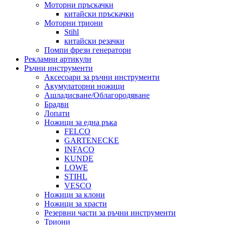
Моторни пръскачки
китайски пръскачки
Моторни триони
Stihl
китайски резачки
Помпи фрези генератори
Рекламни артикули
Ръчни инструменти
Аксесоари за ръчни инструменти
Акумулаторни ножици
Ашладисване/Облагородяване
Брадви
Лопати
Ножици за една ръка
FELCO
GARTENECKE
INFACO
KUNDE
LOWE
STIHL
VESCO
Ножици за клони
Ножици за храсти
Резервни части за ръчни инструменти
Триони