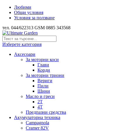
Любими
Общи условия
Условия за ползване
тел. 044/622313 GSM 0885 343568
Изберете категория
Аксесоари
За моторни коси
Глави
Корди
За моторни триони
Вериги
Пили
Шини
Масло и греси
2Т
4Т
Предпазни средства
Акумулаторна техника
Campagnola
Cramer 82V