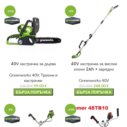
-21%
-4%
40V кастрачка за дърва
40V кастрачка за високи
клони 2Ah + зарядно
Greenworks 40V
,
Триони и
кастрачки
Greenworks 40V
99.00
€
244.00
€
126.00
€
255.00
€
БЪРЗА ПОРЪЧКА
БЪРЗА ПОРЪЧКА
-6%
-20%