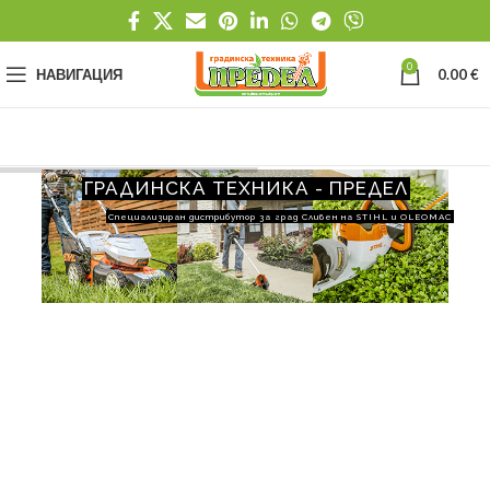
0
НАВИГАЦИЯ
0.00
€
ГРАДИНСКА ТЕХНИКА - ПРЕДЕЛ
Специализиран дистрибутор за град Сливен на STIHL и OLEOMAC