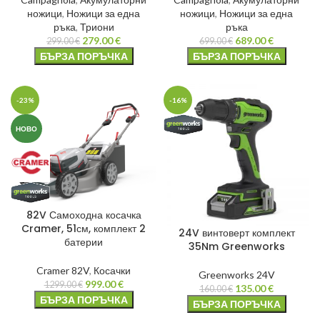
ножици
,
Ножици за една
ножици
,
Ножици за една
ръка
,
Триони
ръка
279.00
€
689.00
€
299.00
€
699.00
€
БЪРЗА ПОРЪЧКА
БЪРЗА ПОРЪЧКА
-23%
-16%
НОВО
82V Самоходна косачка
Cramer, 51см, комплект 2
24V винтоверт комплект
батерии
35Nm Greenworks
Cramer 82V
,
Косачки
Greenworks 24V
999.00
€
1299.00
€
135.00
€
160.00
€
БЪРЗА ПОРЪЧКА
БЪРЗА ПОРЪЧКА