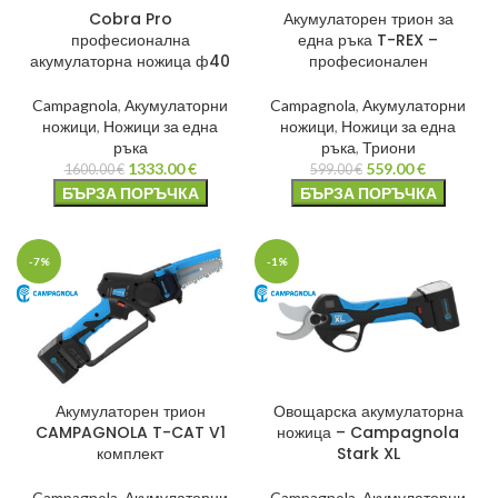
Cobra Pro
Акумулаторен трион за
професионална
една ръка T-REX –
акумулаторна ножица ф40
професионален
Campagnola
,
Акумулаторни
Campagnola
,
Акумулаторни
ножици
,
Ножици за една
ножици
,
Ножици за една
ръка
ръка
,
Триони
1333.00
€
559.00
€
1600.00
€
599.00
€
БЪРЗА ПОРЪЧКА
БЪРЗА ПОРЪЧКА
-7%
-1%
Акумулаторен трион
Овощарска акумулаторна
CAMPAGNOLA T-CAT V1
ножица – Campagnola
комплект
Stark XL
Campagnola
,
Акумулаторни
Campagnola
,
Акумулаторни