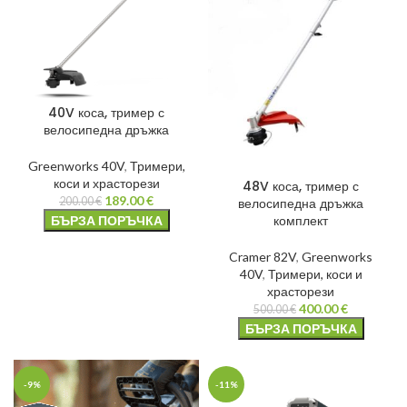
40V коса, тример с
велосипедна дръжка
Greenworks 40V
,
Тримери,
коси и храсторези
48V коса, тример с
189.00
€
велосипедна дръжка
200.00
€
комплект
БЪРЗА ПОРЪЧКА
Cramer 82V
,
Greenworks
40V
,
Тримери, коси и
храсторези
400.00
€
500.00
€
БЪРЗА ПОРЪЧКА
-9%
-11%