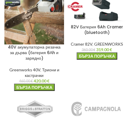
82V Батерия 6Ah Cramer
(bluetooth)
Cramer 82V
,
GREENWORKS
40V акумулаторна резачка
319.00
€
360.00
€
за дърва (батерия 6Аh и
БЪРЗА ПОРЪЧКА
зарядно)
Greenworks 40V
,
Триони и
кастрачки
420.00
€
460.00
€
БЪРЗА ПОРЪЧКА