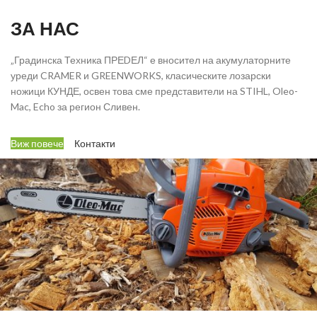
ЗА НАС
„Градинска Техника ПРЕDЕЛ“ е вносител на акумулаторните
уреди CRAMER и GREENWORKS, класическите лозарски
ножици КУНДЕ, освен това сме представители на STIHL, Oleo-
Mac, Echo за регион Сливен.
Виж повече
Контакти