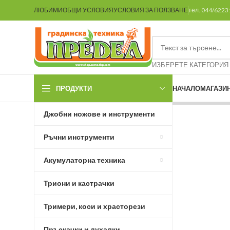
ЛЮБИМИ
ОБЩИ УСЛОВИЯ
УСЛОВИЯ ЗА ПОЛЗВАНЕ
тел. 044/622
ИЗБЕРЕТЕ КАТЕГОРИЯ
ПРОДУКТИ
НАЧАЛО
МАГАЗИ
Джобни ножове и инструменти
Ръчни инструменти
Акумулаторна техника
Триони и кастрачки
Тримери, коси и храсторези
Пръскачки и духалки