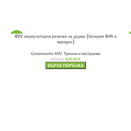
40V акумулаторна резачка за дърва (батерия 6Аh и
-9%
зарядно)
Greenworks 40V
,
Триони и кастрачки
420.00
€
460.00
€
БЪРЗА ПОРЪЧКА