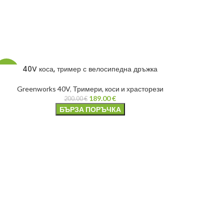
40V коса, тример с велосипедна дръжка
-6%
Greenworks 40V
,
Тримери, коси и храсторези
189.00
€
200.00
€
БЪРЗА ПОРЪЧКА