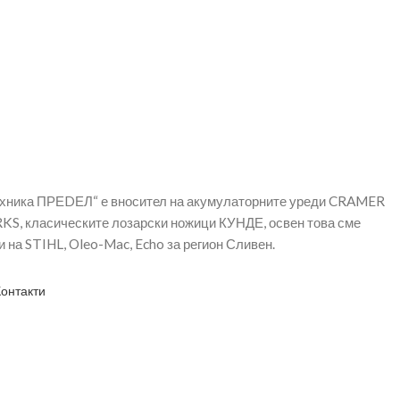
ехника ПРЕDЕЛ“ е вносител на акумулаторните уреди CRAMER
, класическите лозарски ножици КУНДЕ, освен това сме
 на STIHL, Oleo-Mac, Echo за регион Сливен.
Контакти