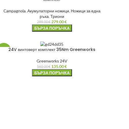
Campagnola
,
Акумулаторни ножици
,
Ножици за една
ръка
,
Триони
279.00
€
299.00
€
БЪРЗА ПОРЪЧКА
24V винтоверт комплект 35Nm Greenworks
-16%
Greenworks 24V
135.00
€
160.00
€
БЪРЗА ПОРЪЧКА