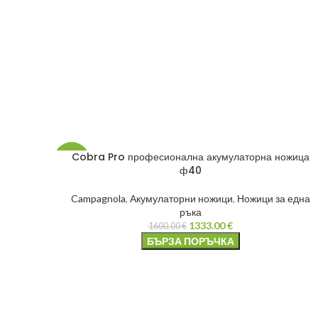
Cobra Pro професионална акумулаторна ножица
-17%
ф40
НОВО
Campagnola
,
Акумулаторни ножици
,
Ножици за една
ръка
1333.00
€
1600.00
€
БЪРЗА ПОРЪЧКА