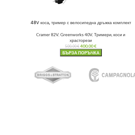
48V коса, тример с велосипедна дръжка комплект
Cramer 82V
,
Greenworks 40V
,
Тримери, коси и
храсторези
400.00
€
500.00
€
БЪРЗА ПОРЪЧКА