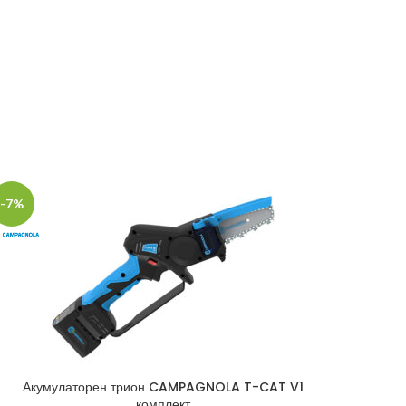
-7%
Акумулаторен трион CAMPAGNOLA T-CAT V1
комплект