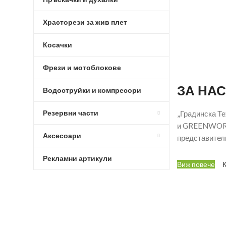
Храсторези за жив плет
Косачки
Фрези и мотоблокове
ЗА НАС
Водоструйки и компресори
Резервни части
„Градинска Т
и GREENWORKS
Аксесоари
представители
Рекламни артикули
Виж повече