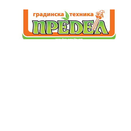
При нас ще намерите градинска техника, отговаряща на
Вашите изисквания.
гр. Сливен – център; ул. Предел №2
GSM: 0885343568 – Ивайло Манчев
info@ultimate-garden.com