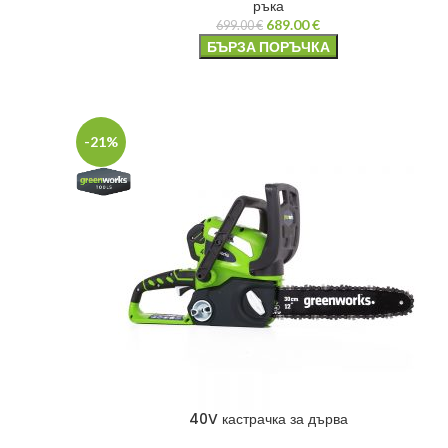
ръка
689.00
€
699.00
€
БЪРЗА ПОРЪЧКА
-21%
40V кастрачка за дърва