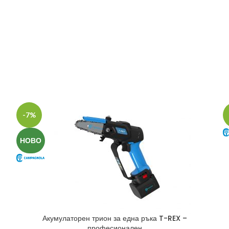
-7%
НОВО
Акумулаторен трион за една ръка T-REX –
професионален