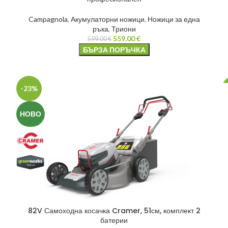
Campagnola
,
Акумулаторни ножици
,
Ножици за една
ръка
,
Триони
559.00
€
599.00
€
БЪРЗА ПОРЪЧКА
-23%
НОВО
82V Самоходна косачка Cramer, 51см, комплект 2
батерии