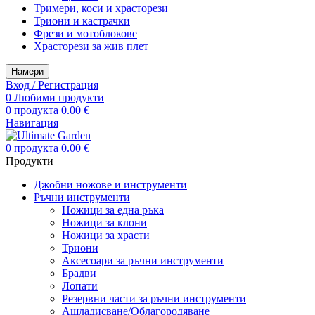
Тримери, коси и храсторези
Триони и кастрачки
Фрези и мотоблокове
Храсторези за жив плет
Намери
Вход / Регистрация
0
Любими продукти
0
продукта
0.00
€
Навигация
0
продукта
0.00
€
Продукти
Джобни ножове и инструменти
Ръчни инструменти
Ножици за една ръка
Ножици за клони
Ножици за храсти
Триони
Аксесоари за ръчни инструменти
Брадви
Лопати
Резервни части за ръчни инструменти
Ашладисване/Облагородяване