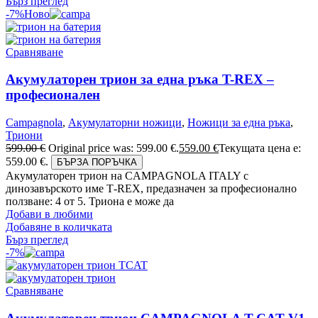
Бърз преглед
-7%
Ново
Сравняване
Акумулаторен трион за една ръка T-REX –
професионален
Campagnola
,
Акумулаторни ножици
,
Ножици за една ръка
,
Триони
599.00
€
Original price was: 599.00 €.
559.00
€
Текущата цена е:
559.00 €.
БЪРЗА ПОРЪЧКА
Акумулаторен трион на CAMPAGNOLA ITALY с
динозавърското име Т-REX, предазначен за професионално
ползване: 4 от 5. Триона е може да
Добави в любими
Добавяне в количката
Бърз преглед
-7%
Сравняване