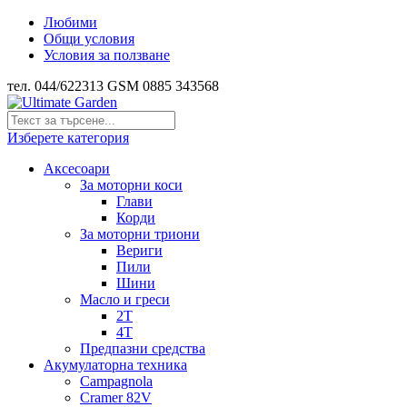
Любими
Общи условия
Условия за ползване
тел. 044/622313 GSM 0885 343568
Изберете категория
Аксесоари
За моторни коси
Глави
Корди
За моторни триони
Вериги
Пили
Шини
Масло и греси
2Т
4Т
Предпазни средства
Акумулаторна техника
Campagnola
Cramer 82V