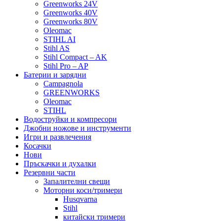
Greenworks 24V
Greenworks 40V
Greenworks 80V
Oleomac
STIHL AI
Stihl AS
Stihl Compact – AK
Stihl Pro – AP
Батерии и зарядни
Campagnola
GREENWORKS
Oleomac
STIHL
Водоструйки и компресори
Джобни ножове и инструменти
Игри и развлечения
Косачки
Нови
Пръскачки и духалки
Резервни части
Запалителни свещи
Моторни коси/тримери
Husqvarna
Stihl
китайски тримери