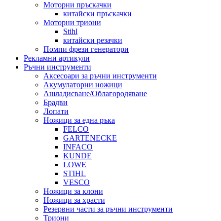
Моторни пръскачки
китайски пръскачки
Моторни триони
Stihl
китайски резачки
Помпи фрези генератори
Рекламни артикули
Ръчни инструменти
Аксесоари за ръчни инструменти
Акумулаторни ножици
Ашладисване/Облагородяване
Брадви
Лопати
Ножици за една ръка
FELCO
GARTENECKE
INFACO
KUNDE
LOWE
STIHL
VESCO
Ножици за клони
Ножици за храсти
Резервни части за ръчни инструменти
Триони