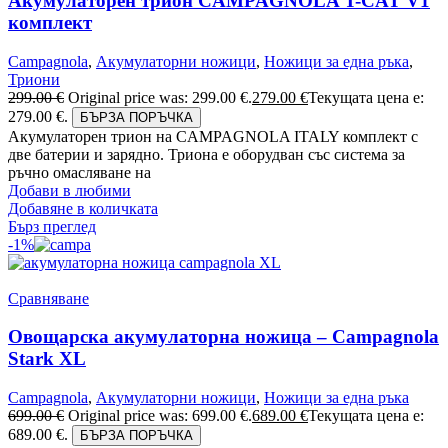
Акумулаторен трион CAMPAGNOLA T-CAT V1
комплект
Campagnola
,
Акумулаторни ножици
,
Ножици за една ръка
,
Триони
299.00
€
Original price was: 299.00 €.
279.00
€
Текущата цена е:
279.00 €.
БЪРЗА ПОРЪЧКА
Акумулаторен трион на CAMPAGNOLA ITALY комплект с
две батерии и зарядно. Триона е оборудван със система за
ръчно омасляване на
Добави в любими
Добавяне в количката
Бърз преглед
-1%
Сравняване
Овощарска акумулаторна ножица – Campagnola
Stark XL
Campagnola
,
Акумулаторни ножици
,
Ножици за една ръка
699.00
€
Original price was: 699.00 €.
689.00
€
Текущата цена е:
689.00 €.
БЪРЗА ПОРЪЧКА