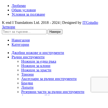
Любими
Общи условия
Условия за ползване
K end I Translations Ltd.
2018 - 2024 | Designed by
ITGstudio
Затвори
Намери
Навигация
Категории
Джобни ножове и инструменти
Ръчни инструменти
Ножици за една ръка
Ножици за клони
Ножици за храсти
Триони
Аксесоари за ръчни инструменти
Брадви
Лопати
Резервни части за ръчни инструменти
Ашладисване/Облагородяване
Акумулаторна техника
Cramer 82V