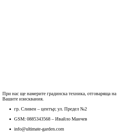
При нас ще намерите градинска техника, отговаряща на
Вашите изисквания.
гр. Сливен – център; ул. Предел №2
GSM: 0885343568 – Ивайло Манчев
info@ultimate-garden.com