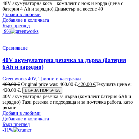
48V акумулаторна коса – комплект с нож и корда (цена с
батерия 4 Ah и зарядно) Диаметър на косене 40
Добави в любими
Добавяне в количката
Бърз преглед
-9%
Сравняване
40V акумулаторна резачка за дърва (батерия
6Аh и зарядно)
Greenworks 40V
,
Триони и кастрачки
460.00
€
Original price was: 460.00 €.
420.00
€
Текущата цена е:
420.00 €.
БЪРЗА ПОРЪЧКА
40V акумулаторна резачка за дърва (комплект батерия 6Ah и
зарядно) Тази резачка е подходяща и за по-тежка работа, като
рязане
Добави в любими
Добавяне в количката
Бърз преглед
-11%