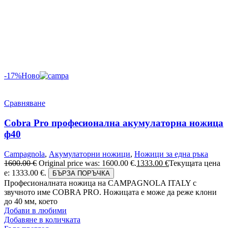
-17%
Ново
Сравняване
Cobra Pro професионална акумулаторна ножица
ф40
Campagnola
,
Акумулаторни ножици
,
Ножици за една ръка
1600.00
€
Original price was: 1600.00 €.
1333.00
€
Текущата цена
е: 1333.00 €.
БЪРЗА ПОРЪЧКА
Професионалната ножица на CAMPAGNOLA ITALY с
звучното име COBRA PRO. Ножицата е може да реже клони
до 40 мм, което
Добави в любими
Добавяне в количката