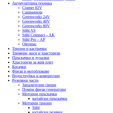
Акумулаторна техника
Cramer 82V
Campagnola
Greenworks 24V
Greenworks 40V
Greenworks 80V
Stihl AS
Stihl Compact – AK
Stihl Pro – AP
Oleomac
Триони и кастрачки
Тримери, коси и храсторези
Пръскачки и духалки
Храсторези за жив плет
Косачки
Фрези и мотоблокове
Водоструйки и компресори
Резервни части
Запалителни свещи
Помпи фрези генератори
Моторни пръскачки
китайски пръскачки
Моторни триони
Stihl
китайски резачки