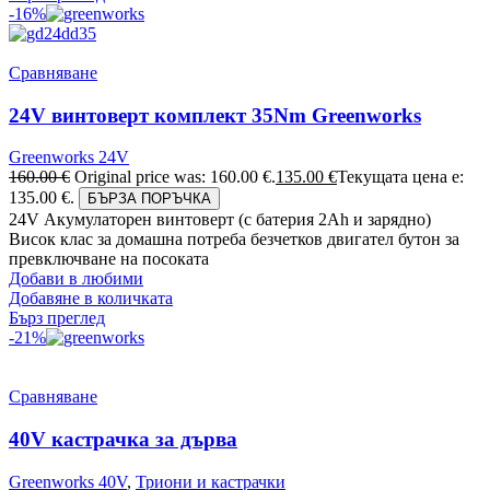
-16%
Сравняване
24V винтоверт комплект 35Nm Greenworks
Greenworks 24V
160.00
€
Original price was: 160.00 €.
135.00
€
Текущата цена е:
135.00 €.
БЪРЗА ПОРЪЧКА
24V Акумулаторен винтоверт (с батерия 2Аh и зарядно)
Висок клас за домашна потреба безчетков двигател бутон за
превключване на посоката
Добави в любими
Добавяне в количката
Бърз преглед
-21%
Сравняване
40V кастрачка за дърва
Greenworks 40V
,
Триони и кастрачки