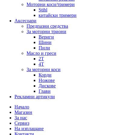
Моторни коси/тримери
Stihl
китайски тримери
Аксесоари
Предпазни средства
За моторни триони
Вериги
Шини
Пили
Масло и греси
2Т
4Т
За моторни коси
Корди
Ножове
Дискове
Глави
Рекламни артикули
Начало
Магазин
За нас
Сервиз
На изплащане
Контакти