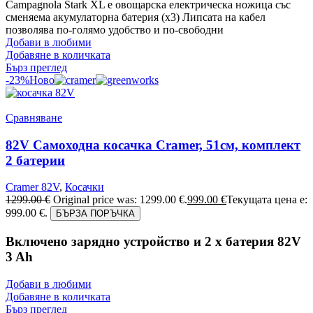
Campagnola Stark XL е овощарска електрическа ножица със
сменяема акумулаторна батерия (х3) Липсата на кабел
позволява по-голямо удобство и по-свободни
Добави в любими
Добавяне в количката
Бърз преглед
-23%
Ново
Сравняване
82V Самоходна косачка Cramer, 51см, комплект
2 батерии
Cramer 82V
,
Косачки
1299.00
€
Original price was: 1299.00 €.
999.00
€
Текущата цена е:
999.00 €.
БЪРЗА ПОРЪЧКА
Включено зарядно устройство и 2 x батерия 82V
3 Ah
Добави в любими
Добавяне в количката
Бърз преглед