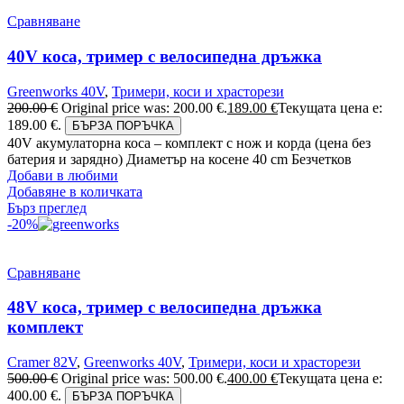
Сравняване
40V коса, тример с велосипедна дръжка
Greenworks 40V
,
Тримери, коси и храсторези
200.00
€
Original price was: 200.00 €.
189.00
€
Текущата цена е:
189.00 €.
БЪРЗА ПОРЪЧКА
40V акумулаторна коса – комплект с нож и корда (цена без
батерия и зарядно) Диаметър на косене 40 cm Безчетков
Добави в любими
Добавяне в количката
Бърз преглед
-20%
Сравняване
48V коса, тример с велосипедна дръжка
комплект
Cramer 82V
,
Greenworks 40V
,
Тримери, коси и храсторези
500.00
€
Original price was: 500.00 €.
400.00
€
Текущата цена е:
400.00 €.
БЪРЗА ПОРЪЧКА