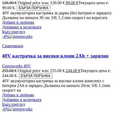
126.00
€
Original price was: 126.00 €.
99.00
€
Текущата цена е:
99.00 €.
БЪРЗА ПОРЪЧКА
40V акумулаторна кастрачка за дърва (без батерия и зарядно)
Дължина на шината 30 см; 3/8; 1,3 mm скорост на веригата
Добави в любими
Добавяне в количката
Бърз преглед
-4%
Сравняване
40V кастрачка за високи клони 2Ah + зарядно
Greenworks 40V
255.00
€
Original price was: 255.00 €.
244.00
€
Текущата цена е:
244.00 €.
БЪРЗА ПОРЪЧКА
40V акумулаторна кастрачка за високи клони комплект с
батерия 2Ah и зарядно Дължина на шината 20см; 3/8; 1,1mm
скорост на
Добави в любими
Добавяне в количката
Бърз преглед
-6%