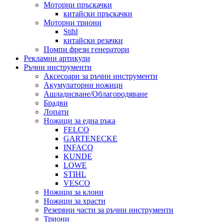
Моторни пръскачки
китайски пръскачки
Моторни триони
Stihl
китайски резачки
Помпи фрези генератори
Рекламни артикули
Ръчни инструменти
Аксесоари за ръчни инструменти
Акумулаторни ножици
Ашладисване/Облагородяване
Брадви
Лопати
Ножици за една ръка
FELCO
GARTENECKE
INFACO
KUNDE
LOWE
STIHL
VESCO
Ножици за клони
Ножици за храсти
Резервни части за ръчни инструменти
Триони