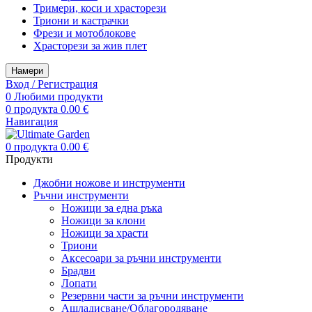
Тримери, коси и храсторези
Триони и кастрачки
Фрези и мотоблокове
Храсторези за жив плет
Намери
Вход / Регистрация
0
Любими продукти
0
продукта
0.00
€
Навигация
0
продукта
0.00
€
Продукти
Джобни ножове и инструменти
Ръчни инструменти
Ножици за една ръка
Ножици за клони
Ножици за храсти
Триони
Аксесоари за ръчни инструменти
Брадви
Лопати
Резервни части за ръчни инструменти
Ашладисване/Облагородяване