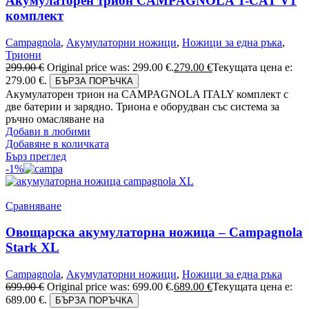
Акумулаторен трион CAMPAGNOLA T-CAT V1
комплект
Campagnola
,
Акумулаторни ножици
,
Ножици за една ръка
,
Триони
299.00
€
Original price was: 299.00 €.
279.00
€
Текущата цена е:
279.00 €.
БЪРЗА ПОРЪЧКА
Акумулаторен трион на CAMPAGNOLA ITALY комплект с
две батерии и зарядно. Триона е оборудван със система за
ръчно омасляване на
Добави в любими
Добавяне в количката
Бърз преглед
-1%
Сравняване
Овощарска акумулаторна ножица – Campagnola
Stark XL
Campagnola
,
Акумулаторни ножици
,
Ножици за една ръка
699.00
€
Original price was: 699.00 €.
689.00
€
Текущата цена е:
689.00 €.
БЪРЗА ПОРЪЧКА