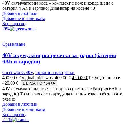
48V акумулаторна коса – комплект с нож и корда (цена с
батерия 4 Ah и зарядно) Диаметър на косене 40
Добави в любими
Добавяне в количката
Бърз преглед
-9%
Сравняване
40V акумулаторна резачка за дърва (батерия
6Аh и зарядно)
Greenworks 40V
,
Триони и кастрачки
460.00
€
Original price was: 460.00 €.
420.00
€
Текущата цена е:
420.00 €.
БЪРЗА ПОРЪЧКА
40V акумулаторна резачка за дърва (комплект батерия 6Ah и
зарядно) Тази резачка е подходяща и за по-тежка работа, като
рязане
Добави в любими
Добавяне в количката
Бърз преглед
-11%