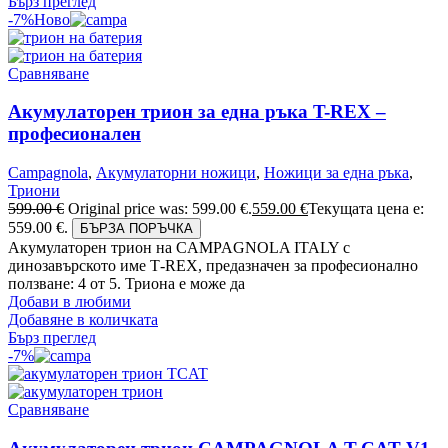
Бърз преглед
-7%
Ново
Сравняване
Акумулаторен трион за една ръка T-REX –
професионален
Campagnola
,
Акумулаторни ножици
,
Ножици за една ръка
,
Триони
599.00
€
Original price was: 599.00 €.
559.00
€
Текущата цена е:
559.00 €.
БЪРЗА ПОРЪЧКА
Акумулаторен трион на CAMPAGNOLA ITALY с
динозавърското име Т-REX, предазначен за професионално
ползване: 4 от 5. Триона е може да
Добави в любими
Добавяне в количката
Бърз преглед
-7%
Сравняване