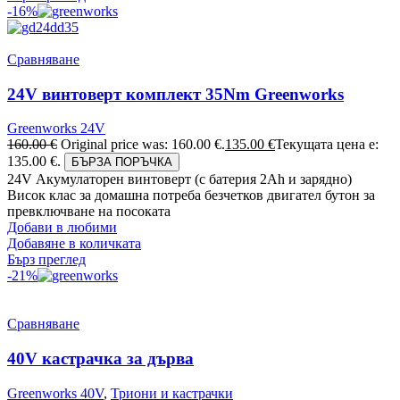
-16%
Сравняване
24V винтоверт комплект 35Nm Greenworks
Greenworks 24V
160.00
€
Original price was: 160.00 €.
135.00
€
Текущата цена е:
135.00 €.
БЪРЗА ПОРЪЧКА
24V Акумулаторен винтоверт (с батерия 2Аh и зарядно)
Висок клас за домашна потреба безчетков двигател бутон за
превключване на посоката
Добави в любими
Добавяне в количката
Бърз преглед
-21%
Сравняване
40V кастрачка за дърва
Greenworks 40V
,
Триони и кастрачки