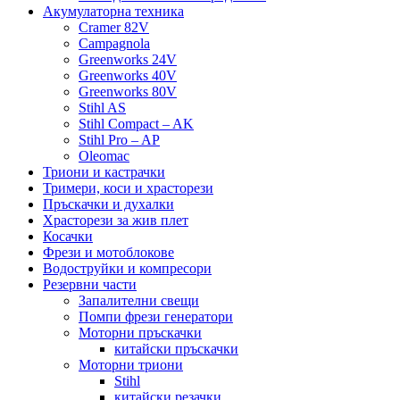
Акумулаторна техника
Cramer 82V
Campagnola
Greenworks 24V
Greenworks 40V
Greenworks 80V
Stihl AS
Stihl Compact – AK
Stihl Pro – AP
Oleomac
Триони и кастрачки
Тримери, коси и храсторези
Пръскачки и духалки
Храсторези за жив плет
Косачки
Фрези и мотоблокове
Водоструйки и компресори
Резервни части
Запалителни свещи
Помпи фрези генератори
Моторни пръскачки
китайски пръскачки
Моторни триони
Stihl
китайски резачки