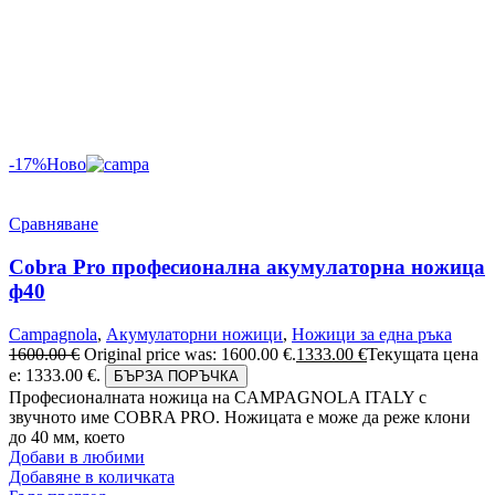
-17%
Ново
Сравняване
Cobra Pro професионална акумулаторна ножица
ф40
Campagnola
,
Акумулаторни ножици
,
Ножици за една ръка
1600.00
€
Original price was: 1600.00 €.
1333.00
€
Текущата цена
е: 1333.00 €.
БЪРЗА ПОРЪЧКА
Професионалната ножица на CAMPAGNOLA ITALY с
звучното име COBRA PRO. Ножицата е може да реже клони
до 40 мм, което
Добави в любими
Добавяне в количката