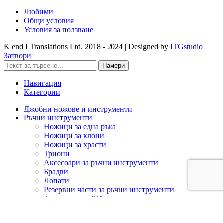
Любими
Общи условия
Условия за ползване
K end I Translations Ltd.
2018 - 2024 | Designed by
ITGstudio
Затвори
Намери
Навигация
Категории
Джобни ножове и инструменти
Ръчни инструменти
Ножици за една ръка
Ножици за клони
Ножици за храсти
Триони
Аксесоари за ръчни инструменти
Брадви
Лопати
Резервни части за ръчни инструменти
Ашладисване/Облагородяване
Акумулаторна техника
Cramer 82V