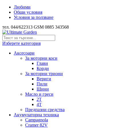
Любими
Общи условия
Условия за ползване
тел. 044/622313 GSM 0885 343568
Изберете категория
Аксесоари
За моторни коси
Глави
Корди
За моторни триони
Вериги
Пили
Шини
Масло и греси
2Т
4Т
Предпазни средства
Акумулаторна техника
Campagnola
Cramer 82V