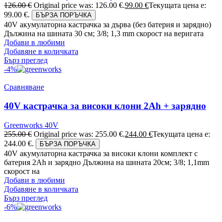
126.00
€
Original price was: 126.00 €.
99.00
€
Текущата цена е:
99.00 €.
БЪРЗА ПОРЪЧКА
40V акумулаторна кастрачка за дърва (без батерия и зарядно)
Дължина на шината 30 см; 3/8; 1,3 mm скорост на веригата
Добави в любими
Добавяне в количката
Бърз преглед
-4%
Сравняване
40V кастрачка за високи клони 2Ah + зарядно
Greenworks 40V
255.00
€
Original price was: 255.00 €.
244.00
€
Текущата цена е:
244.00 €.
БЪРЗА ПОРЪЧКА
40V акумулаторна кастрачка за високи клони комплект с
батерия 2Ah и зарядно Дължина на шината 20см; 3/8; 1,1mm
скорост на
Добави в любими
Добавяне в количката
Бърз преглед
-6%