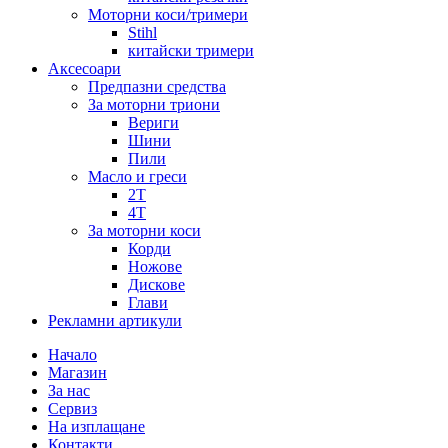
Моторни коси/тримери
Stihl
китайски тримери
Аксесоари
Предпазни средства
За моторни триони
Вериги
Шини
Пили
Масло и греси
2Т
4Т
За моторни коси
Корди
Ножове
Дискове
Глави
Рекламни артикули
Начало
Магазин
За нас
Сервиз
На изплащане
Контакти