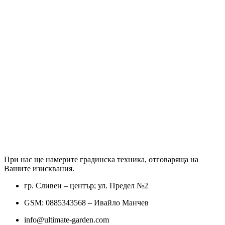
При нас ще намерите градинска техника, отговаряща на
Вашите изисквания.
гр. Сливен – център; ул. Предел №2
GSM: 0885343568 – Ивайло Манчев
info@ultimate-garden.com