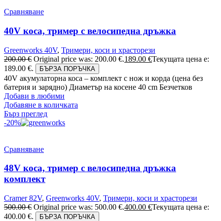
Сравняване
40V коса, тример с велосипедна дръжка
Greenworks 40V
,
Тримери, коси и храсторези
200.00
€
Original price was: 200.00 €.
189.00
€
Текущата цена е:
189.00 €.
БЪРЗА ПОРЪЧКА
40V акумулаторна коса – комплект с нож и корда (цена без
батерия и зарядно) Диаметър на косене 40 cm Безчетков
Добави в любими
Добавяне в количката
Бърз преглед
-20%
Сравняване
48V коса, тример с велосипедна дръжка
комплект
Cramer 82V
,
Greenworks 40V
,
Тримери, коси и храсторези
500.00
€
Original price was: 500.00 €.
400.00
€
Текущата цена е:
400.00 €.
БЪРЗА ПОРЪЧКА