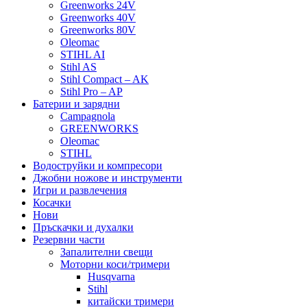
Greenworks 24V
Greenworks 40V
Greenworks 80V
Oleomac
STIHL AI
Stihl AS
Stihl Compact – AK
Stihl Pro – AP
Батерии и зарядни
Campagnola
GREENWORKS
Oleomac
STIHL
Водоструйки и компресори
Джобни ножове и инструменти
Игри и развлечения
Косачки
Нови
Пръскачки и духалки
Резервни части
Запалителни свещи
Моторни коси/тримери
Husqvarna
Stihl
китайски тримери