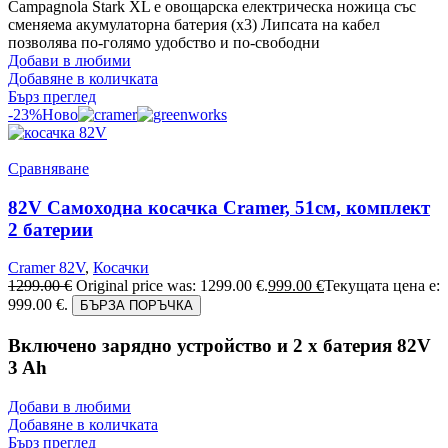
Campagnola Stark XL е овощарска електрическа ножица със
сменяема акумулаторна батерия (х3) Липсата на кабел
позволява по-голямо удобство и по-свободни
Добави в любими
Добавяне в количката
Бърз преглед
-23%
Ново
Сравняване
82V Самоходна косачка Cramer, 51см, комплект
2 батерии
Cramer 82V
,
Косачки
1299.00
€
Original price was: 1299.00 €.
999.00
€
Текущата цена е:
999.00 €.
БЪРЗА ПОРЪЧКА
Включено зарядно устройство и 2 x батерия 82V
3 Ah
Добави в любими
Добавяне в количката
Бърз преглед