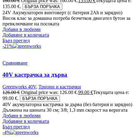
160.00
€
Original price was: 160.00 €.
135.00
€
Текущата цена е:
135.00 €.
БЪРЗА ПОРЪЧКА
24V Акумулаторен винтоверт (с батерия 2Аh и зарядно)
Висок клас за домашна потреба безчетков двигател бутон за
превключване на посоката
Добави в любими
Добавяне в количката
Бърз преглед
-21%
Сравняване
40V кастрачка за дърва
Greenworks 40V
,
Триони и кастрачки
126.00
€
Original price was: 126.00 €.
99.00
€
Текущата цена е:
99.00 €.
БЪРЗА ПОРЪЧКА
40V акумулаторна кастрачка за дърва (без батерия и зарядно)
Дължина на шината 30 см; 3/8; 1,3 mm скорост на веригата
Добави в любими
Добавяне в количката
Бърз преглед
-4%