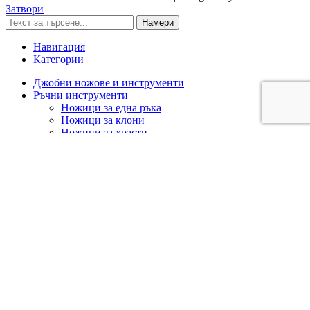
Затвори
Намери
Навигация
Категории
Джобни ножове и инструменти
Ръчни инструменти
Ножици за една ръка
Ножици за клони
Ножици за храсти
Триони
Аксесоари за ръчни инструменти
Брадви
Лопати
Резервни части за ръчни инструменти
Ашладисване/Облагородяване
Акумулаторна техника
Cramer 82V
Campagnola
Greenworks 24V
Greenworks 40V
Greenworks 80V
Stihl AS
Stihl Compact – AK