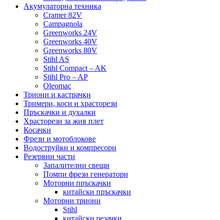
Акумулаторна техника
Cramer 82V
Campagnola
Greenworks 24V
Greenworks 40V
Greenworks 80V
Stihl AS
Stihl Compact – AK
Stihl Pro – AP
Oleomac
Триони и кастрачки
Тримери, коси и храсторези
Пръскачки и духалки
Храсторези за жив плет
Косачки
Фрези и мотоблокове
Водоструйки и компресори
Резервни части
Запалителни свещи
Помпи фрези генератори
Моторни пръскачки
китайски пръскачки
Моторни триони
Stihl
китайски резачки