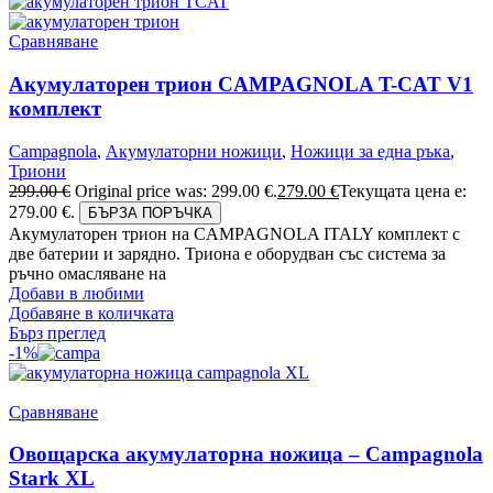
Сравняване
Акумулаторен трион CAMPAGNOLA T-CAT V1
комплект
Campagnola
,
Акумулаторни ножици
,
Ножици за една ръка
,
Триони
299.00
€
Original price was: 299.00 €.
279.00
€
Текущата цена е:
279.00 €.
БЪРЗА ПОРЪЧКА
Акумулаторен трион на CAMPAGNOLA ITALY комплект с
две батерии и зарядно. Триона е оборудван със система за
ръчно омасляване на
Добави в любими
Добавяне в количката
Бърз преглед
-1%
Сравняване
Овощарска акумулаторна ножица – Campagnola
Stark XL