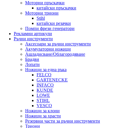
Моторни пръскачки
китайски пръскачки
Моторни триони
Stihl
китайски резачки
Помпи фрези генератори
Рекламни артикули
Ръчни инструменти
Аксесоари за ръчни инструменти
Акумулаторни ножици
Ашладисване/Облагородяване
Брадви
Лопати
Ножици за една ръка
FELCO
GARTENECKE
INFACO
KUNDE
LOWE
STIHL
VESCO
Ножици за клони
Ножици за храсти
Резервни части за ръчни инструменти
Триони