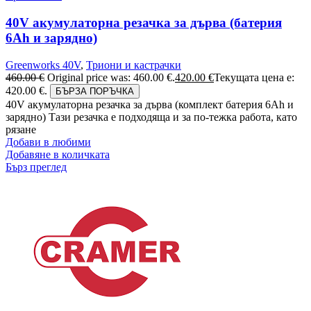
40V акумулаторна резачка за дърва (батерия
6Аh и зарядно)
Greenworks 40V
,
Триони и кастрачки
460.00
€
Original price was: 460.00 €.
420.00
€
Текущата цена е:
420.00 €.
БЪРЗА ПОРЪЧКА
40V акумулаторна резачка за дърва (комплект батерия 6Ah и
зарядно) Тази резачка е подходяща и за по-тежка работа, като
рязане
Добави в любими
Добавяне в количката
Бърз преглед