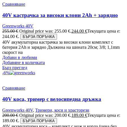
Сравняване
40V кастрачка за високи клони 2Ah + зарядно
Greenworks 40V
255.00
€
Original price was: 255.00 €.
244.00
€
Текущата цена е:
244.00 €.
БЪРЗА ПОРЪЧКА
40V акумулаторна кастрачка за високи клони комплект с
батерия 2Ah и зарядно Дължина на шината 20см; 3/8; 1,1mm
скорост на
Добави в любими
Добавяне в количката
Бърз преглед
-6%
Сравняване
40V коса, тример с велосипедна дръжка
Greenworks 40V
,
Тримери, коси и храсторези
200.00
€
Original price was: 200.00 €.
189.00
€
Текущата цена е:
189.00 €.
БЪРЗА ПОРЪЧКА
40V акумулаторна коса – комплект с нож и корда (цена без