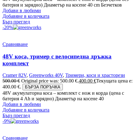
батерия и зарядно) Диаметър на косене 40 cm Безчетков
Добави в любими
Добавяне в количката
Бърз преглед
-20%
Сравняване
48V коса, тример с велосипедна дръжка
комплект
Cramer 82V
,
Greenworks 40V
,
Тримери, коси и храсторези
500.00
€
Original price was: 500.00 €.
400.00
€
Текущата цена е:
400.00 €.
БЪРЗА ПОРЪЧКА
48V акумулаторна коса – комплект с нож и корда (цена с
батерия 4 Ah и зарядно) Диаметър на косене 40
Добави в любими
Добавяне в количката
Бърз преглед
-9%
Сравняване