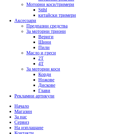
Моторни коси/тримери
Stihl
китайски тримери
Аксесоари
Предпазни средства
За моторни триони
Вериги
Шини
Пили
Масло и греси
2Т
4Т
За моторни коси
Корди
Ножове
Дискове
Глави
Рекламни артикули
Начало
Магазин
За нас
Сервиз
На изплащане
Контакти