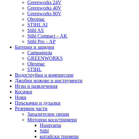
Greenworks 24V
Greenworks 40V
Greenworks 80V
Oleomac
STIHL AI
Stihl AS
Stihl Compact – AK
Stihl Pro – AP
Батерии и зарядни
Campagnola
GREENWORKS
Oleomac
STIHL
Водоструйки и компресори
Джобни ножове и инструменти
Игри и развлечения
Косачки
Нови
Пръскачки и духалки
Резервни части
Запалителни свещи
Моторни коси/тримери
Husqvarna
Stihl
китайски тримери