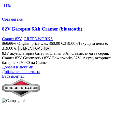
-11%
Сравняване
82V Батерия 6Ah Cramer (bluetooth)
Cramer 82V
,
GREENWORKS
360.00
€
Original price was: 360.00 €.
319.00
€
Текущата цена е:
319.00 €.
БЪРЗА ПОРЪЧКА
82V акумулаторна батерия Cramer 6 Ah Съвместима за серия:
Cramer 82V Greenworks 82V Powerworks 82V Акумулаторната
батерия 82V430 на Cramer
Добави в любими
Добавяне в количката
Бърз преглед