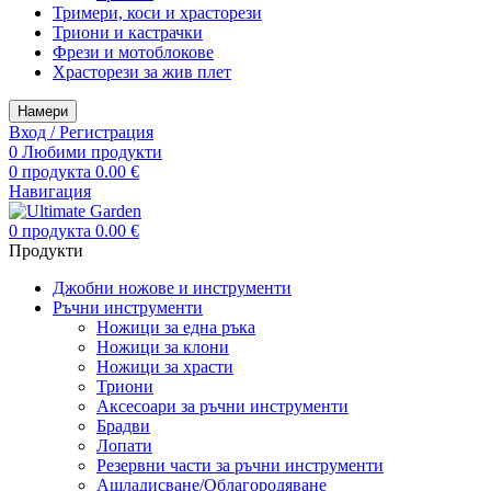
Тримери, коси и храсторези
Триони и кастрачки
Фрези и мотоблокове
Храсторези за жив плет
Намери
Вход / Регистрация
0
Любими продукти
0
продукта
0.00
€
Навигация
0
продукта
0.00
€
Продукти
Джобни ножове и инструменти
Ръчни инструменти
Ножици за една ръка
Ножици за клони
Ножици за храсти
Триони
Аксесоари за ръчни инструменти
Брадви
Лопати
Резервни части за ръчни инструменти
Ашладисване/Облагородяване