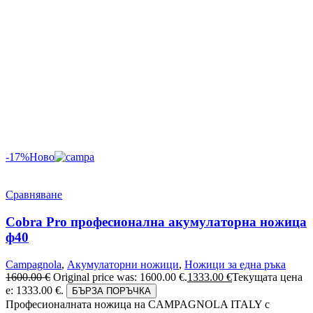
-17%
Ново
Сравняване
Cobra Pro професионална акумулаторна ножица
ф40
Campagnola
,
Акумулаторни ножици
,
Ножици за една ръка
1600.00
€
Original price was: 1600.00 €.
1333.00
€
Текущата цена
е: 1333.00 €.
БЪРЗА ПОРЪЧКА
Професионалната ножица на CAMPAGNOLA ITALY с