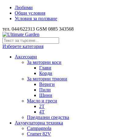
Любими
Общи условия
Условия за ползване
тел. 044/622313 GSM 0885 343568
Изберете категория
Аксесоари
За моторни коси
Глави
Корди
За моторни триони
Вериги
Пили
Шини
Масло и греси
2Т
4Т
Предпазни средства
Акумулаторна техника
Campagnola
Cramer 82V