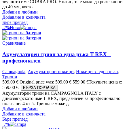
звучното име COBRA PRO. Ножицата е може да реже клони
до 40 мм, което
Добави в любими
Добавяне в количката
Бърз преглед
-7%
Ново
Сравняване
Акумулаторен трион за една ръка T-REX –
професионален
Campagnola
,
Акумулаторни ножици
,
Ножици за една ръка
,
Триони
599.00
€
Original price was: 599.00 €.
559.00
€
Текущата цена е:
559.00 €.
БЪРЗА ПОРЪЧКА
Акумулаторен трион на CAMPAGNOLA ITALY с
динозавърското име Т-REX, предазначен за професионално
ползване: 4 от 5. Триона е може да
Добави в любими
Добавяне в количката
Бърз преглед
-7%