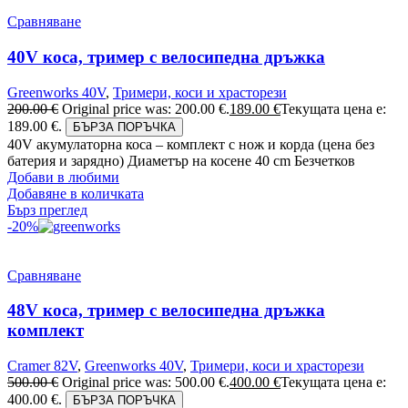
Сравняване
40V коса, тример с велосипедна дръжка
Greenworks 40V
,
Тримери, коси и храсторези
200.00
€
Original price was: 200.00 €.
189.00
€
Текущата цена е:
189.00 €.
БЪРЗА ПОРЪЧКА
40V акумулаторна коса – комплект с нож и корда (цена без
батерия и зарядно) Диаметър на косене 40 cm Безчетков
Добави в любими
Добавяне в количката
Бърз преглед
-20%
Сравняване
48V коса, тример с велосипедна дръжка
комплект
Cramer 82V
,
Greenworks 40V
,
Тримери, коси и храсторези
500.00
€
Original price was: 500.00 €.
400.00
€
Текущата цена е:
400.00 €.
БЪРЗА ПОРЪЧКА