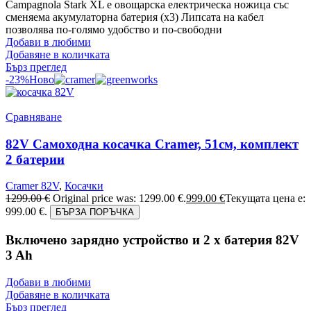
Campagnola Stark XL е овощарска електрическа ножица със
сменяема акумулаторна батерия (х3) Липсата на кабел
позволява по-голямо удобство и по-свободни
Добави в любими
Добавяне в количката
Бърз преглед
-23%
Ново
Сравняване
82V Самоходна косачка Cramer, 51см, комплект
2 батерии
Cramer 82V
,
Косачки
1299.00
€
Original price was: 1299.00 €.
999.00
€
Текущата цена е:
999.00 €.
БЪРЗА ПОРЪЧКА
Включено зарядно устройство и 2 x батерия 82V
3 Ah
Добави в любими
Добавяне в количката
Бърз преглед