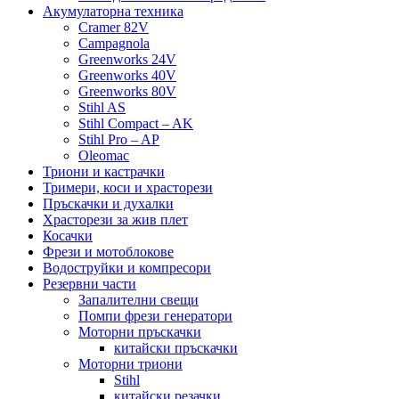
Акумулаторна техника
Cramer 82V
Campagnola
Greenworks 24V
Greenworks 40V
Greenworks 80V
Stihl AS
Stihl Compact – AK
Stihl Pro – AP
Oleomac
Триони и кастрачки
Тримери, коси и храсторези
Пръскачки и духалки
Храсторези за жив плет
Косачки
Фрези и мотоблокове
Водоструйки и компресори
Резервни части
Запалителни свещи
Помпи фрези генератори
Моторни пръскачки
китайски пръскачки
Моторни триони
Stihl
китайски резачки