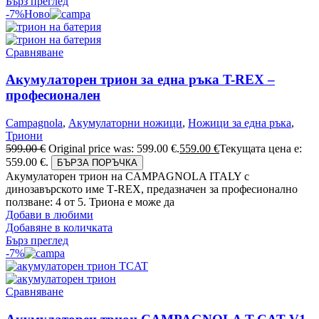
Бърз преглед
-7%
Ново
Сравняване
Акумулаторен трион за една ръка T-REX –
професионален
Campagnola
,
Акумулаторни ножици
,
Ножици за една ръка
,
Триони
599.00
€
Original price was: 599.00 €.
559.00
€
Текущата цена е:
559.00 €.
БЪРЗА ПОРЪЧКА
Акумулаторен трион на CAMPAGNOLA ITALY с
динозавърското име Т-REX, предазначен за професионално
ползване: 4 от 5. Триона е може да
Добави в любими
Добавяне в количката
Бърз преглед
-7%
Сравняване