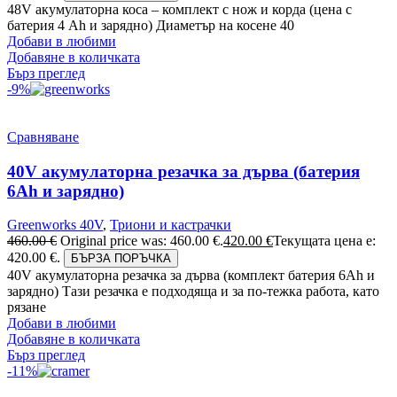
48V акумулаторна коса – комплект с нож и корда (цена с
батерия 4 Ah и зарядно) Диаметър на косене 40
Добави в любими
Добавяне в количката
Бърз преглед
-9%
Сравняване
40V акумулаторна резачка за дърва (батерия
6Аh и зарядно)
Greenworks 40V
,
Триони и кастрачки
460.00
€
Original price was: 460.00 €.
420.00
€
Текущата цена е:
420.00 €.
БЪРЗА ПОРЪЧКА
40V акумулаторна резачка за дърва (комплект батерия 6Ah и
зарядно) Тази резачка е подходяща и за по-тежка работа, като
рязане
Добави в любими
Добавяне в количката
Бърз преглед
-11%