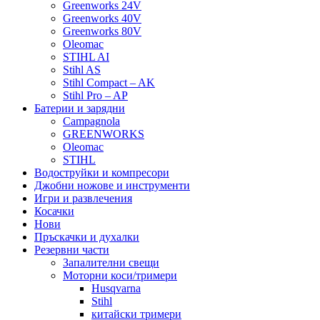
Greenworks 24V
Greenworks 40V
Greenworks 80V
Oleomac
STIHL AI
Stihl AS
Stihl Compact – AK
Stihl Pro – AP
Батерии и зарядни
Campagnola
GREENWORKS
Oleomac
STIHL
Водоструйки и компресори
Джобни ножове и инструменти
Игри и развлечения
Косачки
Нови
Пръскачки и духалки
Резервни части
Запалителни свещи
Моторни коси/тримери
Husqvarna
Stihl
китайски тримери