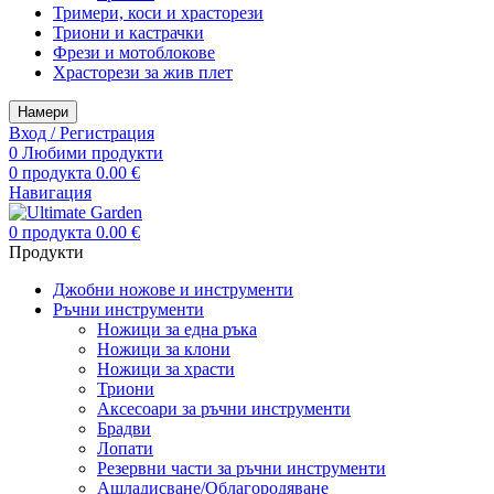
Тримери, коси и храсторези
Триони и кастрачки
Фрези и мотоблокове
Храсторези за жив плет
Намери
Вход / Регистрация
0
Любими продукти
0
продукта
0.00
€
Навигация
0
продукта
0.00
€
Продукти
Джобни ножове и инструменти
Ръчни инструменти
Ножици за една ръка
Ножици за клони
Ножици за храсти
Триони
Аксесоари за ръчни инструменти
Брадви
Лопати
Резервни части за ръчни инструменти
Ашладисване/Облагородяване