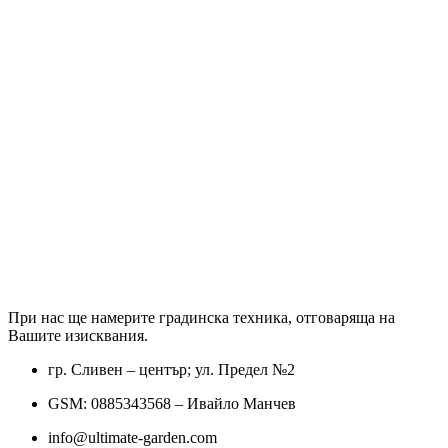
При нас ще намерите градинска техника, отговаряща на
Вашите изисквания.
гр. Сливен – център; ул. Предел №2
GSM: 0885343568 – Ивайло Манчев
info@ultimate-garden.com