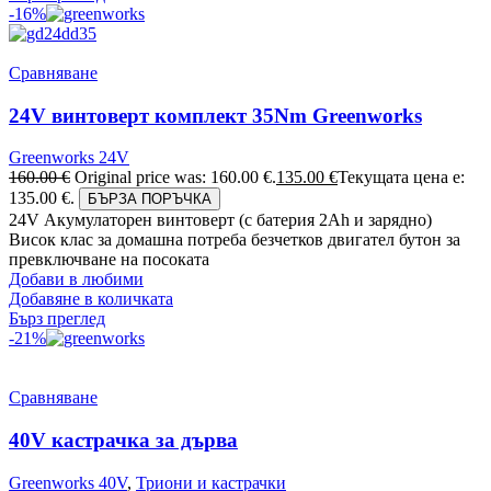
-16%
Сравняване
24V винтоверт комплект 35Nm Greenworks
Greenworks 24V
160.00
€
Original price was: 160.00 €.
135.00
€
Текущата цена е:
135.00 €.
БЪРЗА ПОРЪЧКА
24V Акумулаторен винтоверт (с батерия 2Аh и зарядно)
Висок клас за домашна потреба безчетков двигател бутон за
превключване на посоката
Добави в любими
Добавяне в количката
Бърз преглед
-21%
Сравняване
40V кастрачка за дърва
Greenworks 40V
,
Триони и кастрачки