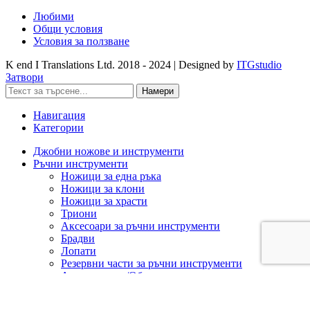
Любими
Общи условия
Условия за ползване
K end I Translations Ltd.
2018 - 2024 | Designed by
ITGstudio
Затвори
Намери
Навигация
Категории
Джобни ножове и инструменти
Ръчни инструменти
Ножици за една ръка
Ножици за клони
Ножици за храсти
Триони
Аксесоари за ръчни инструменти
Брадви
Лопати
Резервни части за ръчни инструменти
Ашладисване/Облагородяване
Акумулаторна техника
Cramer 82V