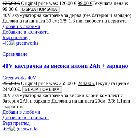
126.00
€
Original price was: 126.00 €.
99.00
€
Текущата цена е:
99.00 €.
БЪРЗА ПОРЪЧКА
40V акумулаторна кастрачка за дърва (без батерия и зарядно)
Дължина на шината 30 см; 3/8; 1,3 mm скорост на веригата
Добави в любими
Добавяне в количката
Бърз преглед
-4%
Сравняване
40V кастрачка за високи клони 2Ah + зарядно
Greenworks 40V
255.00
€
Original price was: 255.00 €.
244.00
€
Текущата цена е:
244.00 €.
БЪРЗА ПОРЪЧКА
40V акумулаторна кастрачка за високи клони комплект с
батерия 2Ah и зарядно Дължина на шината 20см; 3/8; 1,1mm
скорост на
Добави в любими
Добавяне в количката
Бърз преглед
-6%