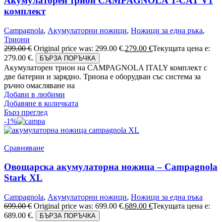
Акумулаторен трион CAMPAGNOLA T-CAT V1
комплект
Campagnola
,
Акумулаторни ножици
,
Ножици за една ръка
,
Триони
299.00
€
Original price was: 299.00 €.
279.00
€
Текущата цена е:
279.00 €.
БЪРЗА ПОРЪЧКА
Акумулаторен трион на CAMPAGNOLA ITALY комплект с
две батерии и зарядно. Триона е оборудван със система за
ръчно омасляване на
Добави в любими
Добавяне в количката
Бърз преглед
-1%
Сравняване
Овощарска акумулаторна ножица – Campagnola
Stark XL
Campagnola
,
Акумулаторни ножици
,
Ножици за една ръка
699.00
€
Original price was: 699.00 €.
689.00
€
Текущата цена е:
689.00 €.
БЪРЗА ПОРЪЧКА