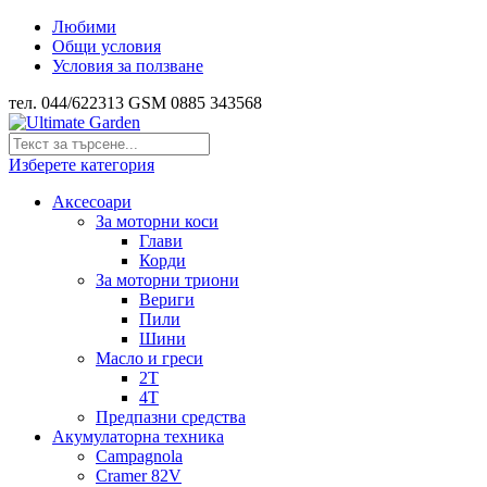
Любими
Общи условия
Условия за ползване
тел. 044/622313 GSM 0885 343568
Изберете категория
Аксесоари
За моторни коси
Глави
Корди
За моторни триони
Вериги
Пили
Шини
Масло и греси
2Т
4Т
Предпазни средства
Акумулаторна техника
Campagnola
Cramer 82V