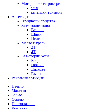
Моторни коси/тримери
Stihl
китайски тримери
Аксесоари
Предпазни средства
За моторни триони
Вериги
Шини
Пили
Масло и греси
2Т
4Т
За моторни коси
Корди
Ножове
Дискове
Глави
Рекламни артикули
Начало
Магазин
За нас
Сервиз
На изплащане
Контакти