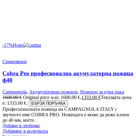
-17%
Ново
Сравняване
Cobra Pro професионална акумулаторна ножица
ф40
Campagnola
,
Акумулаторни ножици
,
Ножици за една ръка
1600.00
€
Original price was: 1600.00 €.
1333.00
€
Текущата цена
е: 1333.00 €.
БЪРЗА ПОРЪЧКА
Професионалната ножица на CAMPAGNOLA ITALY с
звучното име COBRA PRO. Ножицата е може да реже клони
до 40 мм, което
Добави в любими
Добавяне в количката