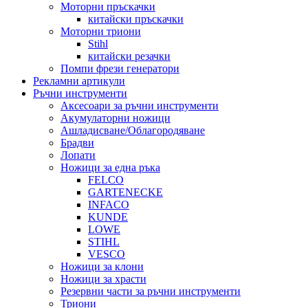
Моторни пръскачки
китайски пръскачки
Моторни триони
Stihl
китайски резачки
Помпи фрези генератори
Рекламни артикули
Ръчни инструменти
Аксесоари за ръчни инструменти
Акумулаторни ножици
Ашладисване/Облагородяване
Брадви
Лопати
Ножици за една ръка
FELCO
GARTENECKE
INFACO
KUNDE
LOWE
STIHL
VESCO
Ножици за клони
Ножици за храсти
Резервни части за ръчни инструменти
Триони