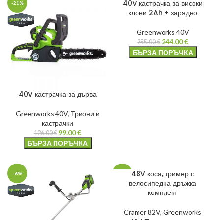
40V кастрачка за високи
-21%
-4%
клони 2Ah + зарядно
Greenworks 40V
244.00
€
255.00
€
БЪРЗА ПОРЪЧКА
40V кастрачка за дърва
Greenworks 40V
,
Триони и
кастрачки
99.00
€
126.00
€
БЪРЗА ПОРЪЧКА
48V коса, тример с
-6%
-20%
велосипедна дръжка
комплект
Cramer 82V
,
Greenworks