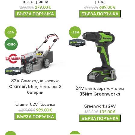
ръка
,
Триони
ръка
279.00
€
689.00
€
299.00
€
699.00
€
БЪРЗА ПОРЪЧКА
БЪРЗА ПОРЪЧКА
-23%
-16%
НОВО
82V Самоходна косачка
Cramer, 51см, комплект 2
24V винтоверт комплект
батерии
35Nm Greenworks
Cramer 82V
,
Косачки
Greenworks 24V
999.00
€
1299.00
€
135.00
€
160.00
€
БЪРЗА ПОРЪЧКА
БЪРЗА ПОРЪЧКА