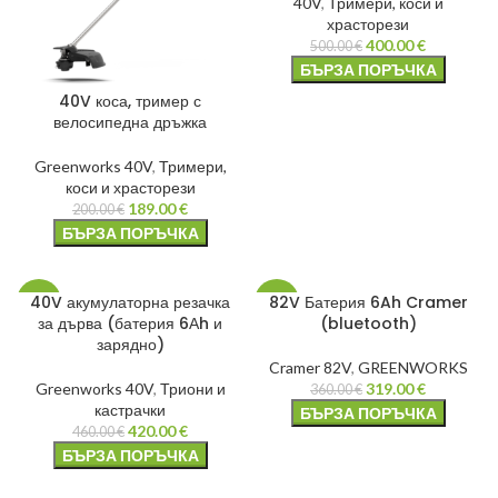
40V
,
Тримери, коси и
храсторези
400.00
€
500.00
€
БЪРЗА ПОРЪЧКА
40V коса, тример с
велосипедна дръжка
Greenworks 40V
,
Тримери,
коси и храсторези
189.00
€
200.00
€
БЪРЗА ПОРЪЧКА
40V акумулаторна резачка
82V Батерия 6Ah Cramer
-9%
-11%
за дърва (батерия 6Аh и
(bluetooth)
зарядно)
Cramer 82V
,
GREENWORKS
Greenworks 40V
,
Триони и
319.00
€
360.00
€
кастрачки
БЪРЗА ПОРЪЧКА
420.00
€
460.00
€
БЪРЗА ПОРЪЧКА