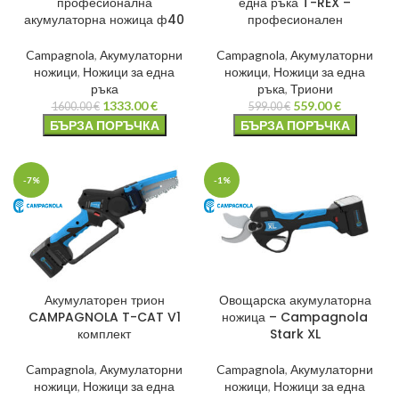
професионална
една ръка T-REX –
акумулаторна ножица ф40
професионален
Campagnola
,
Акумулаторни
Campagnola
,
Акумулаторни
ножици
,
Ножици за една
ножици
,
Ножици за една
ръка
ръка
,
Триони
1333.00
€
559.00
€
1600.00
€
599.00
€
БЪРЗА ПОРЪЧКА
БЪРЗА ПОРЪЧКА
-7%
-1%
Акумулаторен трион
Овощарска акумулаторна
CAMPAGNOLA T-CAT V1
ножица – Campagnola
комплект
Stark XL
Campagnola
,
Акумулаторни
Campagnola
,
Акумулаторни
ножици
,
Ножици за една
ножици
,
Ножици за една