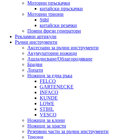
Моторни пръскачки
китайски пръскачки
Моторни триони
Stihl
китайски резачки
Помпи фрези генератори
Рекламни артикули
Ръчни инструменти
Аксесоари за ръчни инструменти
Акумулаторни ножици
Ашладисване/Облагородяване
Брадви
Лопати
Ножици за една ръка
FELCO
GARTENECKE
INFACO
KUNDE
LOWE
STIHL
VESCO
Ножици за клони
Ножици за храсти
Резервни части за ръчни инструменти
Триони