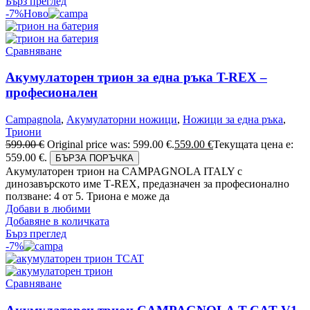
Бърз преглед
-7%
Ново
Сравняване
Акумулаторен трион за една ръка T-REX –
професионален
Campagnola
,
Акумулаторни ножици
,
Ножици за една ръка
,
Триони
599.00
€
Original price was: 599.00 €.
559.00
€
Текущата цена е:
559.00 €.
БЪРЗА ПОРЪЧКА
Акумулаторен трион на CAMPAGNOLA ITALY с
динозавърското име Т-REX, предазначен за професионално
ползване: 4 от 5. Триона е може да
Добави в любими
Добавяне в количката
Бърз преглед
-7%
Сравняване