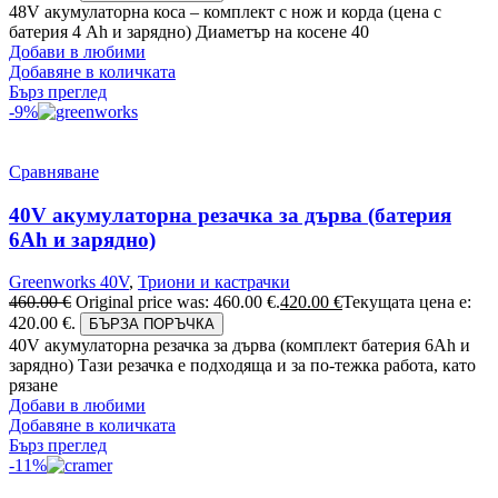
48V акумулаторна коса – комплект с нож и корда (цена с
батерия 4 Ah и зарядно) Диаметър на косене 40
Добави в любими
Добавяне в количката
Бърз преглед
-9%
Сравняване
40V акумулаторна резачка за дърва (батерия
6Аh и зарядно)
Greenworks 40V
,
Триони и кастрачки
460.00
€
Original price was: 460.00 €.
420.00
€
Текущата цена е:
420.00 €.
БЪРЗА ПОРЪЧКА
40V акумулаторна резачка за дърва (комплект батерия 6Ah и
зарядно) Тази резачка е подходяща и за по-тежка работа, като
рязане
Добави в любими
Добавяне в количката
Бърз преглед
-11%