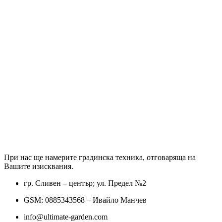
При нас ще намерите градинска техника, отговаряща на
Вашите изисквания.
гр. Сливен – център; ул. Предел №2
GSM: 0885343568 – Ивайло Манчев
info@ultimate-garden.com