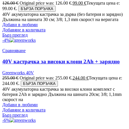
126.00
€
Original price was: 126.00 €.
99.00
€
Текущата цена е:
99.00 €.
БЪРЗА ПОРЪЧКА
40V акумулаторна кастрачка за дърва (без батерия и зарядно)
Дължина на шината 30 см; 3/8; 1,3 mm скорост на веригата
Добави в любими
Добавяне в количката
Бърз преглед
-4%
Сравняване
40V кастрачка за високи клони 2Ah + зарядно
Greenworks 40V
255.00
€
Original price was: 255.00 €.
244.00
€
Текущата цена е:
244.00 €.
БЪРЗА ПОРЪЧКА
40V акумулаторна кастрачка за високи клони комплект с
батерия 2Ah и зарядно Дължина на шината 20см; 3/8; 1,1mm
скорост на
Добави в любими
Добавяне в количката
Бърз преглед
-6%