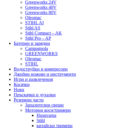
Greenworks 24V
Greenworks 40V
Greenworks 80V
Oleomac
STIHL AI
Stihl AS
Stihl Compact – AK
Stihl Pro – AP
Батерии и зарядни
Campagnola
GREENWORKS
Oleomac
STIHL
Водоструйки и компресори
Джобни ножове и инструменти
Игри и развлечения
Косачки
Нови
Пръскачки и духалки
Резервни части
Запалителни свещи
Моторни коси/тримери
Husqvarna
Stihl
китайски тримери