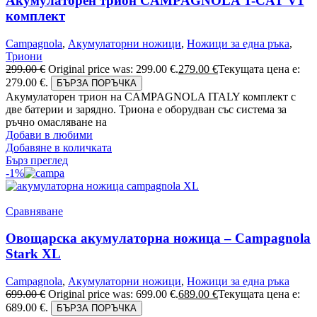
Акумулаторен трион CAMPAGNOLA T-CAT V1
комплект
Campagnola
,
Акумулаторни ножици
,
Ножици за една ръка
,
Триони
299.00
€
Original price was: 299.00 €.
279.00
€
Текущата цена е:
279.00 €.
БЪРЗА ПОРЪЧКА
Акумулаторен трион на CAMPAGNOLA ITALY комплект с
две батерии и зарядно. Триона е оборудван със система за
ръчно омасляване на
Добави в любими
Добавяне в количката
Бърз преглед
-1%
Сравняване
Овощарска акумулаторна ножица – Campagnola
Stark XL
Campagnola
,
Акумулаторни ножици
,
Ножици за една ръка
699.00
€
Original price was: 699.00 €.
689.00
€
Текущата цена е:
689.00 €.
БЪРЗА ПОРЪЧКА