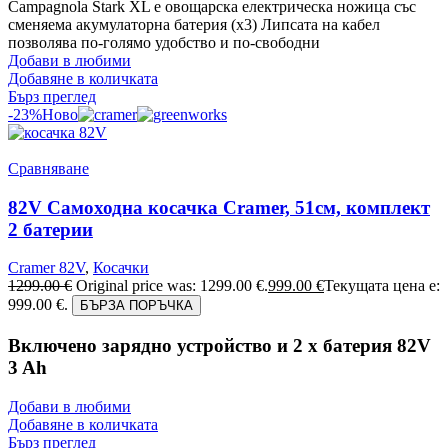
Campagnola Stark XL е овощарска електрическа ножица със
сменяема акумулаторна батерия (х3) Липсата на кабел
позволява по-голямо удобство и по-свободни
Добави в любими
Добавяне в количката
Бърз преглед
-23%
Ново
Сравняване
82V Самоходна косачка Cramer, 51см, комплект
2 батерии
Cramer 82V
,
Косачки
1299.00
€
Original price was: 1299.00 €.
999.00
€
Текущата цена е:
999.00 €.
БЪРЗА ПОРЪЧКА
Включено зарядно устройство и 2 x батерия 82V
3 Ah
Добави в любими
Добавяне в количката
Бърз преглед