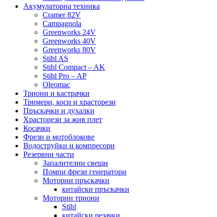
Акумулаторна техника
Cramer 82V
Campagnola
Greenworks 24V
Greenworks 40V
Greenworks 80V
Stihl AS
Stihl Compact – AK
Stihl Pro – AP
Oleomac
Триони и кастрачки
Тримери, коси и храсторези
Пръскачки и духалки
Храсторези за жив плет
Косачки
Фрези и мотоблокове
Водоструйки и компресори
Резервни части
Запалителни свещи
Помпи фрези генератори
Моторни пръскачки
китайски пръскачки
Моторни триони
Stihl
китайски резачки