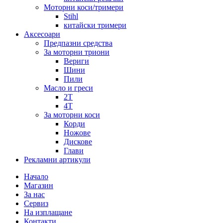
Моторни коси/тримери
Stihl
китайски тримери
Аксесоари
Предпазни средства
За моторни триони
Вериги
Шини
Пили
Масло и греси
2Т
4Т
За моторни коси
Корди
Ножове
Дискове
Глави
Рекламни артикули
Начало
Магазин
За нас
Сервиз
На изплащане
Контакти