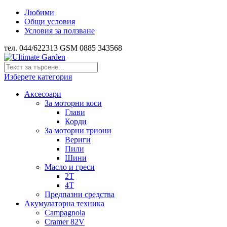
Любими
Общи условия
Условия за ползване
тел. 044/622313 GSM 0885 343568
Изберете категория
Аксесоари
За моторни коси
Глави
Корди
За моторни триони
Вериги
Пили
Шини
Масло и греси
2Т
4Т
Предпазни средства
Акумулаторна техника
Campagnola
Cramer 82V