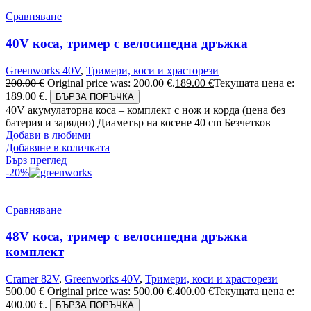
Сравняване
40V коса, тример с велосипедна дръжка
Greenworks 40V
,
Тримери, коси и храсторези
200.00
€
Original price was: 200.00 €.
189.00
€
Текущата цена е:
189.00 €.
БЪРЗА ПОРЪЧКА
40V акумулаторна коса – комплект с нож и корда (цена без
батерия и зарядно) Диаметър на косене 40 cm Безчетков
Добави в любими
Добавяне в количката
Бърз преглед
-20%
Сравняване
48V коса, тример с велосипедна дръжка
комплект
Cramer 82V
,
Greenworks 40V
,
Тримери, коси и храсторези
500.00
€
Original price was: 500.00 €.
400.00
€
Текущата цена е:
400.00 €.
БЪРЗА ПОРЪЧКА