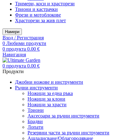
Тримери, коси и храсторези
Триони и кастрачки
Фрези и мотоблокове
Храсторези за жив плет
Намери
Вход / Регистрация
0
Любими продукти
0
продукта
0.00
€
Навигация
0
продукта
0.00
€
Продукти
Джобни ножове и инструменти
Ръчни инструменти
Ножици за една ръка
Ножици за клони
Ножици за храсти
Триони
Аксесоари за ръчни инструменти
Брадви
Лопати
Резервни части за ръчни инструменти
Ашладисване/Облагородяване