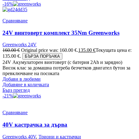
-16%
Сравняване
24V винтоверт комплект 35Nm Greenworks
Greenworks 24V
160.00
€
Original price was: 160.00 €.
135.00
€
Текущата цена е:
135.00 €.
БЪРЗА ПОРЪЧКА
24V Акумулаторен винтоверт (с батерия 2Аh и зарядно)
Висок клас за домашна потреба безчетков двигател бутон за
превключване на посоката
Добави в любими
Добавяне в количката
Бърз преглед
-21%
Сравняване
40V кастрачка за дърва
Greenworks 40V
,
Триони и кастрачки