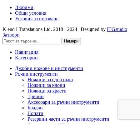
Любими
Общи условия
Условия за ползване
K end I Translations Ltd.
2018 - 2024 | Designed by
ITGstudio
Затвори
Намери
Навигация
Категории
Джобни ножове и инструменти
Ръчни инструменти
Ножици за една ръка
Ножици за клони
Ножици за храсти
Триони
Аксесоари за ръчни инструменти
Брадви
Лопати
Резервни части за ръчни инструменти
Ашладисване/Облагородяване
Акумулаторна техника
Cramer 82V