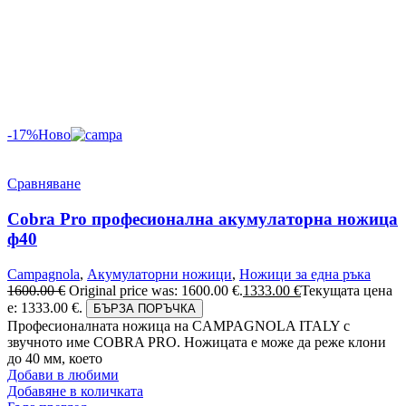
-17%
Ново
Сравняване
Cobra Pro професионална акумулаторна ножица
ф40
Campagnola
,
Акумулаторни ножици
,
Ножици за една ръка
1600.00
€
Original price was: 1600.00 €.
1333.00
€
Текущата цена
е: 1333.00 €.
БЪРЗА ПОРЪЧКА
Професионалната ножица на CAMPAGNOLA ITALY с
звучното име COBRA PRO. Ножицата е може да реже клони
до 40 мм, което
Добави в любими
Добавяне в количката