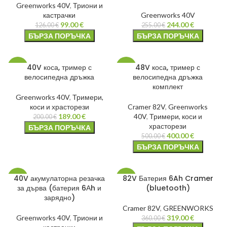
Greenworks 40V
,
Триони и
кастрачки
Greenworks 40V
99.00
€
244.00
€
126.00
€
255.00
€
БЪРЗА ПОРЪЧКА
БЪРЗА ПОРЪЧКА
40V коса, тример с
48V коса, тример с
-6%
-20%
велосипедна дръжка
велосипедна дръжка
комплект
Greenworks 40V
,
Тримери,
коси и храсторези
Cramer 82V
,
Greenworks
189.00
€
40V
,
Тримери, коси и
200.00
€
храсторези
БЪРЗА ПОРЪЧКА
400.00
€
500.00
€
БЪРЗА ПОРЪЧКА
40V акумулаторна резачка
82V Батерия 6Ah Cramer
-9%
-11%
за дърва (батерия 6Аh и
(bluetooth)
зарядно)
Cramer 82V
,
GREENWORKS
Greenworks 40V
,
Триони и
319.00
€
360.00
€