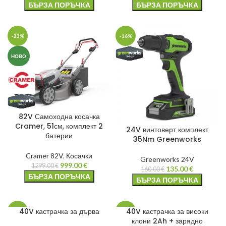
БЪРЗА ПОРЪЧКА
БЪРЗА ПОРЪЧКА
-23%
-16%
НОВО
82V Самоходна косачка
Cramer, 51см, комплект 2
24V винтоверт комплект
батерии
35Nm Greenworks
Cramer 82V
,
Косачки
Greenworks 24V
999.00
€
1299.00
€
135.00
€
160.00
€
БЪРЗА ПОРЪЧКА
БЪРЗА ПОРЪЧКА
40V кастрачка за дърва
40V кастрачка за високи
-21%
-4%
клони 2Ah + зарядно