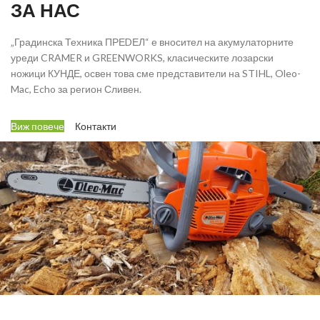
ЗА НАС
„Градинска Техника ПРЕDЕЛ“ е вносител на акумулаторните
уреди CRAMER и GREENWORKS, класическите лозарски
ножици КУНДЕ, освен това сме представители на STIHL, Oleo-
Mac, Echo за регион Сливен.
Виж повече
Контакти