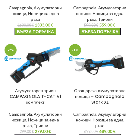
Campagnola
,
Акумулаторни
Campagnola
,
Акумулаторни
ножици
,
Ножици за една
ножици
,
Ножици за една
ръка
ръка
,
Триони
1333.00
€
559.00
€
1600.00
€
599.00
€
БЪРЗА ПОРЪЧКА
БЪРЗА ПОРЪЧКА
-7%
-1%
Акумулаторен трион
Овощарска акумулаторна
CAMPAGNOLA T-CAT V1
ножица – Campagnola
комплект
Stark XL
Campagnola
,
Акумулаторни
Campagnola
,
Акумулаторни
ножици
,
Ножици за една
ножици
,
Ножици за една
ръка
,
Триони
ръка
279.00
€
689.00
€
299.00
€
699.00
€