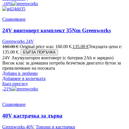
-16%
Сравняване
24V винтоверт комплект 35Nm Greenworks
Greenworks 24V
160.00
€
Original price was: 160.00 €.
135.00
€
Текущата цена е:
135.00 €.
БЪРЗА ПОРЪЧКА
24V Акумулаторен винтоверт (с батерия 2Аh и зарядно)
Висок клас за домашна потреба безчетков двигател бутон за
превключване на посоката
Добави в любими
Добавяне в количката
Бърз преглед
-21%
Сравняване
40V кастрачка за дърва
Greenworks 40V
,
Триони и кастрачки