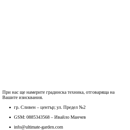
При нас ще намерите градинска техника, отговаряща на
Вашите изисквания.
гр. Сливен – център; ул. Предел №2
GSM: 0885343568 – Ивайло Манчев
info@ultimate-garden.com