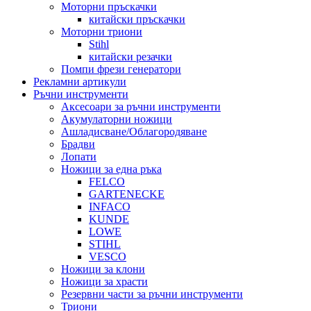
Моторни пръскачки
китайски пръскачки
Моторни триони
Stihl
китайски резачки
Помпи фрези генератори
Рекламни артикули
Ръчни инструменти
Аксесоари за ръчни инструменти
Акумулаторни ножици
Ашладисване/Облагородяване
Брадви
Лопати
Ножици за една ръка
FELCO
GARTENECKE
INFACO
KUNDE
LOWE
STIHL
VESCO
Ножици за клони
Ножици за храсти
Резервни части за ръчни инструменти
Триони