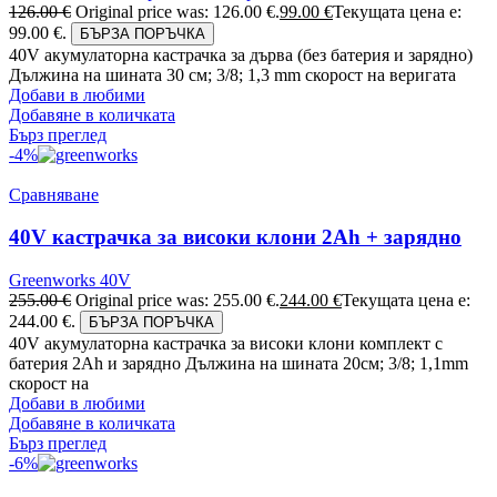
126.00
€
Original price was: 126.00 €.
99.00
€
Текущата цена е:
99.00 €.
БЪРЗА ПОРЪЧКА
40V акумулаторна кастрачка за дърва (без батерия и зарядно)
Дължина на шината 30 см; 3/8; 1,3 mm скорост на веригата
Добави в любими
Добавяне в количката
Бърз преглед
-4%
Сравняване
40V кастрачка за високи клони 2Ah + зарядно
Greenworks 40V
255.00
€
Original price was: 255.00 €.
244.00
€
Текущата цена е:
244.00 €.
БЪРЗА ПОРЪЧКА
40V акумулаторна кастрачка за високи клони комплект с
батерия 2Ah и зарядно Дължина на шината 20см; 3/8; 1,1mm
скорост на
Добави в любими
Добавяне в количката
Бърз преглед
-6%