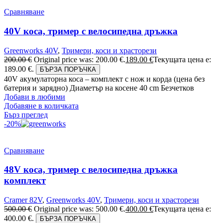
Сравняване
40V коса, тример с велосипедна дръжка
Greenworks 40V
,
Тримери, коси и храсторези
200.00
€
Original price was: 200.00 €.
189.00
€
Текущата цена е:
189.00 €.
БЪРЗА ПОРЪЧКА
40V акумулаторна коса – комплект с нож и корда (цена без
батерия и зарядно) Диаметър на косене 40 cm Безчетков
Добави в любими
Добавяне в количката
Бърз преглед
-20%
Сравняване
48V коса, тример с велосипедна дръжка
комплект
Cramer 82V
,
Greenworks 40V
,
Тримери, коси и храсторези
500.00
€
Original price was: 500.00 €.
400.00
€
Текущата цена е:
400.00 €.
БЪРЗА ПОРЪЧКА