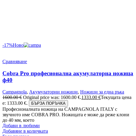
-17%
Ново
Сравняване
Cobra Pro професионална акумулаторна ножица
ф40
Campagnola
,
Акумулаторни ножици
,
Ножици за една ръка
1600.00
€
Original price was: 1600.00 €.
1333.00
€
Текущата цена
е: 1333.00 €.
БЪРЗА ПОРЪЧКА
Професионалната ножица на CAMPAGNOLA ITALY с
звучното име COBRA PRO. Ножицата е може да реже клони
до 40 мм, което
Добави в любими
Добавяне в количката