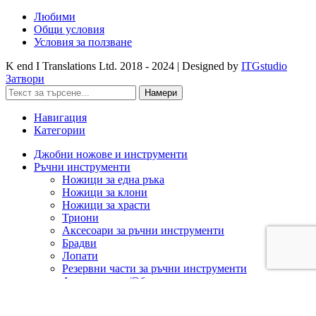
Любими
Общи условия
Условия за ползване
K end I Translations Ltd.
2018 - 2024 | Designed by
ITGstudio
Затвори
Намери
Навигация
Категории
Джобни ножове и инструменти
Ръчни инструменти
Ножици за една ръка
Ножици за клони
Ножици за храсти
Триони
Аксесоари за ръчни инструменти
Брадви
Лопати
Резервни части за ръчни инструменти
Ашладисване/Облагородяване
Акумулаторна техника
Cramer 82V