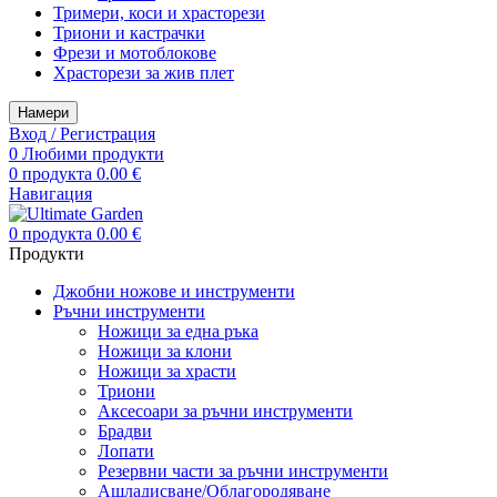
Тримери, коси и храсторези
Триони и кастрачки
Фрези и мотоблокове
Храсторези за жив плет
Намери
Вход / Регистрация
0
Любими продукти
0
продукта
0.00
€
Навигация
0
продукта
0.00
€
Продукти
Джобни ножове и инструменти
Ръчни инструменти
Ножици за една ръка
Ножици за клони
Ножици за храсти
Триони
Аксесоари за ръчни инструменти
Брадви
Лопати
Резервни части за ръчни инструменти
Ашладисване/Облагородяване