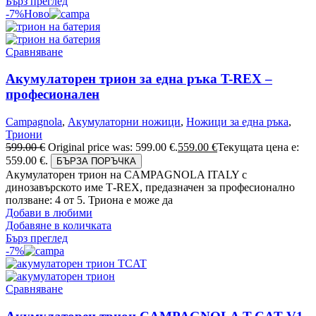
Бърз преглед
-7%
Ново
Сравняване
Акумулаторен трион за една ръка T-REX –
професионален
Campagnola
,
Акумулаторни ножици
,
Ножици за една ръка
,
Триони
599.00
€
Original price was: 599.00 €.
559.00
€
Текущата цена е:
559.00 €.
БЪРЗА ПОРЪЧКА
Акумулаторен трион на CAMPAGNOLA ITALY с
динозавърското име Т-REX, предазначен за професионално
ползване: 4 от 5. Триона е може да
Добави в любими
Добавяне в количката
Бърз преглед
-7%
Сравняване