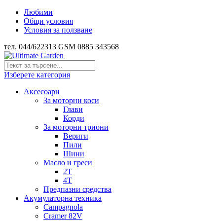
Любими
Общи условия
Условия за ползване
тел. 044/622313 GSM 0885 343568
Изберете категория
Аксесоари
За моторни коси
Глави
Корди
За моторни триони
Вериги
Пили
Шини
Масло и греси
2Т
4Т
Предпазни средства
Акумулаторна техника
Campagnola
Cramer 82V