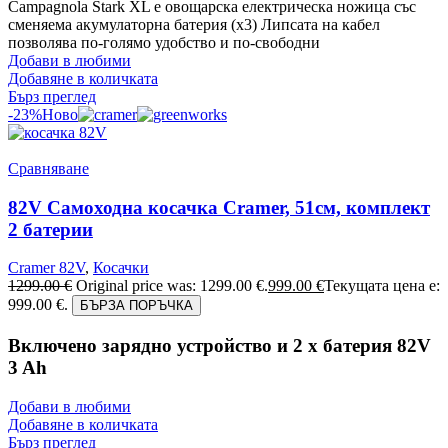
Campagnola Stark XL е овощарска електрическа ножица със
сменяема акумулаторна батерия (х3) Липсата на кабел
позволява по-голямо удобство и по-свободни
Добави в любими
Добавяне в количката
Бърз преглед
-23%
Ново
Сравняване
82V Самоходна косачка Cramer, 51см, комплект
2 батерии
Cramer 82V
,
Косачки
1299.00
€
Original price was: 1299.00 €.
999.00
€
Текущата цена е:
999.00 €.
БЪРЗА ПОРЪЧКА
Включено зарядно устройство и 2 x батерия 82V
3 Ah
Добави в любими
Добавяне в количката
Бърз преглед