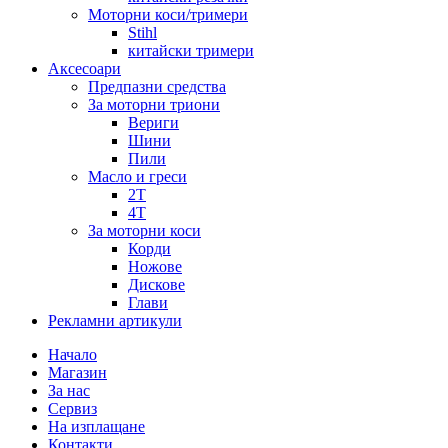
Моторни коси/тримери
Stihl
китайски тримери
Аксесоари
Предпазни средства
За моторни триони
Вериги
Шини
Пили
Масло и греси
2Т
4Т
За моторни коси
Корди
Ножове
Дискове
Глави
Рекламни артикули
Начало
Магазин
За нас
Сервиз
На изплащане
Контакти