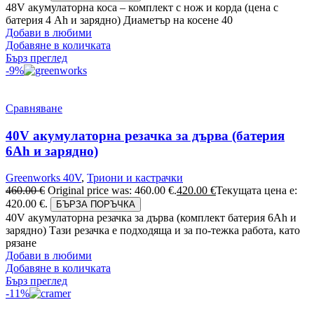
48V акумулаторна коса – комплект с нож и корда (цена с
батерия 4 Ah и зарядно) Диаметър на косене 40
Добави в любими
Добавяне в количката
Бърз преглед
-9%
Сравняване
40V акумулаторна резачка за дърва (батерия
6Аh и зарядно)
Greenworks 40V
,
Триони и кастрачки
460.00
€
Original price was: 460.00 €.
420.00
€
Текущата цена е:
420.00 €.
БЪРЗА ПОРЪЧКА
40V акумулаторна резачка за дърва (комплект батерия 6Ah и
зарядно) Тази резачка е подходяща и за по-тежка работа, като
рязане
Добави в любими
Добавяне в количката
Бърз преглед
-11%