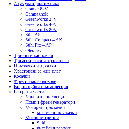
Акумулаторна техника
Cramer 82V
Campagnola
Greenworks 24V
Greenworks 40V
Greenworks 80V
Stihl AS
Stihl Compact – AK
Stihl Pro – AP
Oleomac
Триони и кастрачки
Тримери, коси и храсторези
Пръскачки и духалки
Храсторези за жив плет
Косачки
Фрези и мотоблокове
Водоструйки и компресори
Резервни части
Запалителни свещи
Помпи фрези генератори
Моторни пръскачки
китайски пръскачки
Моторни триони
Stihl
китайски резачки