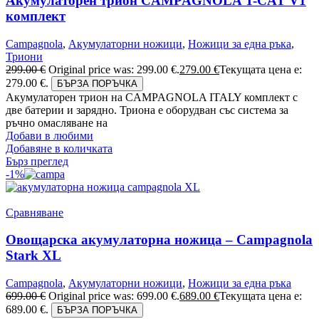
Акумулаторен трион CAMPAGNOLA T-CAT V1
комплект
Campagnola
,
Акумулаторни ножици
,
Ножици за една ръка
,
Триони
299.00
€
Original price was: 299.00 €.
279.00
€
Текущата цена е:
279.00 €.
БЪРЗА ПОРЪЧКА
Акумулаторен трион на CAMPAGNOLA ITALY комплект с
две батерии и зарядно. Триона е оборудван със система за
ръчно омасляване на
Добави в любими
Добавяне в количката
Бърз преглед
-1%
Сравняване
Овощарска акумулаторна ножица – Campagnola
Stark XL
Campagnola
,
Акумулаторни ножици
,
Ножици за една ръка
699.00
€
Original price was: 699.00 €.
689.00
€
Текущата цена е:
689.00 €.
БЪРЗА ПОРЪЧКА