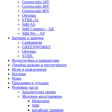
Greenworks 24V
Greenworks 40V
Greenworks 80V
Oleomac
STIHL AI
Stihl AS
Stihl Compact – AK
Stihl Pro – AP
Батерии и зарядни
Campagnola
GREENWORKS
Oleomac
STIHL
Водоструйки и компресори
Джобни ножове и инструменти
Игри и развлечения
Косачки
Нови
Пръскачки и духалки
Резервни части
Запалителни свещи
Моторни коси/тримери
Husqvarna
Stihl
китайски тримери