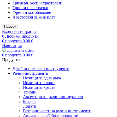
Тримери, коси и храсторези
Триони и кастрачки
Фрези и мотоблокове
Храсторези за жив плет
Намери
Вход / Регистрация
0
Любими продукти
0
продукта
0.00
€
Навигация
0
продукта
0.00
€
Продукти
Джобни ножове и инструменти
Ръчни инструменти
Ножици за една ръка
Ножици за клони
Ножици за храсти
Триони
Аксесоари за ръчни инструменти
Брадви
Лопати
Резервни части за ръчни инструменти
Ашладисване/Облагородяване