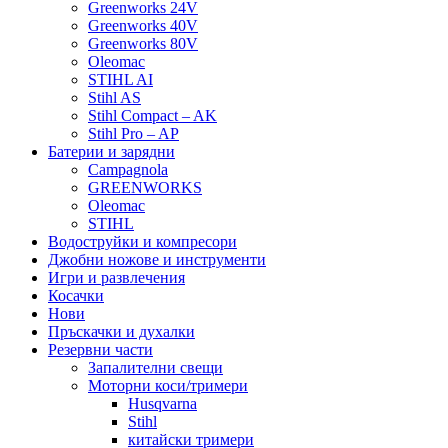
Greenworks 24V
Greenworks 40V
Greenworks 80V
Oleomac
STIHL AI
Stihl AS
Stihl Compact – AK
Stihl Pro – AP
Батерии и зарядни
Campagnola
GREENWORKS
Oleomac
STIHL
Водоструйки и компресори
Джобни ножове и инструменти
Игри и развлечения
Косачки
Нови
Пръскачки и духалки
Резервни части
Запалителни свещи
Моторни коси/тримери
Husqvarna
Stihl
китайски тримери