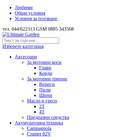
Любими
Общи условия
Условия за ползване
тел. 044/622313 GSM 0885 343568
Изберете категория
Аксесоари
За моторни коси
Глави
Корди
За моторни триони
Вериги
Пили
Шини
Масло и греси
2Т
4Т
Предпазни средства
Акумулаторна техника
Campagnola
Cramer 82V