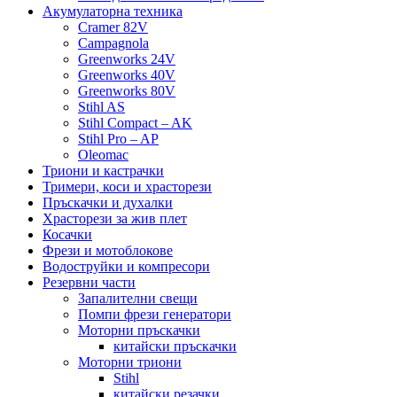
Акумулаторна техника
Cramer 82V
Campagnola
Greenworks 24V
Greenworks 40V
Greenworks 80V
Stihl AS
Stihl Compact – AK
Stihl Pro – AP
Oleomac
Триони и кастрачки
Тримери, коси и храсторези
Пръскачки и духалки
Храсторези за жив плет
Косачки
Фрези и мотоблокове
Водоструйки и компресори
Резервни части
Запалителни свещи
Помпи фрези генератори
Моторни пръскачки
китайски пръскачки
Моторни триони
Stihl
китайски резачки