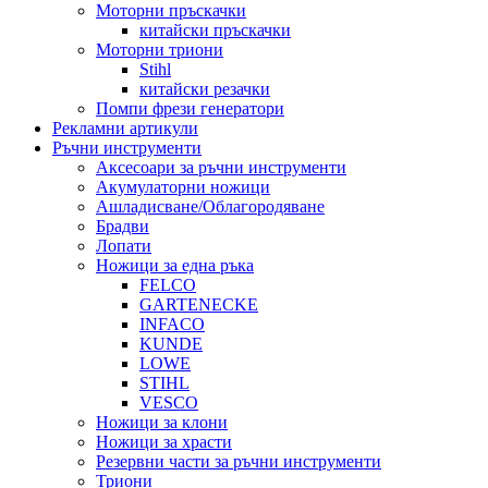
Моторни пръскачки
китайски пръскачки
Моторни триони
Stihl
китайски резачки
Помпи фрези генератори
Рекламни артикули
Ръчни инструменти
Аксесоари за ръчни инструменти
Акумулаторни ножици
Ашладисване/Облагородяване
Брадви
Лопати
Ножици за една ръка
FELCO
GARTENECKE
INFACO
KUNDE
LOWE
STIHL
VESCO
Ножици за клони
Ножици за храсти
Резервни части за ръчни инструменти
Триони