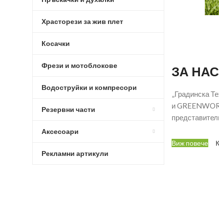
Храсторези за жив плет
Косачки
Фрези и мотоблокове
ЗА НАС
Водоструйки и компресори
„Градинска Т
и GREENWORKS
Резервни части
представители
Аксесоари
Виж повече
Рекламни артикули