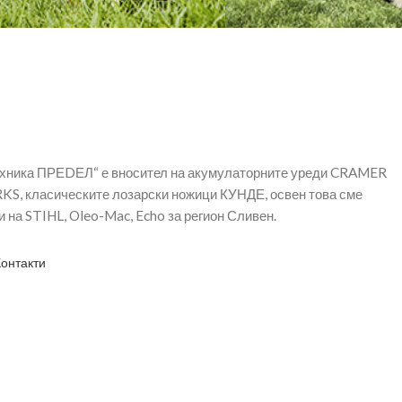
ехника ПРЕDЕЛ“ е вносител на акумулаторните уреди CRAMER
, класическите лозарски ножици КУНДЕ, освен това сме
 на STIHL, Oleo-Mac, Echo за регион Сливен.
Контакти