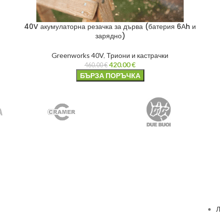
40V акумулаторна резачка за дърва (батерия 6Аh и
зарядно)
Greenworks 40V
,
Триони и кастрачки
420.00
€
460.00
€
БЪРЗА ПОРЪЧКА