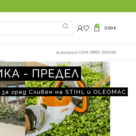
0
0.00
€
за въпроси GSM: 0885-343568
КА - ПРЕДЕЛ
за град Сливен на STIHL и OLEOMAC