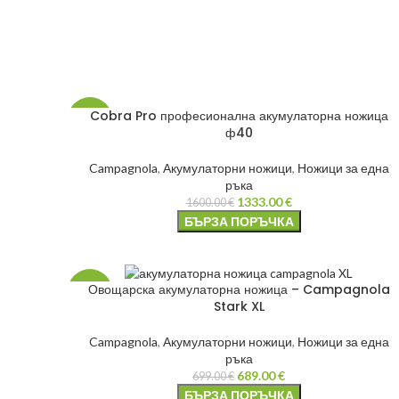
Cobra Pro професионална акумулаторна ножица
-17%
ф40
НОВО
Campagnola
,
Акумулаторни ножици
,
Ножици за една
ръка
1333.00
€
1600.00
€
БЪРЗА ПОРЪЧКА
Овощарска акумулаторна ножица – Campagnola
-1%
Stark XL
Campagnola
,
Акумулаторни ножици
,
Ножици за една
ръка
689.00
€
699.00
€
БЪРЗА ПОРЪЧКА