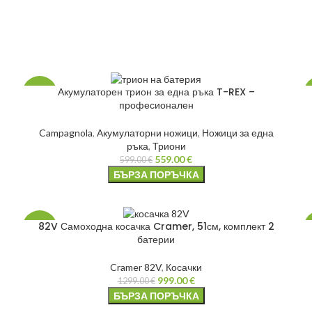
Акумулаторен трион за една ръка T-REX –
-7%
професионален
НОВО
Campagnola
,
Акумулаторни ножици
,
Ножици за една
ръка
,
Триони
559.00
€
599.00
€
БЪРЗА ПОРЪЧКА
82V Самоходна косачка Cramer, 51см, комплект 2
-23%
батерии
НОВО
Cramer 82V
,
Косачки
999.00
€
1299.00
€
БЪРЗА ПОРЪЧКА