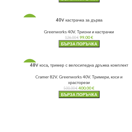
40V кастрачка за дърва
-21%
Greenworks 40V
,
Триони и кастрачки
99.00
€
126.00
€
БЪРЗА ПОРЪЧКА
48V коса, тример с велосипедна дръжка комплект
-20%
Cramer 82V
,
Greenworks 40V
,
Тримери, коси и
храсторези
400.00
€
500.00
€
БЪРЗА ПОРЪЧКА