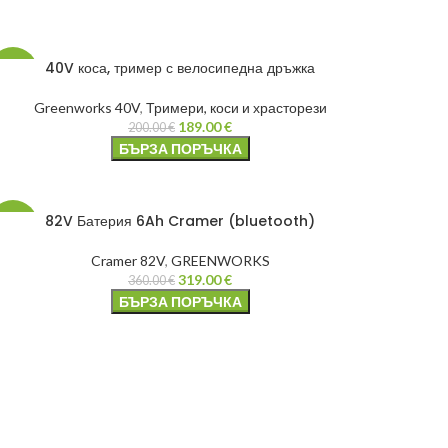
40V коса, тример с велосипедна дръжка
-6%
Greenworks 40V
,
Тримери, коси и храсторези
189.00
€
200.00
€
БЪРЗА ПОРЪЧКА
82V Батерия 6Ah Cramer (bluetooth)
-11%
Cramer 82V
,
GREENWORKS
319.00
€
360.00
€
БЪРЗА ПОРЪЧКА