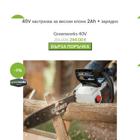
40V кастрачка за високи клони 2Ah + зарядно
-4%
Greenworks 40V
244.00
€
255.00
€
БЪРЗА ПОРЪЧКА
-9%