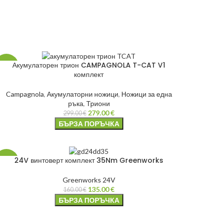
Акумулаторен трион CAMPAGNOLA T-CAT V1
-7%
комплект
Campagnola
,
Акумулаторни ножици
,
Ножици за една
ръка
,
Триони
279.00
€
299.00
€
БЪРЗА ПОРЪЧКА
24V винтоверт комплект 35Nm Greenworks
-16%
Greenworks 24V
135.00
€
160.00
€
БЪРЗА ПОРЪЧКА