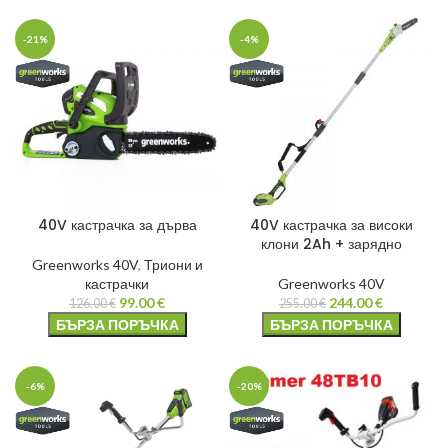
-21%
-4%
40V кастрачка за дърва
40V кастрачка за високи
клони 2Ah + зарядно
Greenworks 40V
,
Триони и
кастрачки
Greenworks 40V
99.00
€
244.00
€
126.00
€
255.00
€
БЪРЗА ПОРЪЧКА
БЪРЗА ПОРЪЧКА
-6%
-20%