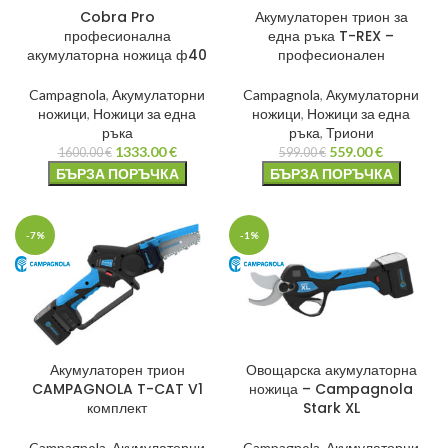
Cobra Pro
Акумулаторен трион за
професионална
една ръка T-REX –
акумулаторна ножица ф40
професионален
Campagnola
,
Акумулаторни
Campagnola
,
Акумулаторни
ножици
,
Ножици за една
ножици
,
Ножици за една
ръка
ръка
,
Триони
1333.00
€
559.00
€
1600.00
€
599.00
€
БЪРЗА ПОРЪЧКА
БЪРЗА ПОРЪЧКА
-7%
-1%
Акумулаторен трион
Овощарска акумулаторна
CAMPAGNOLA T-CAT V1
ножица – Campagnola
комплект
Stark XL
Campagnola
,
Акумулаторни
Campagnola
,
Акумулаторни