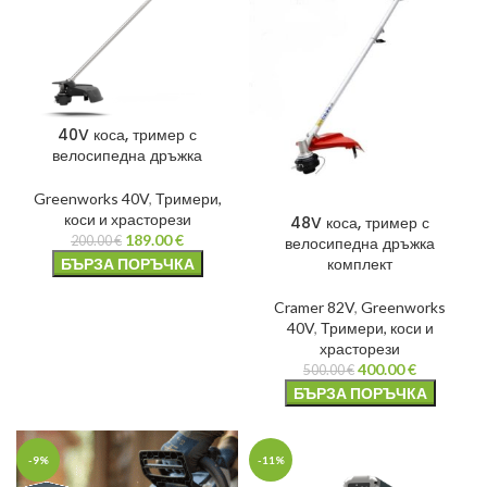
40V коса, тример с
велосипедна дръжка
Greenworks 40V
,
Тримери,
коси и храсторези
48V коса, тример с
189.00
€
велосипедна дръжка
200.00
€
комплект
БЪРЗА ПОРЪЧКА
Cramer 82V
,
Greenworks
40V
,
Тримери, коси и
храсторези
400.00
€
500.00
€
БЪРЗА ПОРЪЧКА
-9%
-11%