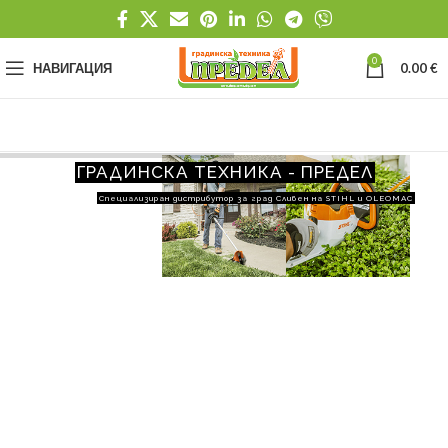
0
НАВИГАЦИЯ
0.00
€
ГРАДИНСКА ТЕХНИКА - ПРЕДЕЛ
Специализиран дистрибутор за град Сливен на STIHL и OLEOMAC