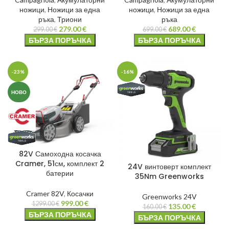
ножици
,
Ножици за една
ножици
,
Ножици за една
ръка
,
Триони
ръка
279.00
€
689.00
€
299.00
€
699.00
€
БЪРЗА ПОРЪЧКА
БЪРЗА ПОРЪЧКА
-23%
-16%
НОВО
82V Самоходна косачка
Cramer, 51см, комплект 2
24V винтоверт комплект
батерии
35Nm Greenworks
Cramer 82V
,
Косачки
Greenworks 24V
999.00
€
1299.00
€
135.00
€
160.00
€
БЪРЗА ПОРЪЧКА
БЪРЗА ПОРЪЧКА