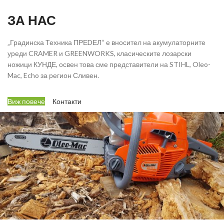
ЗА НАС
„Градинска Техника ПРЕDЕЛ“ е вносител на акумулаторните
уреди CRAMER и GREENWORKS, класическите лозарски
ножици КУНДЕ, освен това сме представители на STIHL, Oleo-
Mac, Echo за регион Сливен.
Виж повече
Контакти