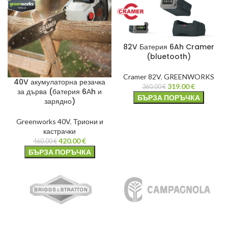
82V Батерия 6Ah Cramer
(bluetooth)
Cramer 82V
,
GREENWORKS
40V акумулаторна резачка
319.00
€
360.00
€
за дърва (батерия 6Аh и
БЪРЗА ПОРЪЧКА
зарядно)
Greenworks 40V
,
Триони и
кастрачки
420.00
€
460.00
€
БЪРЗА ПОРЪЧКА